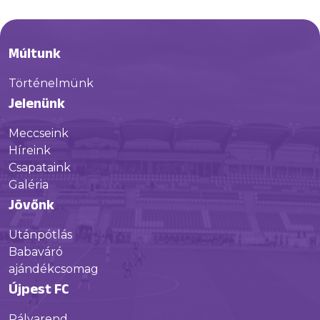
Múltunk
Történelmünk
Jelenünk
Meccseink
Híreink
Csapataink
Galéria
Jövőnk
Utánpótlás
Babaváró
ajándékcsomag
Újpest FC
Pályarend