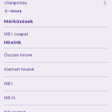
Utánpótlás
vissza
Mérkőzések
2024.12.04
NB I. csapat
A nyolc közé jutás a tét a Magyar Kupában!
Híreink
Összes hírünk
Kiemelt híreink
NB I.
NB III.
2024.12.02