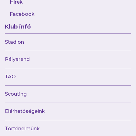
Hírek
Facebook
Klub infó
2024.11.25
Hiába állt fel kétszeri hátrányból,
Stadion
kikapott a Nyíregyházától
futsalcsapatunk
Pályarend
TAO
Scouting
Elérhetőségeink
Történelmünk
2024.11.22