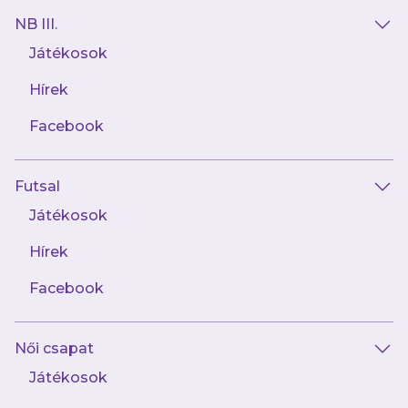
NB III.
Játékosok
Hírek
Facebook
Futsal
2024.11.27
„Ha megnézzük, honnan indultunk és hová
Játékosok
tartunk, egyértelmű, hogy óriásit léptünk
előre”
Hírek
Facebook
Női csapat
Játékosok