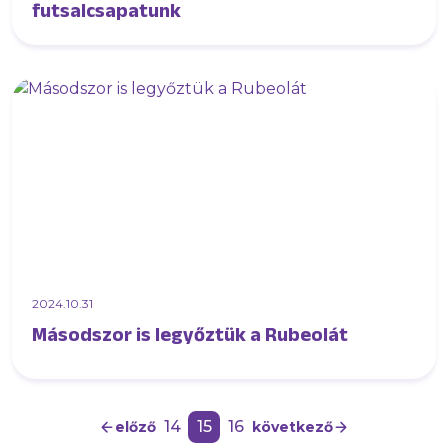
futsalcsapatunk
2024.10.31
Másodszor is legyőztük a Rubeolát
14
15
16
előző
következő