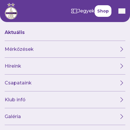
Jegyek
Shop
Aktuális
Hírek
Mérkőzések
Híreink
Hírek
Klub
Futsal
Női csapat
Csapataink
Klub infó
Galéria