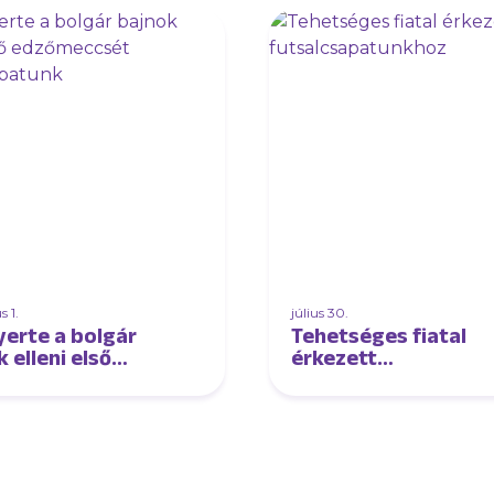
 1.
július 30.
erte a bolgár
Tehetséges fiatal
 elleni első
érkezett
meccsét
futsalcsapatunkhoz
lcsapatunk