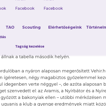
ook
Facebook
Facebook
 futsal NB I-ben az Újpest FC, amely ugyan a leg
d
TAO
Scouting
Elérhetőségeink
Történel
zett, de nem is volt könnyű dolga Szente Tamás c
 kiélezett mérkőzésen kaptak ki 4–3-ra a címvéd
tlás
 pályán fordulatos mérkőzésen értek el 4–4-es dön
Tagság kezelése
Kecskemét ellen, így a lila-fehérek kilenc mérkőz
 állnak a tabella második helyén.
 fordulóban a nyáron alaposan megerősített Vehir.
n ígéretesen, négy magabiztos győzelemmel kezdt
ul idegenben verte néggyel –, de azóta alaposan b
et szenvedett el: az Aramis, a Nyírbátor és a Nyí
 győzött a bakonyiak ellen – utóbbi mérkőzésen 
ot, ugyanis a klub a gyenge eredmények miatt kö