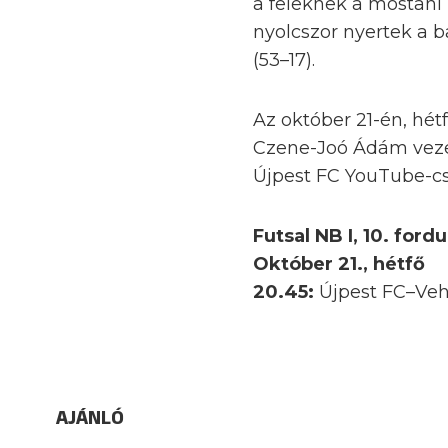
a feleknek a mostani 
nyolcszor nyertek a b
(53–17).
Az október 21-én, hé
Czene-Joó Ádám vezeti
Újpest FC YouTube-cs
Futsal NB I, 10. fordu
Október 21., hétfő
20.45:
Újpest FC–Veh
AJÁNLÓ