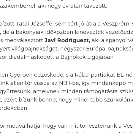
szakemberrel, aki négy év után távozott.
zott Tatai Józseffel sem tért jó útra a Veszprém, 
n, de a bakonyiak időközben kinevezték vezetőed
 is megválasztott
Javi Rodríguezt,
aki a spanyol v
nyert világbajnokságot, négyszer Európa-bajnoksá
or diadalmaskodott a Bajnokok Ligájában.
ben Győrben edzősködő, s a Rába-partiakat BL-n
nk ellen tér vissza az NB I-be, így mindenképp mo
 együttesünk, amelynek minden támogatásra szük
, ezért bízunk benne, hogy minél több szurkolónk
érdekében!
r motiválhatja, hogy van mit törlesztenünk a Ves