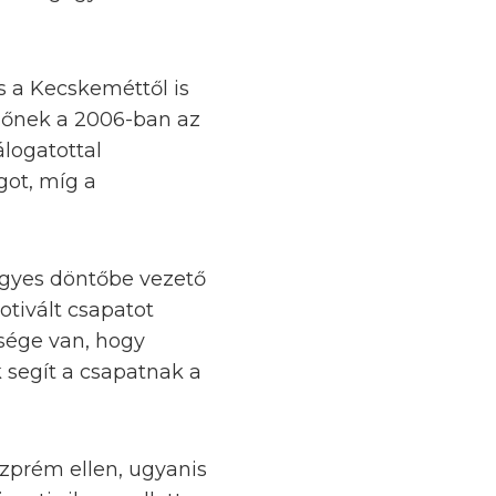
s a Kecskeméttől is
zőnek a 2006-ban az
álogatottal
got, míg a
égyes döntőbe vezető
tivált csapatot
sége van, hogy
 segít a csapatnak a
zprém ellen, ugyanis