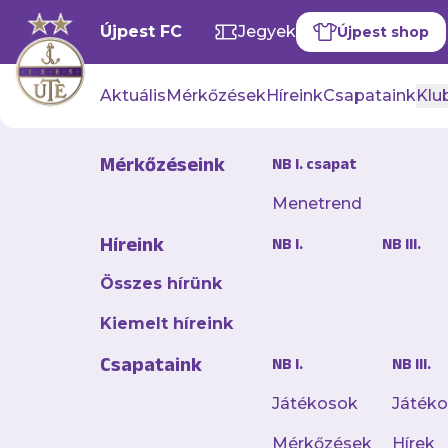
Újpest FC
Jegyek
Újpest shop
Aktuális
Mérkőzések
Híreink
Csapataink
Klub
Mérkőzéseink
NB I. csapat
Menetrend
Újabb kemé
Híreink
NB I.
NB III.
hazai pály
Összes hírünk
2024. november 12. 15:12
Kiemelt híreink
Október 21-én, hétfőn
Csapataink
NB I.
NB III.
közelmúltban edzővá
Röplabdacsarnokba
Játékosok
Játék
Mérkőzések
Hírek