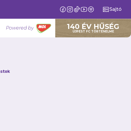
Sajtó
140 ÉV HŰSÉG
Powered by
ÚJPEST FC TÖRTÉNELME
atunkra
stok
pest FC a
dja az UTE