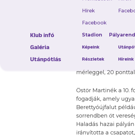
Hírek
Faceb
Facebook
Továbbra is remekel a
Klub infó
Stadion
Pályaren
csak egy pontot szer
Galéria
mieink Szombathelyen
Képeink
Utánpó
legutóbb pedig hazai
Utánpótlás
Részletek
Híreink
kiírásban ezüstérmes 
mérleggel, 20 ponttal
Östör Martinék a 10.
fogadják, amely ugya
Berettyóújfalut példá
sorrendben öt vereség
Haladás hazai pályán
irányította a csapat