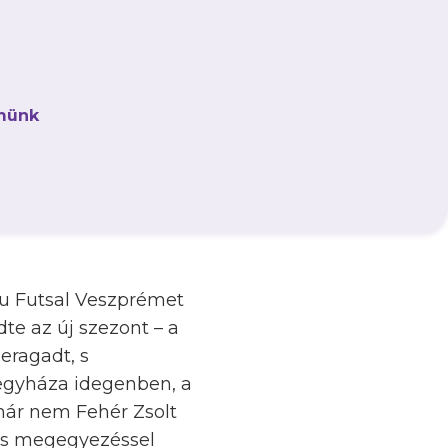
utóbbi két fordulóban
münk
sapatának, ugyanis a
ő Haladástól,
tetlent az előző
és után 6–2–1-es
hu Futsal Veszprémet
e az új szezont – a
eragadt, s
regyháza idegenben, a
már nem Fehér Zsolt
zös megegyezéssel