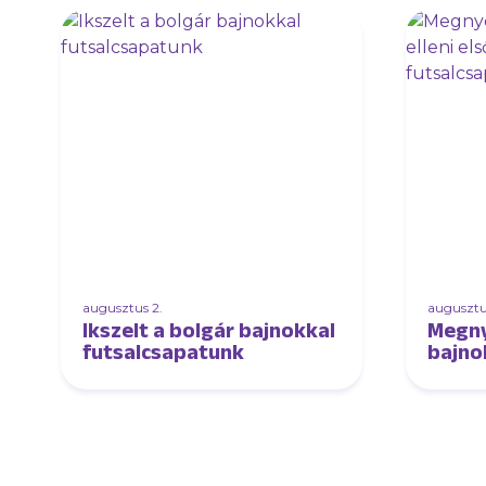
augusztus 2.
augusztus
Ikszelt a bolgár bajnokkal
Megny
futsalcsapatunk
bajnok
edző
futsa