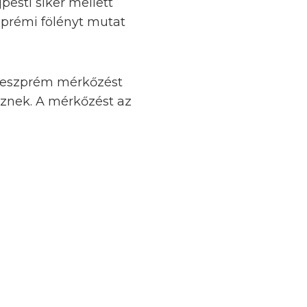
pesti siker mellett
zprémi fölényt mutat
 Veszprém mérkőzést
sznek. A mérkőzést az