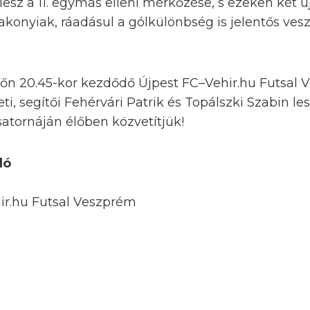
lesz a 11. egymás elleni mérkőzése, s ezeken két új
akonyiak, ráadásul a gólkülönbség is jelentős ves
tfőn 20.45-kor kezdődő Újpest FC–Vehir.hu Futsal
, segítői Fehérvári Patrik és Topálszki Szabin le
atornáján élőben közvetítjük!
ló
ir.hu Futsal Veszprém