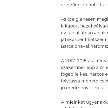
szerződést bontott a 
Az ideiglenesen megbí
kikapott hazai pályá
év futsaljátékosának
játékosként kétszer 
Barcelonával háromsz
A 2017–2018-as idény
szakember épp a miei
fogad lelkes, harcos
folytassa menetelését
jó eredmény elérése 
A mieinket ugyanakko