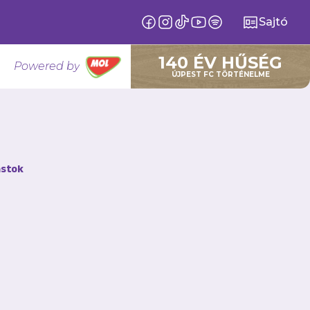
Sajtó
140 ÉV HŰSÉG
Powered by
ÚJPEST FC TÖRTÉNELME
lcsapatunk
stok
tsalcsapata, amely
sal Nyíregyháza