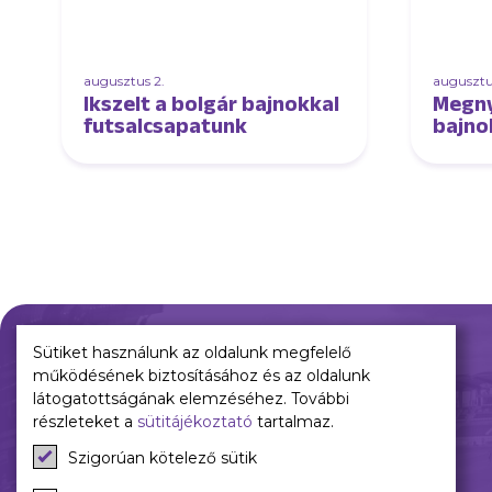
augusztus 2.
augusztus
Ikszelt a bolgár bajnokkal
Megny
futsalcsapatunk
bajnok
edző
futsa
Sütiket használunk az oldalunk megfelelő
működésének biztosításához és az oldalunk
Múltunk
Jelenünk
látogatottságának elemzéséhez. További
részleteket a
sütitájékoztató
tartalmaz.
Történelmünk
Meccseink
Szigorúan kötelező sütik
Híreink