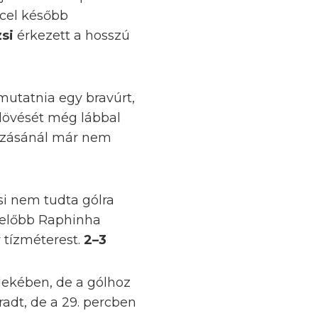
ccel később
si
érkezett a hosszú
 mutatnia egy bravúrt,
lövését még lábbal
zásánál már nem
i nem tudta gólra
n előbb Raphinha
y tízméterest.
2–3
dekében, de a gólhoz
adt, de a 29. percben