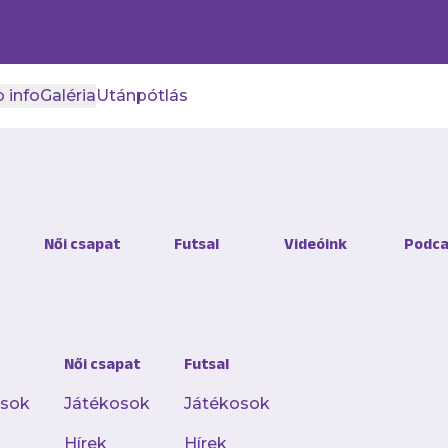
 info
Galéria
Utánpótlás
íregyházán győzött futsa
Női csapat
Futsal
Videóink
Podca
2
te meg százszázalékos mérlegét az Újpest FC fu
ában az előző idényben bronzérmes A'Studió Fut
 6–3-ra!
Női csapat
Futsal
osok
Játékosok
Játékosok
Hírek
Hírek