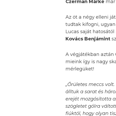
Czerman Márké
már
Az öt a négy elleni j
tudtak kifogni, ugya
Lucas saját hatosától
Kovács Benjámint
sz
A végjátékban aztán 
mieink így is nagy s
mérlegüket!
„Őrületes meccs volt.
álltuk a sarat és hár
erejét mozgósította a
szögletet gólra válto
fiúktól, hogy olyan ti