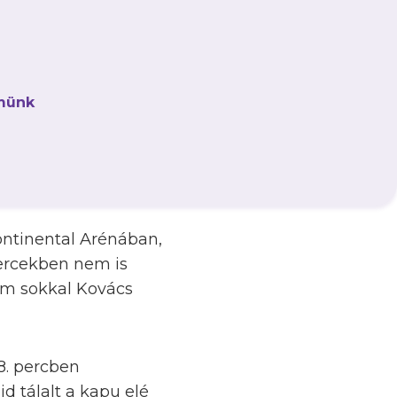
az eddig
ő idényben bronzérmes
münk
ó ugyan még csupán
döntősével”, a címvédő
ezett
ontinental Arénában,
percekben nem is
em sokkal Kovács
 8. percben
d tálalt a kapu elé