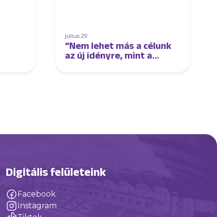
július 29.
“Nem lehet más a célunk
az új idényre, mint a
címvédés” – interjú Sós
Lászlóval
Digitális felületeink
Facebook
Instagram