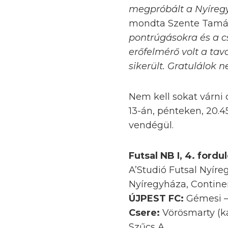
megpróbált a Nyíreg
mondta Szente Tamás,
pontrúgásokra és a cs
erőfelmérő volt a ta
sikerült. Gratulálok n
Nem kell sokat várni
13-án, pénteken, 20.
vendégül.
Futsal NB I, 4. fordu
A’Studió Futsal Nyíre
Nyíregyháza, Contine
ÚJPEST FC:
Gémesi –
Csere:
Vörösmarty (ka
Szűcs A.