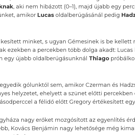
knak
, aki nem hibázott (0–1), majd újabb egy per
ünket, amikor
Lucas
oldalberúgásánál pedig
Hadz
elkesített minket, s ugyan Gémesinek is be kellett
ak ezekben a percekben több dolga akadt: Lucas 
ben egy újabb oldalberúgásunknál
Thiago
próbálko
negyedik gólunktól sem, amikor Czerman és Hadzs
nyes helyzetet, ehelyett a szünet előtti percekbe
ásodperccel a félidő előtt Gregory értékesített eg
egyháza nagy erőket mozgósított az egyenlítés ér
lebb, Kovács Benjámin nagy lehetősége még kimar