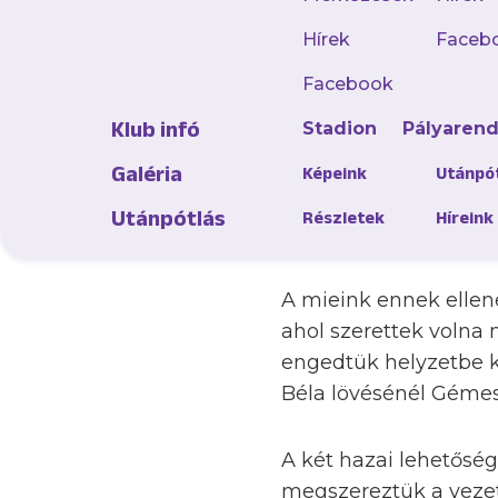
Hírek
Faceb
Ne tévesszen meg sen
Facebook
százszázalékos újpest
Klub infó
Stadion
Pályaren
Nyíregyháza vendége
egy ponttal állt, de 
Galéria
Képeink
Utánpó
Haladással (1–4)l, az
Utánpótlás
Részletek
Híreink
Berettyóújfaluval (2–2
A mieink ennek ellen
ahol szerettek volna
engedtük helyzetbe k
Béla lövésénél Gémes
A két hazai lehetőség
megszereztük a veze