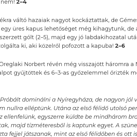
 nem!
2–4
átékra váltó hazaiak nagyot kockáztattak, de Gém
n egy üres kapus lehetőséget még kihagytunk, de 
 szerzett gólt (2–5), majd egy jó labdakihozatal ut
olgálta ki, aki közelről pofozott a kapuba!
2–6
Öreglaki Norbert révén még visszajött háromra a 
kalpot gyűjtöttek és 6–3-as győzelemmel őrizték 
 Próbált dominálni a Nyíregyháza, de nagyon jól 
om nullra elléptünk. Utána az első félidő utolsó 
z ellenfelünk, egyszerre küldte be mindhárom braz
ttak, majd tízméteresből is kaptunk egyet. A szün
szta fejjel játszanak, mint az első félidőben és ott 