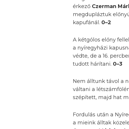
érkező
Czerman Már
megdupláztuk előny
kapufánál.
0–2
A kétgólos előny fell
a nyíregyházi kapusn
védte, de a 16. perc
tudott hárítani.
0–3
Nem álltunk távol a 
váltani a létszámfölé
szépített, majd hat m
Fordulás után a Nyír
a mieink álltak köze