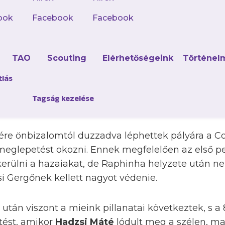
ook
Facebook
Facebook
kit a jelenlegi tabella, kőkemény mérkőzés várt 
i futsalcsapatra a 4. fordulóban, hiszen az előz
d
TAO
Scouting
Elérhetőségeink
Történel
ként léptek pályára Hadzsi Mátéék. A vendéglát
az eddigi három körben az előző idény három „elő
tlás
 ezüstérmes Kecskeméttel (7–3) és a negyedik hely
Tagság kezelése
) csapott össze.
ére önbizalomtól duzzadva léphettek pályára a C
 meglepetést okozni. Ennek megfelelően az első 
erülni a hazaiakat, de Raphinha helyzete után n
i Gergőnek kellett nagyot védenie.
 után viszont a mieink pillanatai következtek, s a
tést, amikor
Hadzsi Máté
lódult meg a szélen, maj