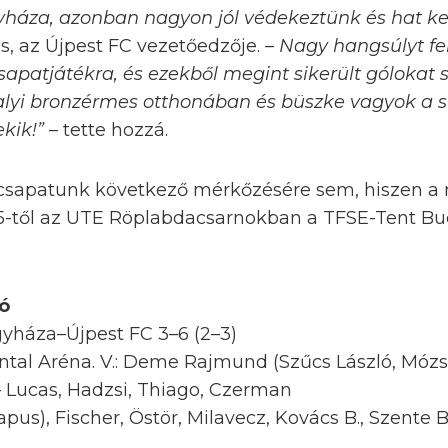
yháza, azonban nagyon jól védekeztünk és hat k
 az Újpest FC vezetőedzője.
– Nagy hangsúlyt f
apatjátékra, és ezekből megint sikerült gólokat s
valyi bronzérmes otthonában és büszke vagyok a s
ekik!”
– tette hozzá.
 csapatunk következő mérkőzésére sem, hiszen a
45-től az UTE Röplabdacsarnokban a TFSE-Tent Bud
ló
gyháza–Újpest FC 3–6 (2–3)
ntal Aréna. V.: Deme Rajmund (Szűcs László, Mózs
 Lucas, Hadzsi, Thiago, Czerman
pus), Fischer, Östör, Milavecz, Kovács B., Szente B