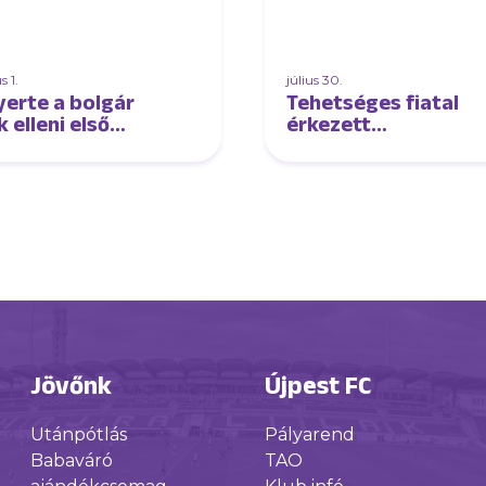
 1.
július 30.
erte a bolgár
Tehetséges fiatal
 elleni első
érkezett
meccsét
futsalcsapatunkhoz
lcsapatunk
Jövőnk
Újpest FC
Utánpótlás
Pályarend
Babaváró
TAO