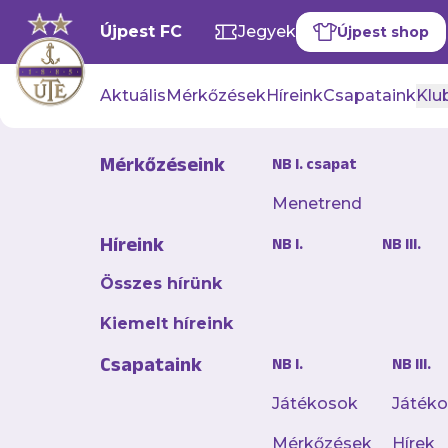
Újpest FC
Jegyek
Újpest shop
Aktuális
Mérkőzések
Híreink
Csapataink
Klub
Mérkőzéseink
NB I. csapat
Menetrend
Bravúr! Ny
Híreink
NB I.
NB III.
2024. szeptember 16. 09:5
Összes hírünk
Kiváló játékkal őriz
Kiemelt híreink
az NB I 4. fordulój
Csapataink
vendégeként győzött
NB I.
NB III.
Játékosok
Játék
Mérkőzések
Hírek