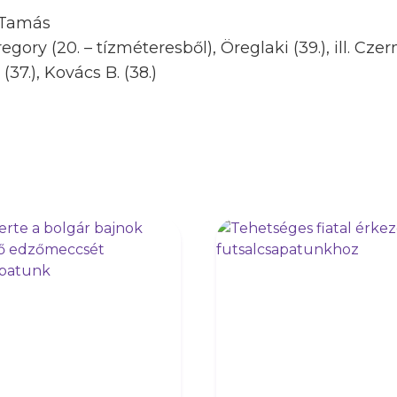
 Tamás
egory (20. – tízméteresből), Öreglaki (39.), ill. Czer
 (37.), Kovács B. (38.)