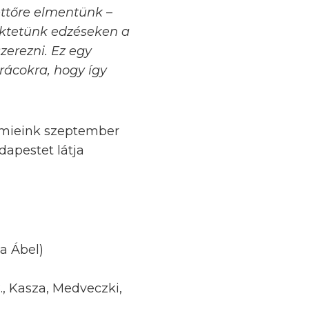
ettőre elmentünk
–
ektetünk edzéseken a
zerezni. Ez egy
rácokra, hogy így
 mieink szeptember
apestet látja
a Ábel)
., Kasza, Medveczki,