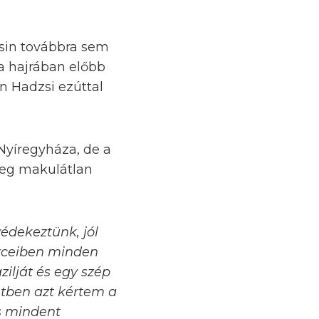
esin továbbra sem
a hajrában előbb
án Hadzsi ezúttal
Nyíregyháza, de a
meg makulátlan
védekeztünk, jól
perceiben minden
ilját és egy szép
etben azt kértem a
is mindent