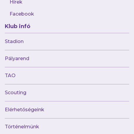
Hírek
A két csapatnak ez lesz a 11. egymás elleni
Facebook
mérkőzése a bajnokságban, s a mérleg a
Klub infó
szombathelyiek felé billen, hiszen az eddigi 10
mérkőzésből nyolcat nyertek meg két újpesti
Stadion
siker mellett. A lila-fehérek eddigi két Haladás
elleni győzelmüket a 2020–2021-es, illetve a
Pályarend
2021–2022-es szezon alapszakaszában érték el
hazai pályán, hiszen előbb 2–1-es, aztán 3–2-es
TAO
bravúrt értek el – reméljük, hogy most
meglesz az első szombathelyi sikerünk is.
Scouting
Mindenképp izgalmas mérkőzésre van kilátás
Elérhetőségeink
a listavezető és a címvédő között, de bízunk
benne, hogy a lila-fehérek ismét bizonyítják,
Történelmünk
nem véletlenül állnak a tabella élén és lelkes,