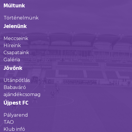
Múltunk
Történelmünk
Jelenünk
Meccseink
Híreink
Csapataink
Galéria
Jövőnk
Utánpótlás
Babaváró
ajándékcsomag
Újpest FC
Pályarend
TAO
Klub infó