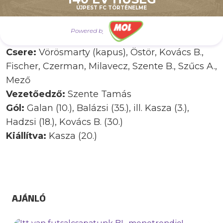
ÚJPEST FC TÖRTÉNELME
(Balla Levente, Vigh Tünde)
ÚJPEST:
Gémesi – Thiago, Hadzsi, Lucas,
Powered by
Kasza
Csere:
Vörösmarty (kapus), Östör, Kovács B.,
Fischer, Czerman, Milavecz, Szente B., Szűcs A.,
Mező
Vezetőedző:
Szente Tamás
Gól:
Galan (10.), Balázsi (35.), ill. Kasza (3.),
Hadzsi (18.), Kovács B. (30.)
Kiállítva:
Kasza (20.)
AJÁNLÓ