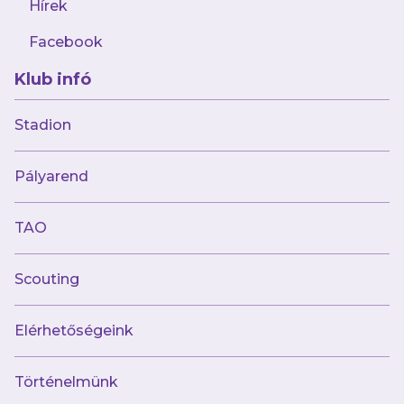
Hírek
Facebook
Klub infó
2026.07.25
Könnyedén verte szlovák riválisát női
Stadion
csapatunk
Pályarend
TAO
Scouting
Elérhetőségeink
Történelmünk
2026.07.22