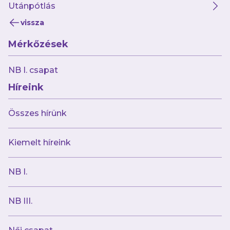
Utánpótlás
vissza
Mérkőzések
2026.08.07
Hazai pályán, az Astra ellen kezdi az új
NB I. csapat
szezont női csapatunk
Híreink
Összes hírünk
Kiemelt híreink
NB I.
NB III.
2026.08.06