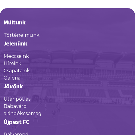
Múltunk
Történelmünk
Jelenünk
Meccseink
Híreink
Csapataink
Galéria
Jövőnk
Utánpótlás
Babaváró
ajándékcsomag
Újpest FC
Pályarend