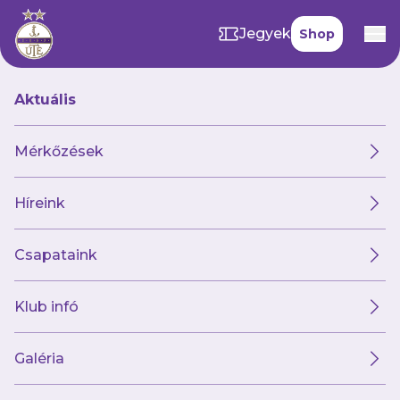
Jegyek
Shop
Aktuális
Hírek
Mérkőzések
Híreink
Hírek
Klub
Futsal
Női csapat
Csapataink
Klub infó
Galéria