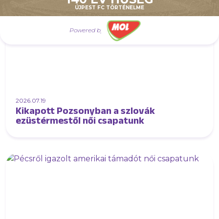
ÚJPEST FC TÖRTÉNELME
Powered by
2026.07.19
Kikapott Pozsonyban a szlovák
ezüstérmestől női csapatunk