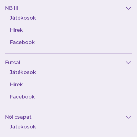
NB III.
Játékosok
Hírek
Facebook
Futsal
2026.08.02
Magabiztos győzelemmel hangolt a
Játékosok
bajnoki rajtra női csapatunk
Hírek
Facebook
Női csapat
Játékosok