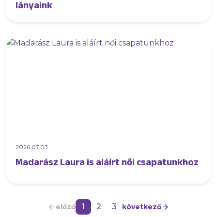
lányaink
2026.07.03
Madarász Laura is aláírt női csapatunkhoz
1
2
3
előző
következő