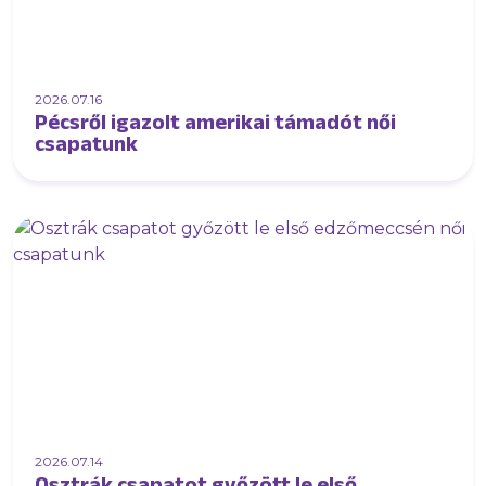
2026.07.16
Pécsről igazolt amerikai támadót női
csapatunk
2026.07.14
Osztrák csapatot győzött le első