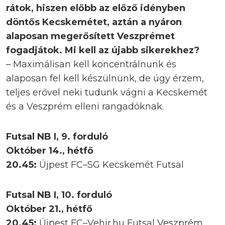
rátok, hiszen előbb az előző idényben
döntős Kecskemétet, aztán a nyáron
alaposan megerősített Veszprémet
fogadjátok. Mi kell az újabb sikerekhez?
– Maximálisan kell koncentrálnunk és
alaposan fel kell készülnünk, de úgy érzem,
teljes erővel neki tudunk vágni a Kecskemét
és a Veszprém elleni rangadóknak.
Futsal NB I, 9. forduló
Október 14., hétfő
20.45:
Újpest FC–SG Kecskemét Futsal
Futsal NB I, 10. forduló
Október 21., hétfő
20.45:
Újpest FC–Vehir.hu Futsal Veszprém