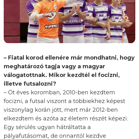
– Fiatal korod ellenére már mondhatni, hogy
meghatározó tagja vagy a magyar
válogatottnak. Mikor kezdtél el focizni,
illetve futsalozni?
– Öt éves koromban, 2010-ben kezdtem
focizni, a futsal viszont a többiekhez képest
viszonylag korán jött, mert már 2012-ben
elkezdtem és azóta az életem részét képezi.
Egy sérülés ugyan hátráltatta a
pályafutásomat, de onnantól kezdve