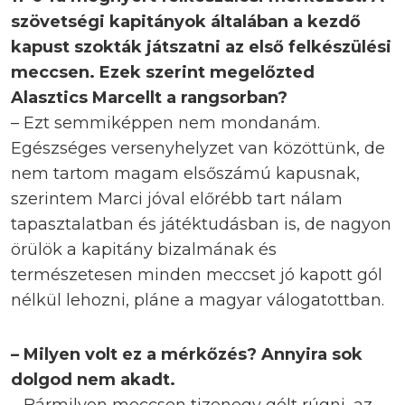
szövetségi kapitányok általában a kezdő
kapust szokták játszatni az első felkészülési
meccsen. Ezek szerint megelőzted
Alasztics Marcellt a rangsorban?
– Ezt semmiképpen nem mondanám.
Egészséges versenyhelyzet van közöttünk, de
nem tartom magam elsőszámú kapusnak,
szerintem Marci jóval előrébb tart nálam
tapasztalatban és játéktudásban is, de nagyon
örülök a kapitány bizalmának és
természetesen minden meccset jó kapott gól
nélkül lehozni, pláne a magyar válogatottban.
– Milyen volt ez a mérkőzés? Annyira sok
dolgod nem akadt.
– Bármilyen meccsen tizenegy gólt rúgni, az