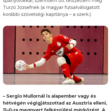
spanyolokkal, szerintem ott tetszettem meg
Turzó Józsefnek (a magyar futsalválogatott
korábbi szövetségi kapitánya – a szerk.).
– Sergio Mullornál is alapember vagy és
hétvégén végigjátszottad az Ausztria elleni,
11–0-ra megnyert felkészülési mérkőzést. A