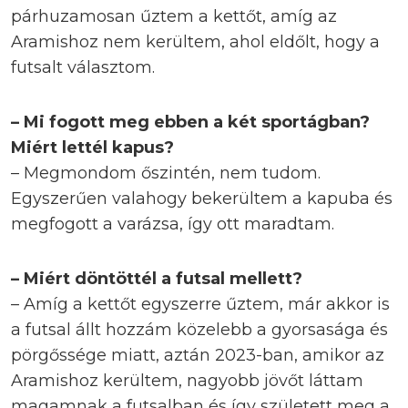
párhuzamosan űztem a kettőt, amíg az
Aramishoz nem kerültem, ahol eldőlt, hogy a
futsalt választom.
– Mi fogott meg ebben a két sportágban?
Miért lettél kapus?
– Megmondom őszintén, nem tudom.
Egyszerűen valahogy bekerültem a kapuba és
megfogott a varázsa, így ott maradtam.
– Miért döntöttél a futsal mellett?
– Amíg a kettőt egyszerre űztem, már akkor is
a futsal állt hozzám közelebb a gyorsasága és
pörgőssége miatt, aztán 2023-ban, amikor az
Aramishoz kerültem, nagyobb jövőt láttam
magamnak a futsalban és így született meg a