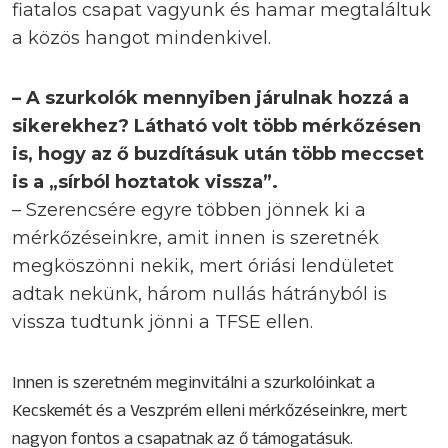
fiatalos csapat vagyunk és hamar megtaláltuk
a közös hangot mindenkivel.
– A szurkolók mennyiben járulnak hozzá a
sikerekhez? Látható volt több mérkőzésen
is, hogy az ő buzdításuk után több meccset
is a „sírból hoztatok vissza”.
– Szerencsére egyre többen jönnek ki a
mérkőzéseinkre, amit innen is szeretnék
megköszönni nekik, mert óriási lendületet
adtak nekünk, három nullás hátrányból is
vissza tudtunk jönni a TFSE ellen.
Innen is szeretném meginvitálni a szurkolóinkat a
Kecskemét és a Veszprém elleni mérkőzéseinkre, mert
nagyon fontos a csapatnak az ő támogatásuk.