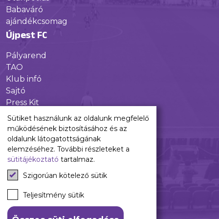
Babaváró
ajándékcsomag
Újpest FC
Pályarend
TAO
Klub infó
Sajtó
Press Kit
Újpest FC Shop
Sütiket használunk az oldalunk megfelelő
Digitális felületeink
működésének biztosításához és az
oldalunk látogatottságának
Facebook
elemzéséhez. További részleteket a
sütitájékoztató
tartalmaz.
Instagram
Tiktok
Szigorúan kötelező sütik
Youtube
Spotify
Teljesítmény sütik