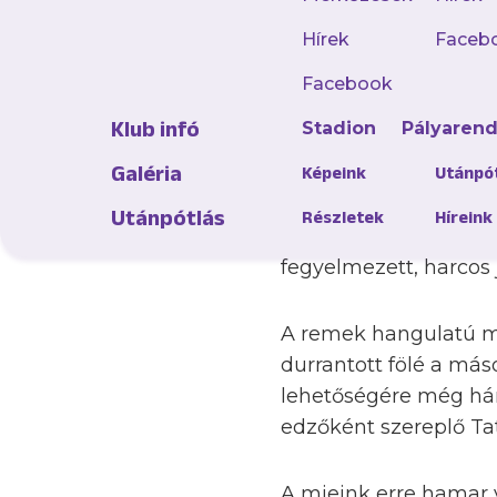
Hírek
Faceb
Újabb kiélezett mérkő
Facebook
futsalcsapatunk az i
Klub infó
Stadion
Pályaren
elmúlt fordulókban be
Galéria
váltott és a 2006-ban
Képeink
Utánpó
dolgozó spanyol Javi 
Utánpótlás
Részletek
Híreink
fűthette a lila-fehér
fegyelmezett, harcos
A remek hangulatú mé
durrantott fölé a má
lehetőségére még hár
edzőként szereplő Tat
A mieink erre hamar 