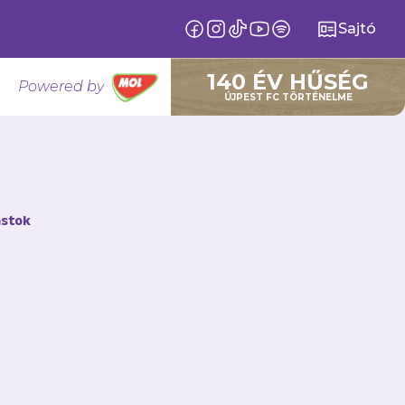
Sajtó
140 ÉV HŰSÉG
Powered by
ÚJPEST FC TÖRTÉNELME
sen vertük
stok
1-re legyőzte az
n.