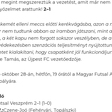
 megint megszereztük a vezetést, amit már nem 
yőzelmet arattunk!
2–1
skemét elleni meccs előtti kerékvágásba, azon a 
r nem tudtunk abban az iramban játszani, mint 
t, a két kapu nem forgott sokszor veszélyben, d
védekezésben szenzációs teljesítményt nyújtottun
tet kialakítani, hogy csapatként jól funkcionáljun
te Tamás, az Újpest FC vezetőedzője.
 október 28-án, hétfőn, 19 órától a Magyar Futsal
ályára.
ló
tsal Veszprém 2–1 (1–0)
.:
Czene-Joó (Fehérvári, Topálszki)