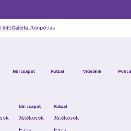
 info
Galéria
Utánpótlás
mú és hangulatú mérkőzé
Női csapat
Futsal
Videóink
Podca
met
ulatú mérkőzésen az Újpest FC hazai pályán 2–
Női csapat
Futsal
 Futsal Veszprémet a futsal NB I 10. fordulójába
osok
Játékosok
Játékosok
Hírek
Hírek