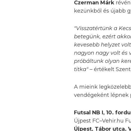
Czerman Márk
révén
kezünkből és újabb g
"Visszatértünk a Kec
betegünk, ezért akko
kevesebb helyzet vol
nagyon nagy volt és 
próbáltunk olyan kere
titka"
– értékelt Szen
A mieink legközelebb
vendégeként lépnek p
Futsal NB I, 10. fordu
Újpest FC–Vehir.hu Fu
Újpest, Tábor utca. V