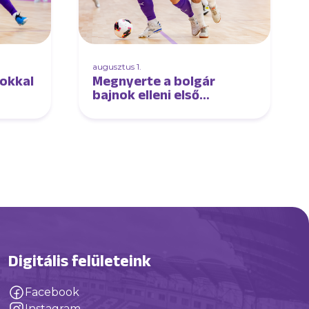
augusztus 1.
nokkal
Megnyerte a bolgár
bajnok elleni első
edzőmeccsét
futsalcsapatunk
Digitális felületeink
Facebook
Instagram