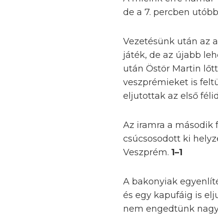
de a 7. percben utób
Vezetésünk után az ad
játék, de az újabb le
után Östör Martin lőt
veszprémieket is feltü
eljutottak az első féli
Az iramra a második 
csúcsosodott ki hely
Veszprém.
1–1
A bakonyiak egyenlít
és egy kapufáig is e
nem engedtünk nagy 