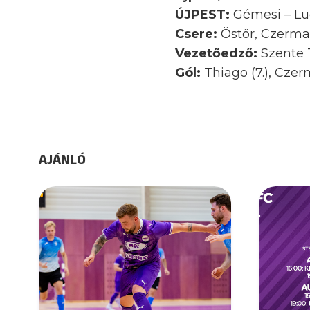
ÚJPEST:
Gémesi – Luc
Csere:
Östör, Czerman
Vezetőedző:
Szente
Gól:
Thiago (7.), Czerm
AJÁNLÓ