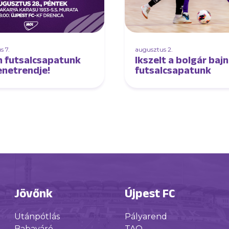
s 7.
augusztus 2.
an futsalcsapatunk
Ikszelt a bolgár baj
netrendje!
futsalcsapatunk
Jövőnk
Újpest FC
Utánpótlás
Pályarend
Babaváró
TAO