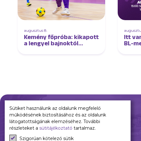
augusztus 8.
augusztu
Kemény főpróba: kikapott
Itt v
a lengyel bajnoktól
BL-me
futsalcsapatunk
Sütiket használunk az oldalunk megfelelő
működésének biztosításához és az oldalunk
Múltunk
Jelenünk
látogatottságának elemzéséhez. További
részleteket a
sütitájékoztató
tartalmaz.
Történelmünk
Meccseink
Szigorúan kötelező sütik
Híreink