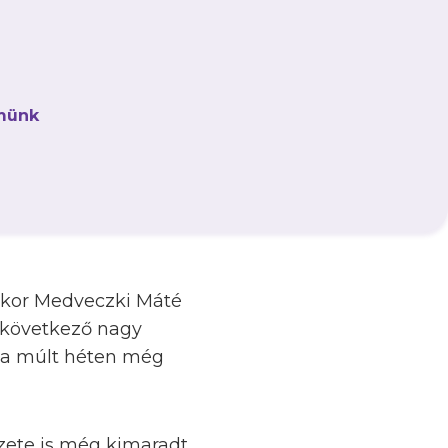
én álló
et fogadta, amely az
münk
ezért nemrég edzőt
bban Győrben is
bizonyítási vágy
ak az eddig mutatott
mikor Medveczki Máté
ó következő nagy
l a múlt héten még
ete is még kimaradt,