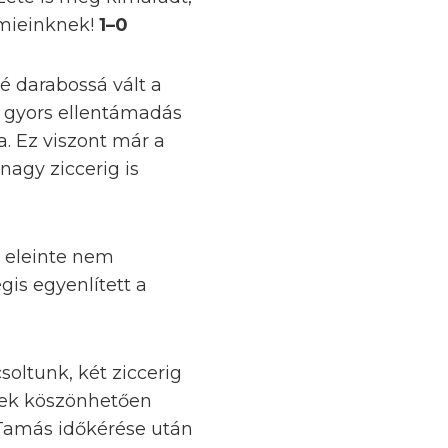
 mieinknek!
1–0
é darabossá vált a
y gyors ellentámadás
a. Ez viszont már a
 nagy ziccerig is
t eleinte nem
is egyenlített a
ltunk, két ziccerig
nek köszönhetően
Tamás időkérése után