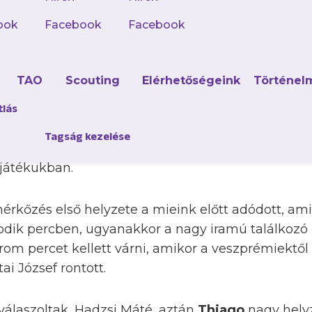
ook
Facebook
Facebook
zésre volt kilátás, ugyanis a tabella második hely
dényt remekül, négy győzelemmel kezdő Veszprém
d
TAO
Scouting
Elérhetőségeink
Történel
ragadt, s zsinórban öt vereséget szenvedett el, 
 a világ legjobb játékosának megválasztott, korá
tlás
Rodríguezt nevezte ki, így a bakonyi játékosokat 
Tagság kezelése
ek vendégeként – ellenben a mieink joggal bízhatt
 játékukban.
rkőzés első helyzete a mieink előtt adódott, a
sodik percben, ugyanakkor a nagy iramú találkoz
om percet kellett várni, amikor a veszprémiektő
ai József rontott.
válaszoltak, Hadzsi Máté, aztán
Thiago
nagy helyz