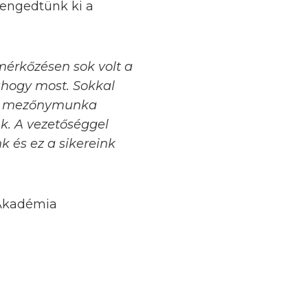
engedtünk ki a
mérkőzésen sok volt a
ahogy most. Sokkal
e a mezőnymunka
k. A vezetőséggel
k és ez a sikereink
 Akadémia