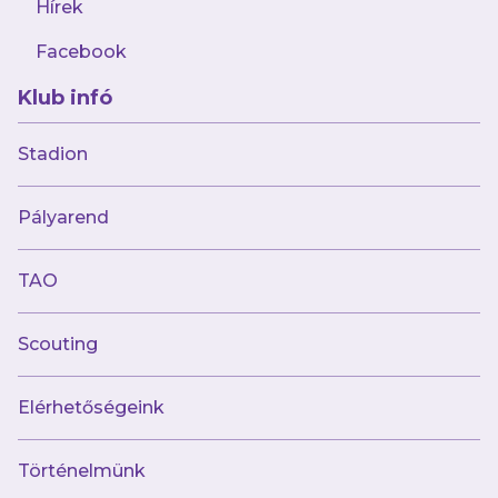
Hírek
amellyel a tabella első helyét is megtartanánk
a pénteki, Berettyóújfalu elleni rangadó előtt.
Facebook
Klub infó
A szeptember 16-án, hétfőn 18 órakor kezdődő
mérkőzést Tamási Patrik vezeti, segítői Balla
Stadion
Levente és Vigh Tünde lesznek.
Pályarend
Futsal NB I, 6. forduló
Szeptember 16., hétfő
TAO
18.00:
DEAC–Újpest FC
Scouting
Elérhetőségeink
AJÁNLÓ
Történelmünk