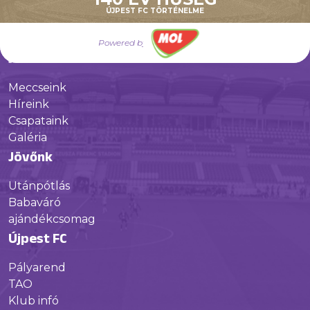
Múltunk
ÚJPEST FC TÖRTÉNELME
Történelmünk
Powered by
Jelenünk
Meccseink
Híreink
Csapataink
Galéria
Jövőnk
Utánpótlás
Babaváró
ajándékcsomag
Újpest FC
Pályarend
TAO
Klub infó