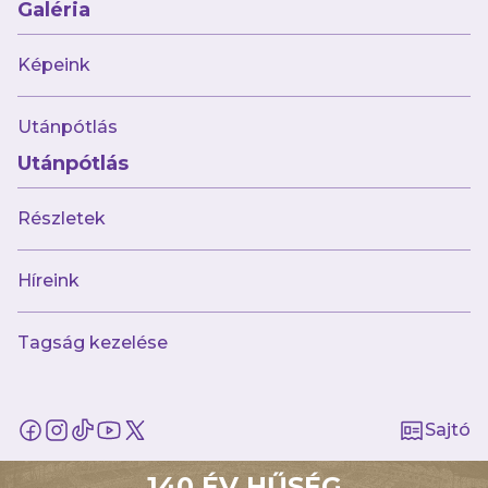
Galéria
Képeink
Utánpótlás
Utánpótlás
Részletek
augusztus 7.
Itt van futsalcsapatunk BL-
menetrendje!
Híreink
Tagság kezelése
Sajtó
140 ÉV HŰSÉG