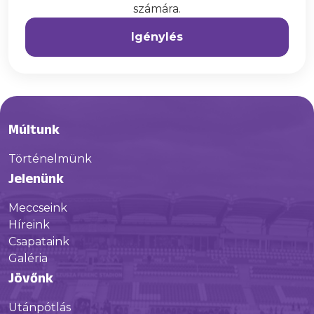
számára.
Igénylés
Múltunk
Történelmünk
Jelenünk
Meccseink
Híreink
Csapataink
Galéria
Jövőnk
Utánpótlás