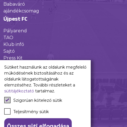
Babaváró
ajándékcsomag
Újpest FC
Pályarend
TAO
Klub infó
Sajtó
Press Kit
Újpest FC Shop
Sütiket használunk az oldalunk megfelelő
Digitális felületeink
működésének biztosításához és az
oldalunk látogatottságának
Facebook
elemzéséhez. További részleteket a
sütitájékoztató
tartalmaz.
Instagram
Tiktok
Szigorúan kötelező sütik
Youtube
Spotify
Teljesítmény sütik
Összes süti elfogadása