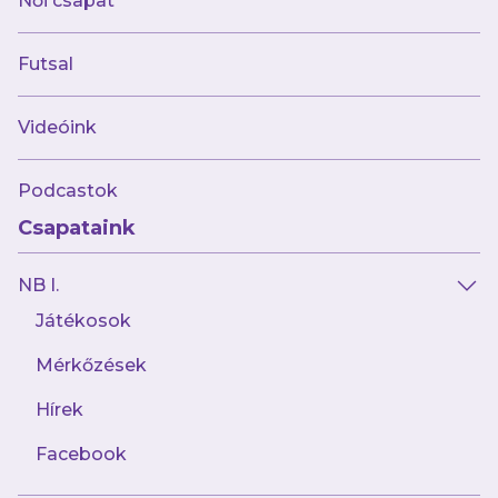
Női csapat
Futsal
augusztus 5.
Videóink
Heitor: „A futballban az a legfontosabb,
hogy élvezd a játékot”<
Podcastok
A ti szenvedélyetek, a mi
Csapataink
erősségünk!
NB I.
Játékosok
Mérkőzések
Hírek
Facebook