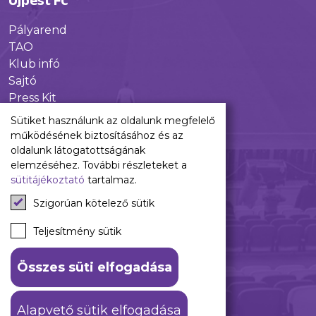
Újpest FC
Pályarend
TAO
Klub infó
Sajtó
Press Kit
Újpest FC Shop
Sütiket használunk az oldalunk megfelelő
Digitális felületeink
működésének biztosításához és az
oldalunk látogatottságának
Facebook
elemzéséhez. További részleteket a
sütitájékoztató
tartalmaz.
Instagram
Tiktok
Szigorúan kötelező sütik
Youtube
Spotify
Teljesítmény sütik
Összes süti elfogadása
ÁSZF
Adatkezelési tájékoztató
Alapvető sütik elfogadása