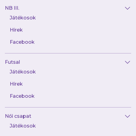
NB III.
V
S
Játékosok
Kisvárda Master
Újpest FC
Good
Hírek
Facebook
Helyszín
Várkerti Stadion
Futsal
Dátum
Játékosok
2026.08.08. Szombat
Hírek
Idő
17:30
Facebook
Sorozat
OTP Bank Liga, 3. forduló
Női csapat
Játékosok
a meccsig
32 óra 59 perc