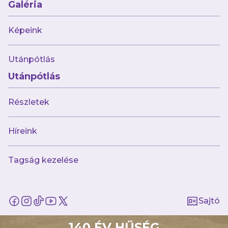
Galéria
Képeink
Utánpótlás
Utánpótlás
Részletek
Híreink
Tagság kezelése
Sajtó
140 ÉV HŰSÉG