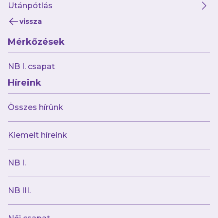
Utánpótlás
vissza
NB I
Mérkőzések
NB I. csapat
Híreink
Összes hírünk
augusztus 6.
Kiemelt híreink
A remekül rajtoló Kisvárdához látogatunk
NB I.
NB I
NB III.