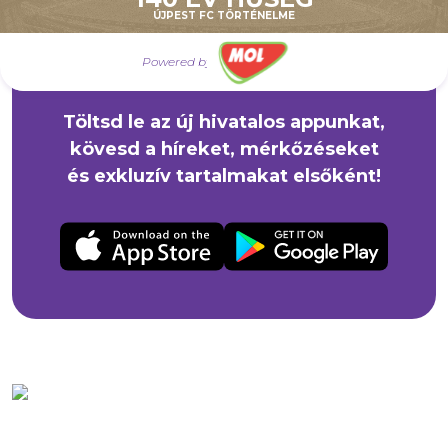
Az Újpest FC
ÚJPEST FC TÖRTÉNELME
mindig veled van!
Powered by
Töltsd le az új hivatalos appunkat,
kövesd a híreket, mérkőzéseket
és exkluzív tartalmakat elsőként!