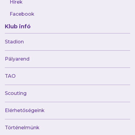
Hírek
Jegyvásárlás
Facebook
Klub infó
Stadion
Pályarend
Várunk a Hivatalos Shopban!
TAO
Legyél felkészült!
Scouting
Szurkolj velünk élőben és kövess minket
online!
Elérhetőségeink
Teljes mérkőzésnaptár
Történelmünk