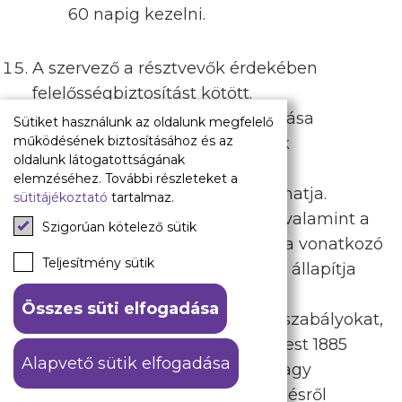
60 napig kezelni.
A szervező a résztvevők érdekében
felelősségbiztosítást kötött.
A résztvevők biztonságos távozása
Sütiket használunk az oldalunk megfelelő
működésének biztosításához és az
érdekében a rendőrség a nézők
oldalunk látogatottságának
meghatározott csoportját a
elemzéséhez. További részleteket a
sportlétesítményben visszatarthatja.
sütitájékoztató
tartalmaz.
A sportrendezvény és a nézők, valamint a
Szigorúan kötelező sütik
további résztvevők biztonságára vonatkozó
Teljesítmény sütik
részletes előírásokat jogszabály állapítja
meg.
Összes süti elfogadása
Azon néző, aki a vonatkozó jogszabályokat,
a pályarendszabályokat, az Újpest 1885
Alapvető sütik elfogadása
Futball Kft. érdekeit közvetve vagy
közvetlenül megsérti, a mérkőzésről