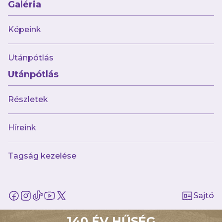
sportlétesítmény területére bevinni, vele
Galéria
szemben a szervező kizárással élhet.
Képeink
Nem tart magánál mások iránti
gyűlöletkeltő, rasszista, antiszemita,
Utánpótlás
mások jogait sértő, megbotránkoztató
vagy politikai vélemény kifejezésére
Utánpótlás
alkalmas eszközt, uszító feliratot, zászlót
Részletek
vagy jogszabály által tiltott önkényuralmi
jelképet.
Híreink
Nem tart magánál 20cmx20cmx30cm-
nél nagyobb táskát, illetve professzionális
Tagság kezelése
kép- vagy hangfelvétel készítésére, vagy
ezek továbbítására alkalmas eszközt.
Nem tart magánál üveget, műanyag
Sajtó
flakont, spray-t, vagy bármilyen
folyadékot, továbbá – a klub engedélye
140 ÉV HŰSÉG