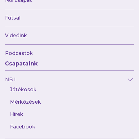
Női csapat
át.
Bárminemű, a belépőjegyekkel vagy a
bérletekkel történő visszaélés esetén a
Futsal
szervező vagy a rendező a bérletet vagy
belépőjegyet vételárának visszatérítése
Videóink
nélkül érvényteleníti, és a szabályokat
megsértőket
a jogszabályi
Podcastok
rendelkezéseknek és jelen
pályarendszabályban leírtaknak
Csapataink
megfelelően a rendezvény látogatásától
NB I.
távol tarthatják, illetve kizárhatják.
Beléptető rendszer alkalmazása esetén a
Játékosok
szervező személyazonosításra alkalmas,
Mérkőzések
fényképpel ellátott, kedvezményekre
Hírek
jogosító kártya (a továbbiakban:
klubkártya) kiváltását is kötelezővé
Facebook
teheti. Ha a jegy, bérlet vagy ezek