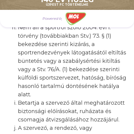
nélkül - dobot, trombitát, hangszórót,
ÚJPEST FC TÖRTÉNELME
vagy egyéb hangkeltésre alkalmas
eszközt.
Powered by
Nem áll a sportról szóló 2004. évi I.
törvény (továbbiakban Stv.) 73. § (1)
bekezdése szerinti kizárás, a
sportrendezvények látogatásától eltiltás
büntetés vagy a szabálysértési kitiltás
vagy a Stv. 76/A. (1) bekezdése szerinti
külföldi sportszervezet, hatóság, bíróság
hasonló tartalmú döntésének hatálya
alatt.
Betartja a szervező által meghatározott
biztonsági előírásokat, ruházata és
csomagja átvizsgálásához hozzájárul.
A szervező, a rendező, vagy