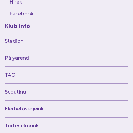
Hírek
Nem áll nyilvánvalóan alkohol, kábítószer
vagy más bódító hatású szer befolyása
Facebook
alatt.
Klub infó
Nem tart magánál szeszes italt,
kábítószert, valamint olyan tárgyat,
Stadion
amely a sportrendezvény megtartását,
továbbá mások személy- és
Pályarend
vagyonbiztonságát veszélyezteti,
játékosokat vagy a hivatalos
TAO
személyeket, más nézők szórakozását
megzavarhatja, erőszakos cselekményre
Scouting
felhasználható, illetve amelynek
birtoklását jogszabály, a
Elérhetőségeink
sportrendezvényre való bevitelét a
szervező megtiltotta. Aki ilyen tárgyat a
Történelmünk
tiltás ellenére megkísérel a