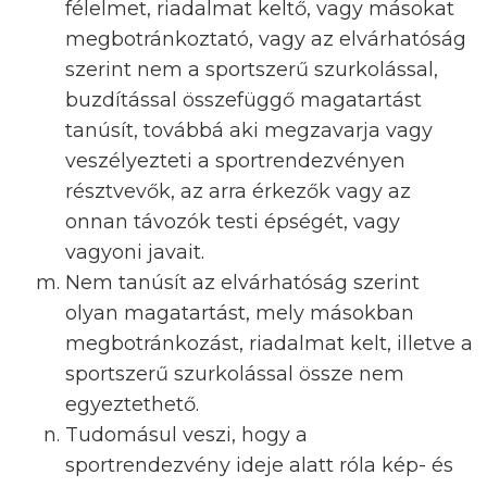
félelmet, riadalmat keltő, vagy másokat
megbotránkoztató, vagy
az elvárhatóság
szerint nem a sportszerű szurkolással,
buzdítással összefüggő magatartást
tanúsít
, továbbá aki megzavarja vagy
veszélyezteti a sportrendezvényen
résztvevők, az arra érkezők vagy az
onnan távozók testi épségét, vagy
vagyoni javait.
Nem tanúsít az elvárhatóság szerint
olyan magatartást, mely másokban
megbotránkozást, riadalmat kelt, illetve a
sportszerű szurkolással össze nem
egyeztethető.
Tudomásul veszi, hogy a
sportrendezvény ideje alatt róla kép- és