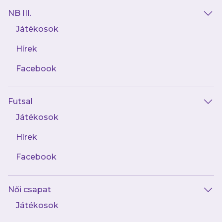
igénylésére vagy átvételére jogosító
NB III.
utalvány (a továbbiakban: utalvány)
Játékosok
értékesítését az utazó sportszervezet
végzi, saját jegyértékesítése tekintetében
Hírek
a klubkártya kiváltását az utazó
Facebook
sportszervezet beléptető rendszer
alkalmazása nélkül is kötelezővé teheti
az utazó sportszervezet részvételével
Futsal
belföldön és külföldön megrendezésre
Játékosok
kerülő sportrendezvényekre is.
Hírek
Ha a beléptetéskor a belépőjegy, a bérlet
vagy a klubkártya birtokosának
Facebook
személyes adatai megegyeznek a
személyazonosság igazolására alkalmas,
Női csapat
a helyszínen felmutatott igazolványban
Játékosok
szereplő adatokkal.