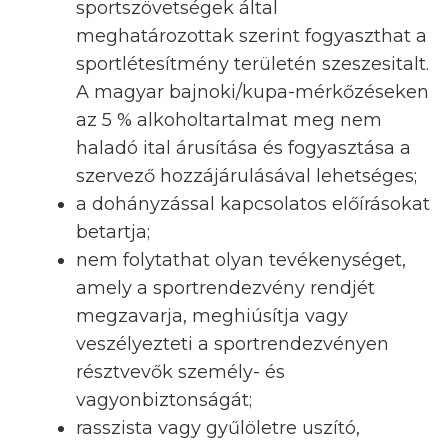
sportszövetségek által
meghatározottak szerint fogyaszthat a
sportlétesítmény területén szeszesitalt.
A magyar bajnoki/kupa-mérkőzéseken
az 5 % alkoholtartalmat meg nem
haladó ital árusítása és fogyasztása a
szervező hozzájárulásával lehetséges;
a dohányzással kapcsolatos előírásokat
betartja;
nem folytathat olyan tevékenységet,
amely a sportrendezvény rendjét
megzavarja, meghiúsítja vagy
veszélyezteti a sportrendezvényen
résztvevők személy- és
vagyonbiztonságát;
rasszista vagy gyűlöletre uszító,