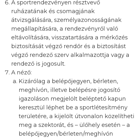
A sportrendezvényen résztvevő
ruházatának és csomagjának
átvizsgálására, személyazonosságának
megállapítására, a rendezvényről való
eltávolítására, visszatartására a mérkőzés
biztosítását végző rendőr és a biztosítást
végző rendező szerv alkalmazottja vagy a
rendező is jogosult.
A néző:
Kizárólag a belépőjegyen, bérleten,
meghívón, illetve belépésre jogosító
igazoláson megjelölt beléptető kapun
keresztül léphet be a sportlétesítmény
területére, a kijelölt útvonalon közelítheti
meg a szektorát, és – ülőhely esetén – a
belépőjegyen/bérleten/meghívón