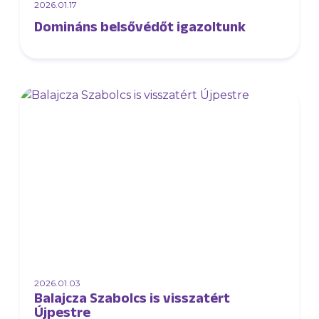
2026.01.17
Domináns belsővédőt igazoltunk
2026.01.03
Balajcza Szabolcs is visszatért
Újpestre