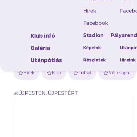
Hírek
Faceb
Facebook
Klub infó
Stadion
Pályaren
Galéria
Képeink
Utánpó
Utánpótlás
Részletek
Híreink
Hírek
Klub
Futsal
Női csapat