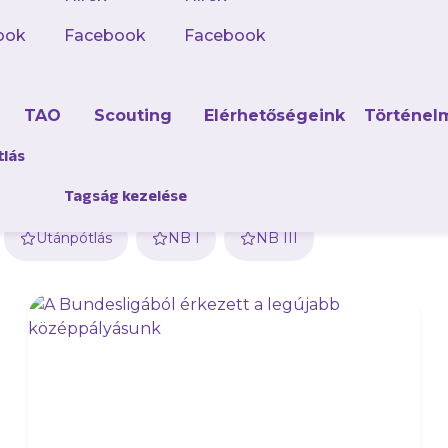
ook
Facebook
Facebook
d
TAO
Scouting
Elérhetőségeink
Történel
tlás
Tagság kezelése
Utánpótlás
NB I
NB III