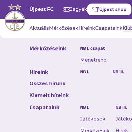
Újpest FC
Jegyek
Újpest shop
Aktuális
Mérkőzések
Híreink
Csapataink
Klub
Mérkőzéseink
NB I. csapat
Hírek
Menetrend
Híreink
NB I.
NB III.
Összes hírünk
Kiemelt híreink
Csapataink
NB I.
NB III.
Játékosok
Játék
Mérkőzések
Hírek