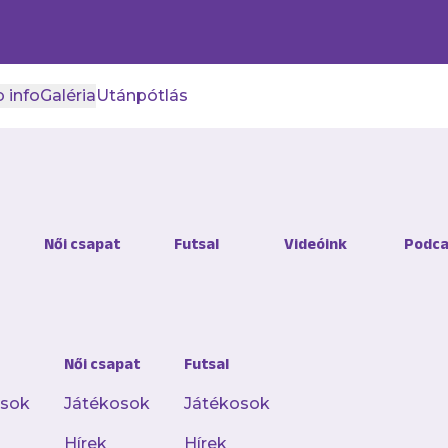
 info
Galéria
Utánpótlás
Női csapat
Futsal
Videóink
Podca
Női csapat
Futsal
osok
Játékosok
Játékosok
Hírek
Hírek