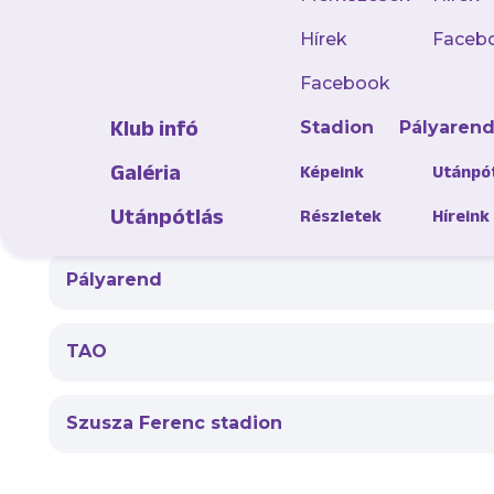
+36-1/231-00-88
Hírek
Faceb
Klub email cím
Facebook
ujpestfc@ujpestfc.hu
Klub infó
Stadion
Pályaren
Szusza Ferenc Stadion
Galéria
Képeink
Utánpó
stadion@ujpestfc.hu
Utánpótlás
Részletek
Híreink
Pályarend
TAO
Szusza Ferenc stadion