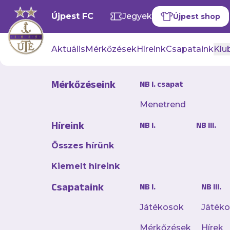
Újpest FC
Jegyek
Újpest shop
Aktuális
Mérkőzések
Híreink
Csapataink
Klub
Mérkőzéseink
NB I. csapat
Klub info
Menetrend
Híreink
NB I.
NB III.
Összes hírünk
Elérhetőségek
Kiemelt híreink
Csapataink
NB I.
NB III.
Cím
1044 Budapest, Megyeri út 13.
Játékosok
Játék
Telefon
Mérkőzések
Hírek