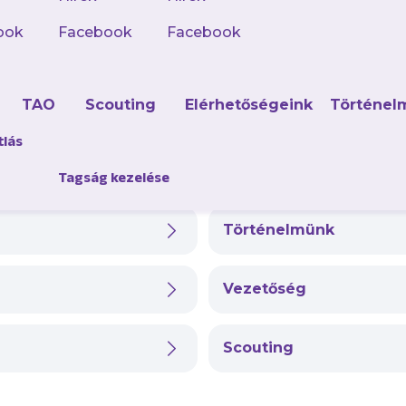
marketing@ujpestfc.h
ook
Facebook
Facebook
Sajtó részleg
press@ujpestfc.hu
d
TAO
Scouting
Elérhetőségeink
Történel
tlás
Tagság kezelése
Történelmünk
Vezetőség
Scouting