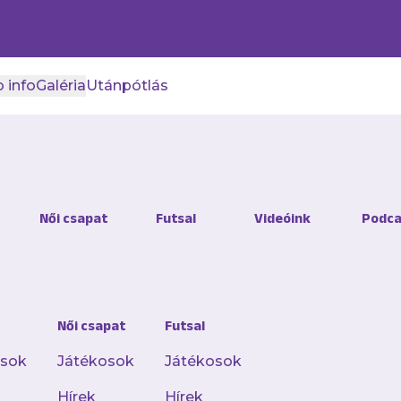
 info
Galéria
Utánpótlás
Női csapat
Futsal
Videóink
Podca
Női csapat
Futsal
Jegyinformáció
ticket@ujpestfc.hu
osok
Játékosok
Játékosok
Marketing részleg
Hírek
Hírek