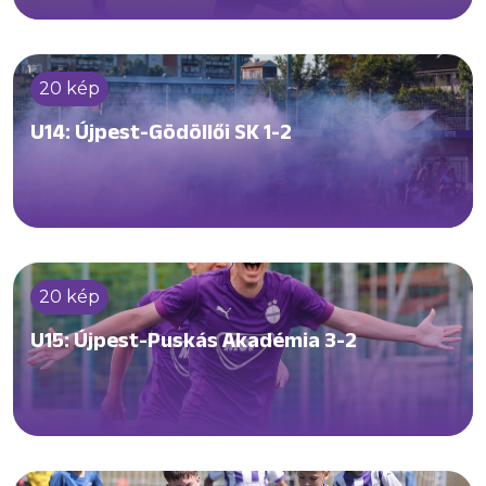
20 kép
U14: Újpest-Gödöllői SK 1-2
20 kép
U15: Újpest-Puskás Akadémia 3-2