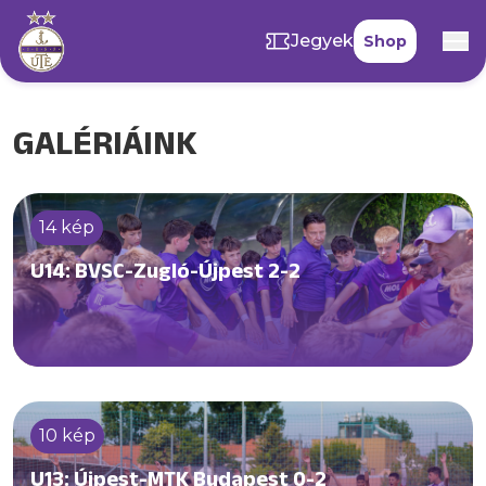
Jegyek
Shop
GALÉRIÁINK
14 kép
U14: BVSC-Zugló-Újpest 2-2
10 kép
U13: Újpest-MTK Budapest 0-2