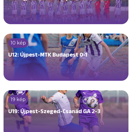
10 kép
U12: Újpest-MTK Budapest 0-1
19 kép
U19: Újpest-Szeged-Csanád GA 2-3