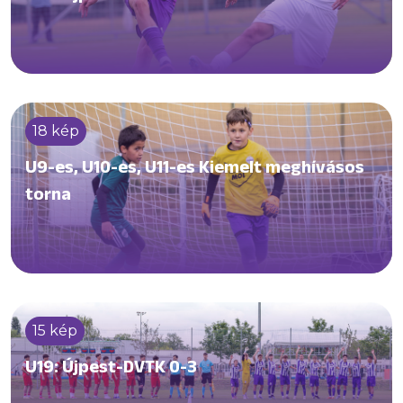
18 kép
U9-es, U10-es, U11-es Kiemelt meghívásos
torna
15 kép
U19: Újpest-DVTK 0-3