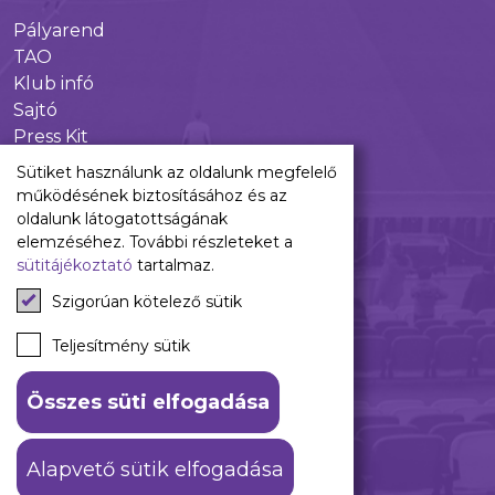
Pályarend
TAO
Klub infó
Sajtó
Press Kit
Újpest FC Shop
Sütiket használunk az oldalunk megfelelő
Digitális felületeink
működésének biztosításához és az
oldalunk látogatottságának
Facebook
elemzéséhez. További részleteket a
sütitájékoztató
tartalmaz.
Instagram
Tiktok
Szigorúan kötelező sütik
Youtube
Spotify
Teljesítmény sütik
Összes süti elfogadása
ÁSZF
Adatkezelési tájékoztató
Alapvető sütik elfogadása
© 2026 Újpest FC. #hajrálilák