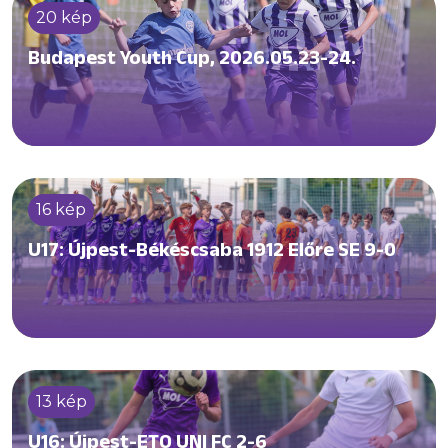
20 kép
Budapest Youth Cup, 2026.05.23-24.
16 kép
U17: Újpest-Békéscsaba 1912 Előre SE 9-0
13 kép
U16: Újpest-ETO UNI FC 2-6