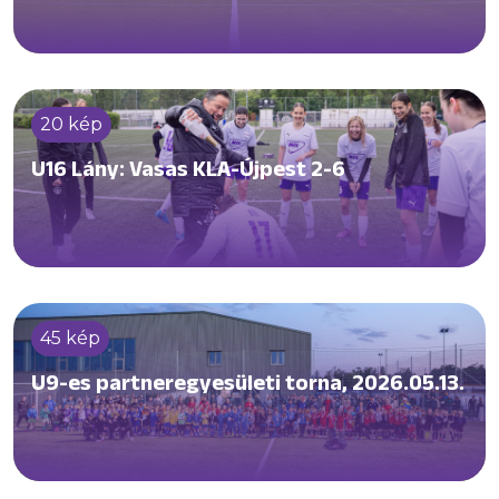
20 kép
U16 Lány: Vasas KLA-Újpest 2-6
45 kép
U9-es partneregyesületi torna, 2026.05.13.