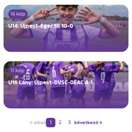
16 kép
U14: Újpest-Eger SE 10-0
11 kép
U16 Lány: Újpest-DVSC-DEAC 4-1
1
2
3
előző
következő