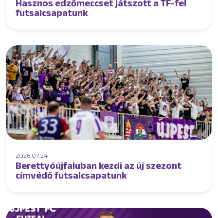
Hasznos edzőmeccset játszott a TF-fel
futsalcsapatunk
2026.07.24
Berettyóújfaluban kezdi az új szezont
címvédő futsalcsapatunk