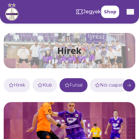
Jegyek
Shop
Hírek
Hírek
Klub
Futsal
Női csapat