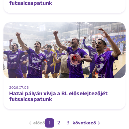
futsalcsapatunk
2026.07.06
Hazai pályán vívja a BL előselejtezőjét
futsalcsapatunk
1
2
3
előző
következő