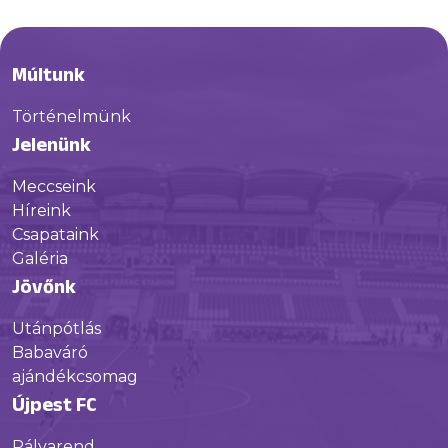
Múltunk
Történelmünk
Jelenünk
Meccseink
Híreink
Csapataink
Galéria
Jövőnk
Utánpótlás
Babaváró
ajándékcsomag
Újpest FC
Pályarend