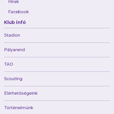
Hírek
Facebook
Klub infó
Stadion
Múltunk
Pályarend
Történelmünk
Jelenünk
TAO
Meccseink
Scouting
Híreink
Csapataink
Galéria
Elérhetőségeink
Jövőnk
Történelmünk
Utánpótlás