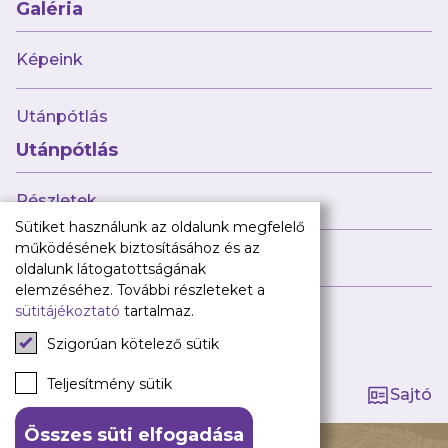
Babaváró
Galéria
ajándékcsomag
Újpest FC
Képeink
Pályarend
Utánpótlás
TAO
Klub infó
Utánpótlás
Sajtó
Press Kit
Részletek
Újpest FC Shop
Sütiket használunk az oldalunk megfelelő
Digitális felületeink
működésének biztosításához és az
Híreink
oldalunk látogatottságának
Facebook
elemzéséhez. További részleteket a
sütitájékoztató
tartalmaz.
Instagram
Tagság kezelése
Tiktok
Szigorúan kötelező sütik
Youtube
Spotify
Teljesítmény sütik
Sajtó
Összes süti elfogadása
140 ÉV HŰSÉG