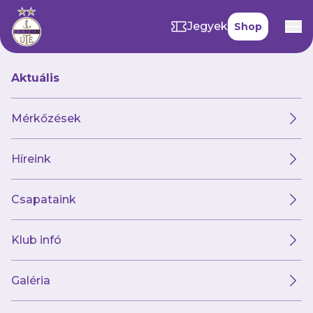
Jegyek
Shop
Aktuális
SAJTÓ
Mérkőzések
Híreink
Csapataink
Kedves Kollegák!
Klub infó
A sajtóregisztráció a mérkőzést
megelőző munkanapon délig, azaz
Galéria
12:00 óráig lehetséges, az ez után
beérkezett kérelmeket nem áll