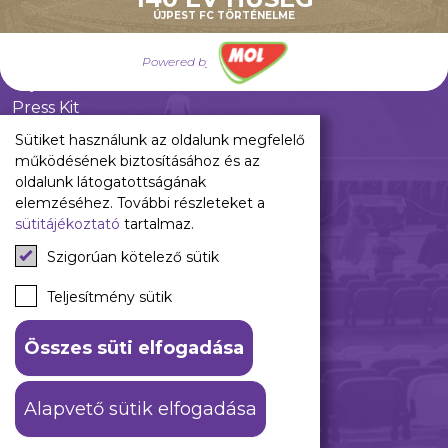
Pályarend
ÚJPEST FC TÖRTÉNELME
TAO
Klub infó
Powered by
Sajtó
Press Kit
Újpest FC Shop
Sütiket használunk az oldalunk megfelelő
Digitális felületeink
működésének biztosításához és az
oldalunk látogatottságának
Facebook
elemzéséhez. További részleteket a
sütitájékoztató
tartalmaz.
Instagram
Tiktok
Szigorúan kötelező sütik
Youtube
Spotify
Teljesítmény sütik
Összes süti elfogadása
ÁSZF
Adatkezelési tájékoztató
Alapvető sütik elfogadása
© 2026 Újpest FC. #hajrálilák