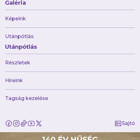
Galéria
Képeink
Múltunk
Utánpótlás
Történelmünk
Utánpótlás
Jelenünk
Meccseink
Részletek
Híreink
Csapataink
Híreink
Galéria
Jövőnk
Tagság kezelése
Utánpótlás
Babaváró
ajándékcsomag
Sajtó
Újpest FC
140 ÉV HŰSÉG