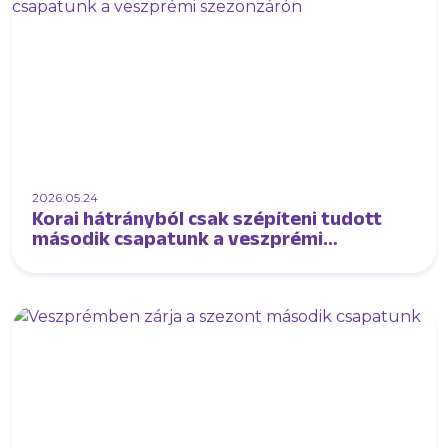
2026.05.24
Korai hátrányból csak szépíteni tudott
második csapatunk a veszprémi
szezonzárón