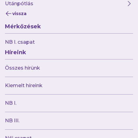
Utánpótlás
vissza
Mérkőzések
2026.07.26
Remek játékkal győzött a BKV elleni
NB I. csapat
szezonnyitón második csapatunk
Híreink
Összes hírünk
Kiemelt híreink
NB I.
NB III.
2026.07.24