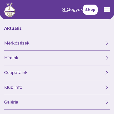
Jegyek
Shop
Aktuális
Hírek
Mérkőzések
Híreink
Hírek
Klub
Futsal
Női csapat
Csapataink
Klub infó
Galéria