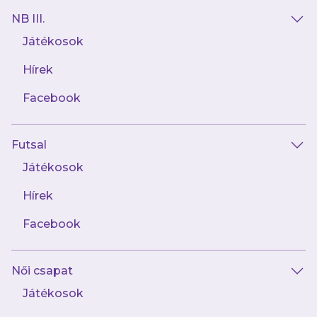
NB III.
Játékosok
Hírek
Facebook
Futsal
2026.07.22
Fiatal játékosokkal bővült második
Játékosok
csapatunk
Hírek
Facebook
Női csapat
Játékosok