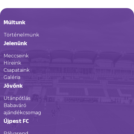
Múltunk
Történelmünk
Jelenünk
Meccseink
Híreink
Csapataink
Galéria
Jövőnk
Utánpótlás
Babaváró
ajándékcsomag
Újpest FC
Pályarend