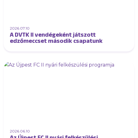
2026.07.10
A DVTK II vendégeként játszott
edzőmeccset második csapatunk
2026.06.10
Az Újpest FC II nyári felkészülési