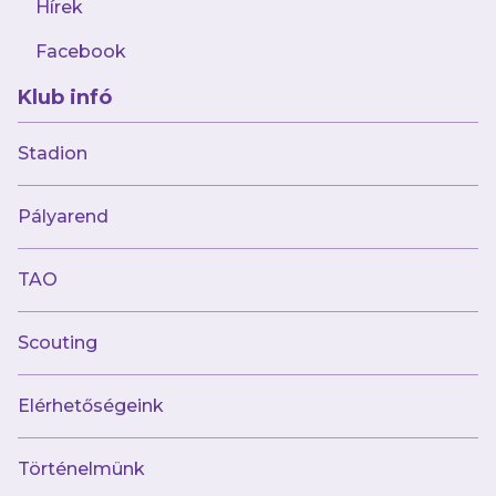
Hírek
Facebook
Klub infó
Stadion
február 4.
Pályarend
ÚJPESTEN, ÚJPESTÉRT
TAO
Scouting
Elérhetőségeink
Múltunk
Történelmünk