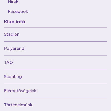
Hírek
Nem áll nyilvánvalóan alkohol, kábítószer
vagy más bódító hatású szer befolyása
Facebook
alatt.
Klub infó
Nem tart magánál szeszes italt,
kábítószert, valamint olyan tárgyat,
Stadion
amely a sportrendezvény megtartását,
továbbá mások személy- és
Pályarend
vagyonbiztonságát veszélyezteti,
játékosokat vagy a hivatalos
TAO
személyeket, más nézők szórakozását
megzavarhatja, erőszakos cselekményre
Scouting
felhasználható, illetve amelynek
birtoklását jogszabály, a
Elérhetőségeink
sportrendezvényre való bevitelét a
szervező megtiltotta. Aki ilyen tárgyat a
Történelmünk
tiltás ellenére megkísérel a