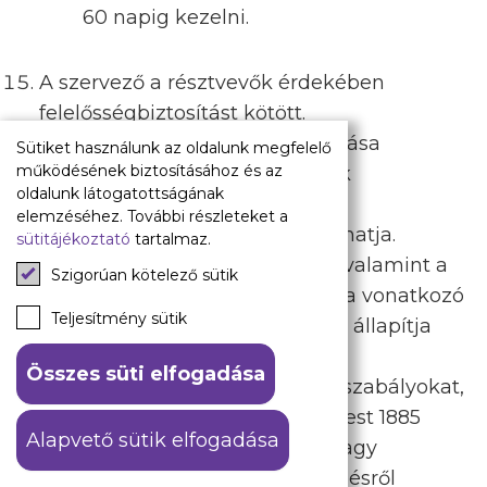
60 napig kezelni.
A szervező a résztvevők érdekében
felelősségbiztosítást kötött.
A résztvevők biztonságos távozása
Sütiket használunk az oldalunk megfelelő
működésének biztosításához és az
érdekében a rendőrség a nézők
oldalunk látogatottságának
meghatározott csoportját a
elemzéséhez. További részleteket a
sportlétesítményben visszatarthatja.
sütitájékoztató
tartalmaz.
A sportrendezvény és a nézők, valamint a
Szigorúan kötelező sütik
további résztvevők biztonságára vonatkozó
Teljesítmény sütik
részletes előírásokat jogszabály állapítja
meg.
Összes süti elfogadása
Azon néző, aki a vonatkozó jogszabályokat,
a pályarendszabályokat, az Újpest 1885
Alapvető sütik elfogadása
Futball Kft. érdekeit közvetve vagy
közvetlenül megsérti, a mérkőzésről