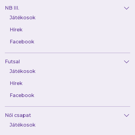
igénylésére vagy átvételére jogosító
NB III.
utalvány (a továbbiakban: utalvány)
Játékosok
értékesítését az utazó sportszervezet
végzi, saját jegyértékesítése tekintetében
Hírek
a klubkártya kiváltását az utazó
Facebook
sportszervezet beléptető rendszer
alkalmazása nélkül is kötelezővé teheti
az utazó sportszervezet részvételével
Futsal
belföldön és külföldön megrendezésre
Játékosok
kerülő sportrendezvényekre is.
Hírek
Ha a beléptetéskor a belépőjegy, a bérlet
vagy a klubkártya birtokosának
Facebook
személyes adatai megegyeznek a
személyazonosság igazolására alkalmas,
Női csapat
a helyszínen felmutatott igazolványban
Játékosok
szereplő adatokkal.