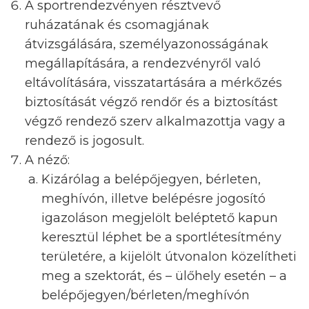
A sportrendezvényen résztvevő
ruházatának és csomagjának
átvizsgálására, személyazonosságának
megállapítására, a rendezvényről való
eltávolítására, visszatartására a mérkőzés
biztosítását végző rendőr és a biztosítást
végző rendező szerv alkalmazottja vagy a
rendező is jogosult.
A néző:
Kizárólag a belépőjegyen, bérleten,
meghívón, illetve belépésre jogosító
igazoláson megjelölt beléptető kapun
keresztül léphet be a sportlétesítmény
területére, a kijelölt útvonalon közelítheti
meg a szektorát, és – ülőhely esetén – a
belépőjegyen/bérleten/meghívón