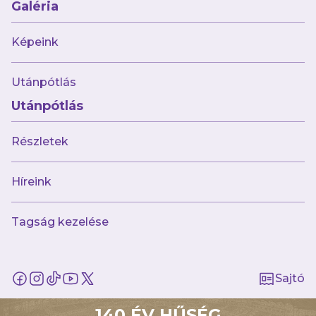
sportlétesítmény területére bevinni, vele
Galéria
szemben a szervező kizárással élhet.
Képeink
Nem tart magánál mások iránti
gyűlöletkeltő, rasszista, antiszemita,
Utánpótlás
mások jogait sértő, megbotránkoztató
vagy politikai vélemény kifejezésére
Utánpótlás
alkalmas eszközt, uszító feliratot, zászlót
Részletek
vagy jogszabály által tiltott önkényuralmi
jelképet.
Híreink
Nem tart magánál 20cmx20cmx30cm-
nél nagyobb táskát, illetve professzionális
Tagság kezelése
kép- vagy hangfelvétel készítésére, vagy
ezek továbbítására alkalmas eszközt.
Nem tart magánál üveget, műanyag
Sajtó
flakont, spray-t, vagy bármilyen
folyadékot, továbbá – a klub engedélye
140 ÉV HŰSÉG