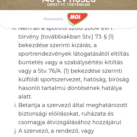
nélkül - dobot, trombitát, hangszórót,
ÚJPEST FC TÖRTÉNELME
vagy egyéb hangkeltésre alkalmas
eszközt.
Powered by
Nem áll a sportról szóló 2004. évi I.
törvény (továbbiakban Stv.) 73. § (1)
bekezdése szerinti kizárás, a
sportrendezvények látogatásától eltiltás
büntetés vagy a szabálysértési kitiltás
vagy a Stv. 76/A. (1) bekezdése szerinti
külföldi sportszervezet, hatóság, bíróság
hasonló tartalmú döntésének hatálya
alatt.
Betartja a szervező által meghatározott
biztonsági előírásokat, ruházata és
csomagja átvizsgálásához hozzájárul.
A szervező, a rendező, vagy