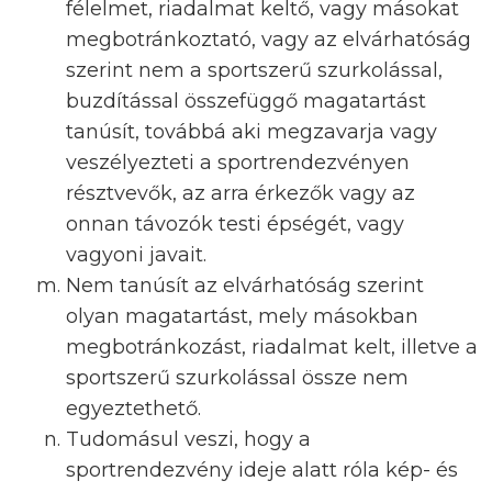
félelmet, riadalmat keltő, vagy másokat
megbotránkoztató, vagy
az elvárhatóság
szerint nem a sportszerű szurkolással,
buzdítással összefüggő magatartást
tanúsít
, továbbá aki megzavarja vagy
veszélyezteti a sportrendezvényen
résztvevők, az arra érkezők vagy az
onnan távozók testi épségét, vagy
vagyoni javait.
Nem tanúsít az elvárhatóság szerint
olyan magatartást, mely másokban
megbotránkozást, riadalmat kelt, illetve a
sportszerű szurkolással össze nem
egyeztethető.
Tudomásul veszi, hogy a
sportrendezvény ideje alatt róla kép- és