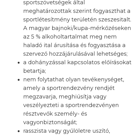
sportszövetségek által
meghatározottak szerint fogyaszthat a
sportlétesítmény területén szeszesitalt.
A magyar bajnoki/kupa-mérkőzéseken
az 5 % alkoholtartalmat meg nem
haladó ital árusítása és fogyasztása a
szervező hozzájárulásával lehetséges;
a dohányzással kapcsolatos előírásokat
betartja;
nem folytathat olyan tevékenységet,
amely a sportrendezvény rendjét
megzavarja, meghiúsítja vagy
veszélyezteti a sportrendezvényen
résztvevők személy- és
vagyonbiztonságát;
rasszista vagy gyűlöletre uszító,