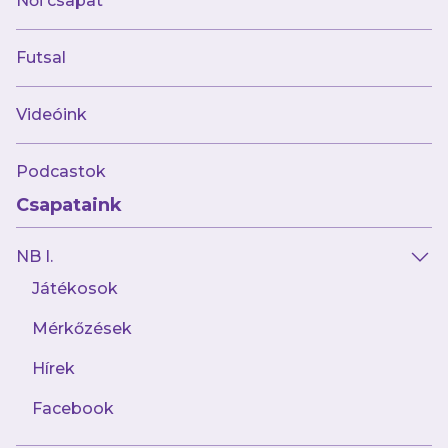
Női csapat
át.
Bárminemű, a belépőjegyekkel vagy a
bérletekkel történő visszaélés esetén a
Futsal
szervező vagy a rendező a bérletet vagy
belépőjegyet vételárának visszatérítése
Videóink
nélkül érvényteleníti, és a szabályokat
megsértőket
a jogszabályi
Podcastok
rendelkezéseknek és jelen
pályarendszabályban leírtaknak
Csapataink
megfelelően a rendezvény látogatásától
NB I.
távol tarthatják, illetve kizárhatják.
Beléptető rendszer alkalmazása esetén a
Játékosok
szervező személyazonosításra alkalmas,
Mérkőzések
fényképpel ellátott, kedvezményekre
Hírek
jogosító kártya (a továbbiakban:
klubkártya) kiváltását is kötelezővé
Facebook
teheti. Ha a jegy, bérlet vagy ezek