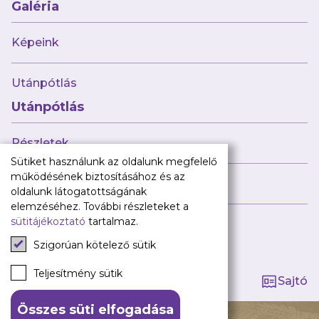
Babaváró
Galéria
ajándékcsomag
Újpest FC
Képeink
Pályarend
Utánpótlás
TAO
Klub infó
Utánpótlás
Sajtó
Press Kit
Részletek
Újpest FC Shop
Sütiket használunk az oldalunk megfelelő
Digitális felületeink
működésének biztosításához és az
Híreink
oldalunk látogatottságának
Facebook
elemzéséhez. További részleteket a
sütitájékoztató
tartalmaz.
Instagram
Tagság kezelése
Tiktok
Szigorúan kötelező sütik
Youtube
Spotify
Teljesítmény sütik
Sajtó
Összes süti elfogadása
140 ÉV HŰSÉG