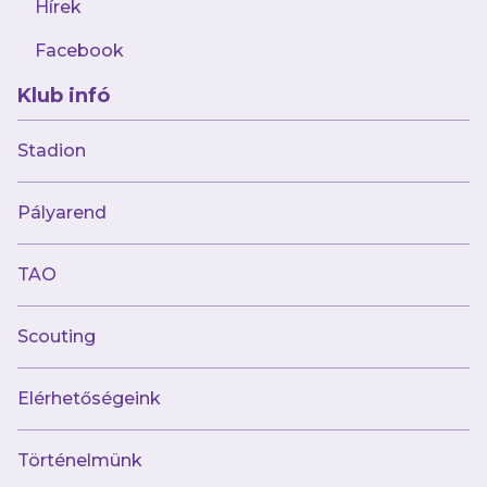
Hírek
Facebook
Klub infó
Stadion
Múltunk
Pályarend
Történelmünk
Jelenünk
TAO
Meccseink
Scouting
Híreink
Csapataink
Galéria
Elérhetőségeink
Jövőnk
Történelmünk
Utánpótlás