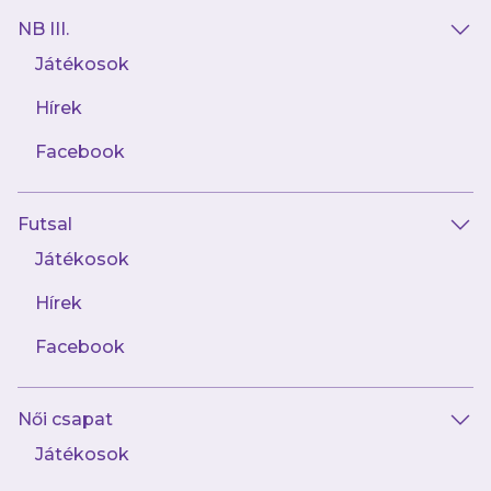
NB III.
Játékosok
Hírek
AJÁNLÓ
Facebook
Futsal
Játékosok
Hírek
Facebook
február 4.
Női csapat
ÚJPESTEN, ÚJPESTÉRT
Játékosok