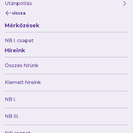
Utánpótlás
vissza
Mérkőzések
2025.02.17
Ezüst- és bronzérmet szereztek
NB I. csapat
utánpótláscsapataink Törökbálinton
Híreink
Összes hírünk
Kiemelt híreink
NB I.
NB III.
2025.02.17