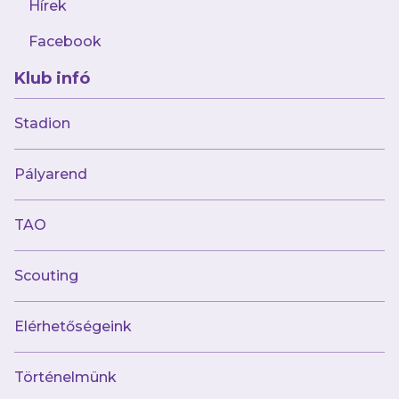
Hírek
Facebook
Klub infó
2025.02.12
„Itt egyetlen mérkőzés áll a
Stadion
rendelkezésünkre, hogy bizonyítsuk,
jobbak vagyunk”
Pályarend
TAO
Scouting
Elérhetőségeink
Történelmünk
2025.02.10