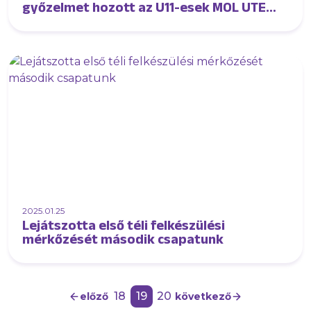
győzelmet hozott az U11-esek MOL UTE
Winter Cupja
2025.01.25
Lejátszotta első téli felkészülési
mérkőzését második csapatunk
18
19
20
előző
következő