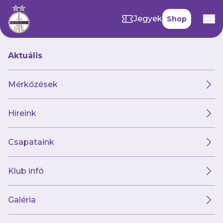
Jegyek
Shop
Aktuális
Hírek
Mérkőzések
Híreink
Hírek
Klub
Futsal
Női csapat
Csapataink
Klub infó
Galéria