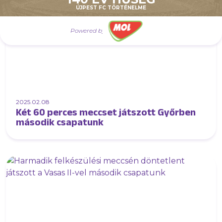
ÚJPEST FC TÖRTÉNELME
Powered by
2025.02.08
Két 60 perces meccset játszott Győrben
második csapatunk