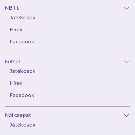
NB III.
Játékosok
Hírek
Facebook
Futsal
2025.02.14
„Ennek a csapatnak az az értékmérője,
Játékosok
hogy hány játékost tud kinevelni NB I-es
együttesünkbe”
Hírek
Facebook
Női csapat
Játékosok