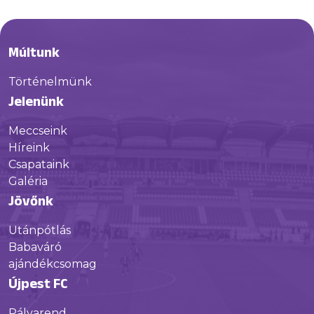
Múltunk
Történelmünk
Jelenünk
Meccseink
Híreink
Csapataink
Galéria
Jövőnk
Utánpótlás
Babaváró
ajándékcsomag
Újpest FC
Pályarend