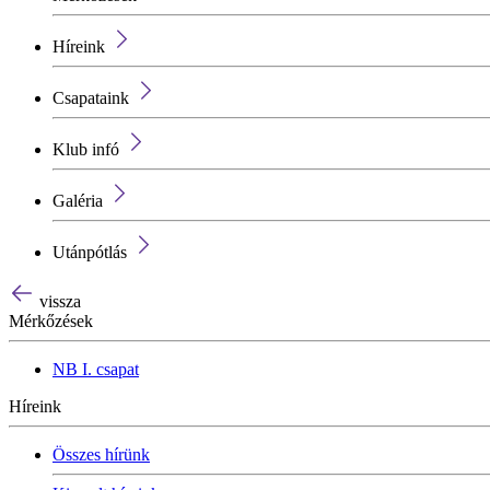
Híreink
Csapataink
Klub infó
Galéria
Utánpótlás
vissza
Mérkőzések
NB I. csapat
Híreink
Összes hírünk