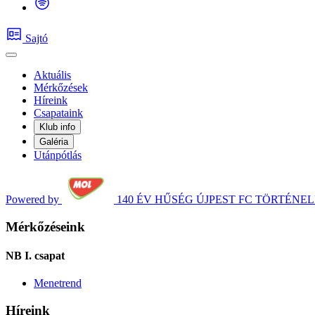
Sajtó
Aktuális
Mérkőzések
Híreink
Csapataink
Klub info
Galéria
Utánpótlás
Powered by
140 ÉV HŰSÉG
ÚJPEST FC TÖRTÉNE
Mérkőzéseink
NB I. csapat
Menetrend
Híreink