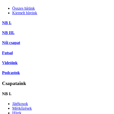
Összes hírünk
Kiemelt híreink
NB I.
NB III.
Női csapat
Futsal
Videóink
Podcastok
Csapataink
NB I.
Játékosok
Mérkőzések
Hírek