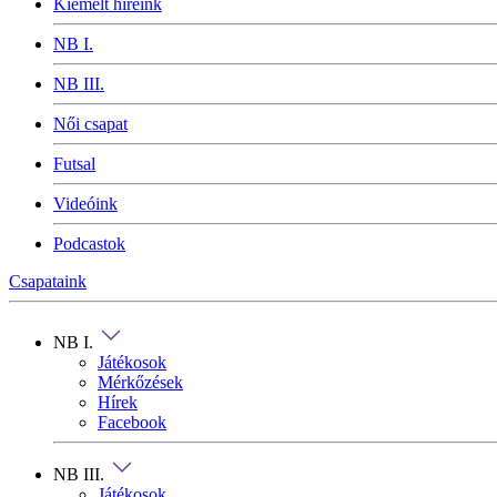
Kiemelt híreink
NB I.
NB III.
Női csapat
Futsal
Videóink
Podcastok
Csapataink
NB I.
Játékosok
Mérkőzések
Hírek
Facebook
NB III.
Játékosok