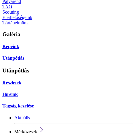
Pályarend
TAO
Scouting
Elérhetőségeink
Történelmünk
Galéria
Képeink
Utánpótlás
Utánpótlás
Részletek
Híreink
Tagság kezelése
Aktuális
Mérkőzések