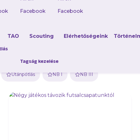
ook
Facebook
Facebook
d
TAO
Scouting
Elérhetőségeink
Történel
tlás
Tagság kezelése
Utánpótlás
NB I
NB III