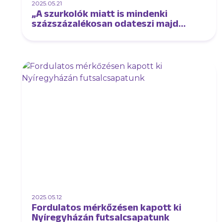
2025.05.21
„A szurkolók miatt is mindenki
százszázalékosan odateszi majd
magát az utolsó összecsapáson”
2025.05.12
Fordulatos mérkőzésen kapott ki
Nyíregyházán futsalcsapatunk