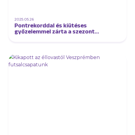
2025.05.26
Pontrekorddal és kiütéses
győzelemmel zárta a szezont
futsalcsapatunk!