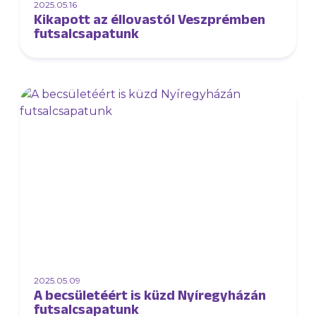
2025.05.16
Kikapott az éllovastól Veszprémben
futsalcsapatunk
2025.05.09
A becsületéért is küzd Nyíregyházán
futsalcsapatunk