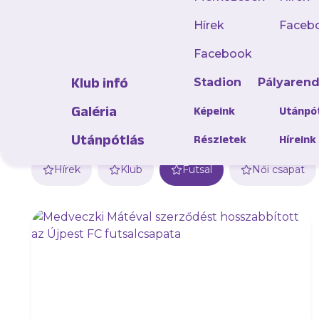
Hírek
Faceb
Facebook
Klub infó
Stadion
Pályaren
Galéria
Képeink
Utánpó
Utánpótlás
Részletek
Híreink
Hírek
Klub
Futsal
Női csapat