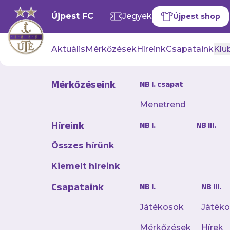
Újpest FC
Jegyek
Újpest shop
Aktuális
Mérkőzések
Híreink
Csapataink
Klub
Mérkőzéseink
NB I. csapat
Hírek
Menetrend
Híreink
NB I.
NB III.
Összes hírünk
Kiemelt híreink
Csapataink
NB I.
NB III.
Játékosok
Játék
Mérkőzések
Hírek