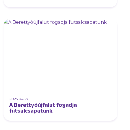
jelentősége van a magyar
sportéletben”
2025.04.27
A Berettyóújfalut fogadja
futsalcsapatunk