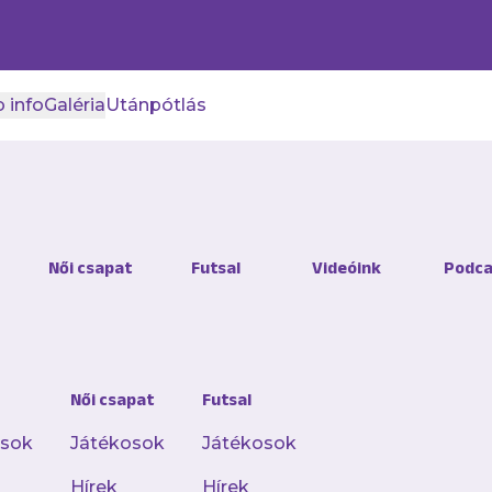
 info
Galéria
Utánpótlás
Női csapat
Futsal
Videóink
Podca
Női csapat
Futsal
osok
Játékosok
Játékosok
Hírek
Hírek