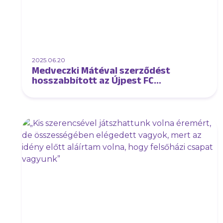
2025.06.20
Medveczki Mátéval szerződést
hosszabbított az Újpest FC
futsalcsapata