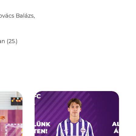
ovács Balázs,
an (25.)