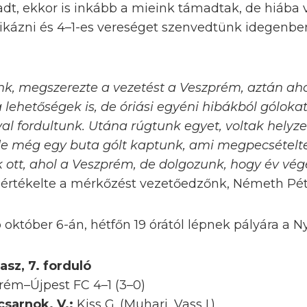
t, ekkor is inkább a mieink támadtak, de hiába v
kázni és 4–1-es vereséget szenvedtünk idegenbe
nk, megszerezte a vezetést a Veszprém, aztán ah
a lehetőségek is, de óriási egyéni hibákból góloka
l fordultunk. Utána rúgtunk egyet, voltak helyz
de még egy buta gólt kaptunk, ami megpecsételte
 ott, ahol a Veszprém, de dolgozunk, hogy év vég
 értékelte a mérkőzést vezetőedzőnk, Németh Pét
október 6-án, hétfőn 19 órától lépnek pályára a N
asz, 7. forduló
rém–Újpest FC 4–1 (3–0)
tcsarnok. V.:
Kiss G. (Muhari, Vass I.)