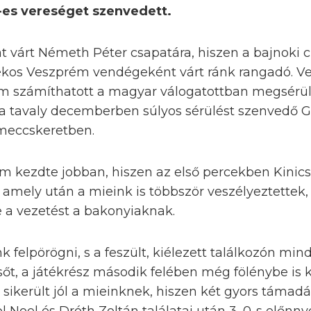
-es vereséget szenvedett.
t várt Németh Péter csapatára, hiszen a bajnoki 
ékos Veszprém vendégeként várt ránk rangadó. V
 számíthatott a magyar válogatottban megsérült
 a tavaly decemberben súlyos sérülést szenvedő
 meccskeretben.
m kezdte jobban, hiszen az első percekben Kinics
, amely után a mieink is többször veszélyeztettek,
a vezetést a bakonyiaknak.
k felpörögni, s a feszült, kiélezett találkozón m
 sőt, a játékrész második felében még fölénybe is 
sikerült jól a mieinknek, hiszen két gyors támadást