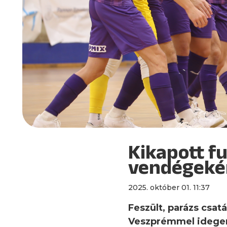
Kikapott f
vendégeké
2025. október 01. 11:37
Feszült, parázs csat
Veszprémmel idegenb