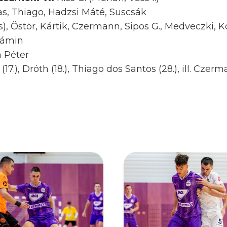
as, Thiago, Hadzsi Máté, Suscsák
, Östör, Kártik, Czermann, Sipos G., Medveczki, K
jámin
 Péter
(17.), Dróth (18.), Thiago dos Santos (28.), ill. Czerm