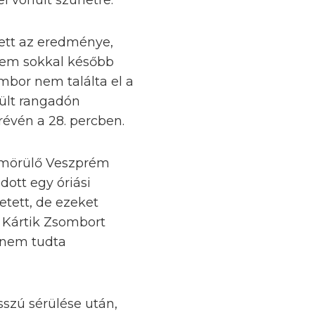
el vonult szünetre.
lett az eredménye,
 Nem sokkal később
bor nem találta el a
zült rangadón
révén a 28. percben.
etömörülő Veszprém
dott egy óriási
etett, de ezeket
t Kártik Zsombort
 nem tudta
sszú sérülése után,