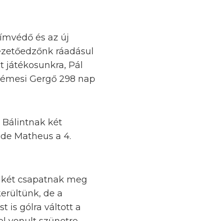
címvédő és az új
ezetőedzőnk ráadásul
 játékosunkra, Pál
 Gémesi Gergő 298 nap
 Bálintnak két
 de Matheus a 4.
indkét csapatnak meg
kerültünk, de a
 is gólra váltott a