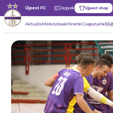
Újpest FC
Jegyek
Újpest shop
Aktuális
Mérkőzések
Híreink
Csapataink
Klub