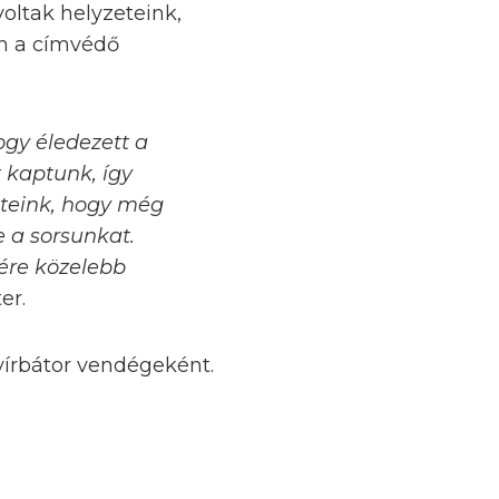
oltak helyzeteink,
n a címvédő
ogy éledezett a
t kaptunk, így
eteink, hogy még
 a sorsunkat.
ére közelebb
er.
yírbátor vendégeként.