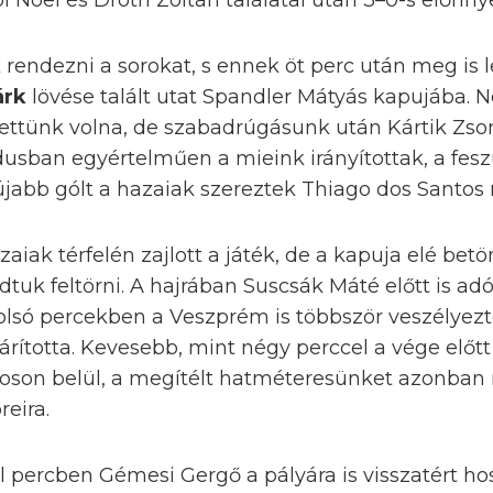
l Noel és Dróth Zoltán találatai után 3–0-s előnny
 rendezni a sorokat, s ennek öt perc után meg is 
árk
lövése talált utat Spandler Mátyás kapujába.
ttünk volna, de szabadrúgásunk után Kártik Zsom
dusban egyértelműen a mieink irányítottak, a fes
újabb gólt a hazaiak szereztek Thiago dos Santos 
zaiak térfelén zajlott a játék, de a kapuja elé b
uk feltörni. A hajrában Suscsák Máté előtt is adó
tolsó percekben a Veszprém is többször veszélyezt
hárította. Kevesebb, mint négy perccel a vége előt
toson belül, a megítélt hatméteresünket azonban
reira.
l percben Gémesi Gergő a pályára is visszatért ho