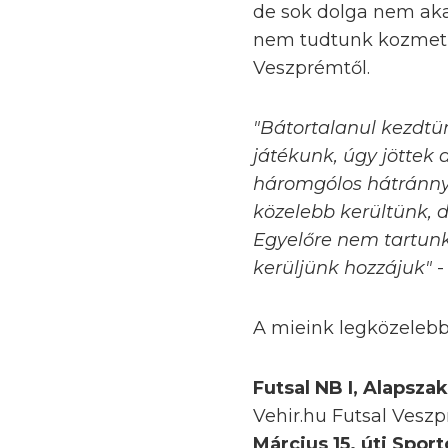
de sok dolga nem akad
nem tudtunk kozmeti
Veszprémtől.
"Bátortalanul kezdtü
játékunk, úgy jöttek 
háromgólos hátránnya
közelebb kerültünk, 
Egyelőre nem tartunk
kerüljünk hozzájuk"
-
A mieink legközelebb 
Futsal NB I, Alapszak
Vehir.hu Futsal Veszp
Március 15. úti Spor