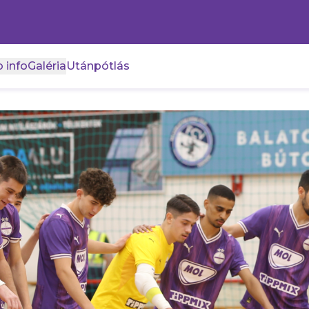
 info
Galéria
Utánpótlás