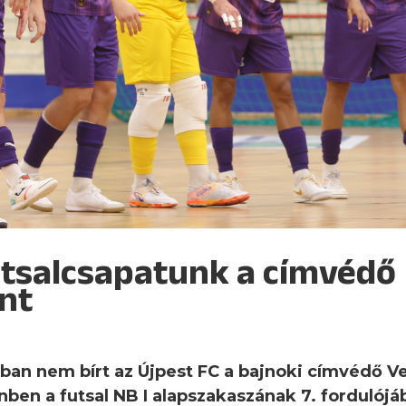
utsalcsapatunk a címvédő
nt
ában nem bírt az Újpest FC a bajnoki címvédő Ve
en a futsal NB I alapszakaszának 7. fordulój