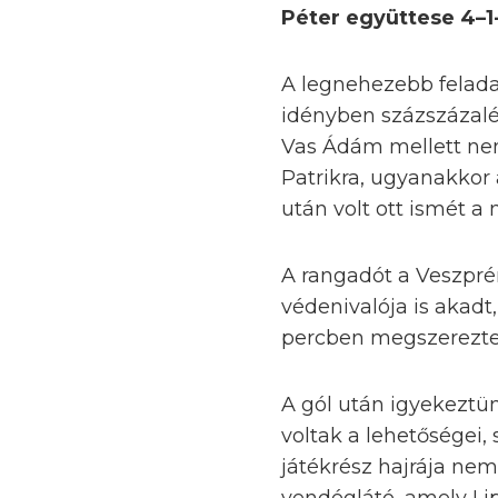
Péter együttese 4–1
A legnehezebb felada
idényben százszázal
Vas Ádám mellett nem
Patrikra, ugyanakkor
után volt ott ismét a
A rangadót a Veszpré
védenivalója is akadt
percben megszerezte 
A gól után igyekeztün
voltak a lehetőségei,
játékrész hajrája nem 