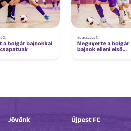
s 2.
augusztus 1.
t a bolgár bajnokkal
Megnyerte a bolgár
lcsapatunk
bajnok elleni első
edzőmeccsét
futsalcsapatunk
Jövőnk
Újpest FC