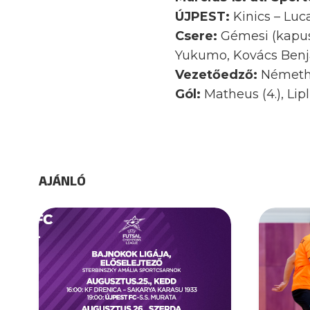
ÚJPEST:
Kinics – Luc
Csere:
Gémesi (kapus)
Yukumo, Kovács Ben
Vezetőedző:
Németh
Gól:
Matheus (4.), Lipl 
AJÁNLÓ