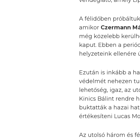
vendéglátó, amely Lip
A félidőben próbáltuk
amikor
Czermann M
még közelebb kerülhe
kaput. Ebben a perió
helyzeteink ellenére 
Ezután is inkább a ha
védelmét nehezen tudt
lehetőség, igaz, az u
Kinics Bálint rendre 
buktatták a hazai ha
értékesíteni Lucas Mo
Az utolsó három és fé