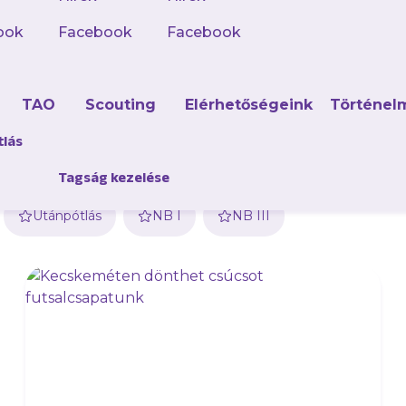
ook
Facebook
Facebook
d
TAO
Scouting
Elérhetőségeink
Történel
tlás
Tagság kezelése
Utánpótlás
NB I
NB III