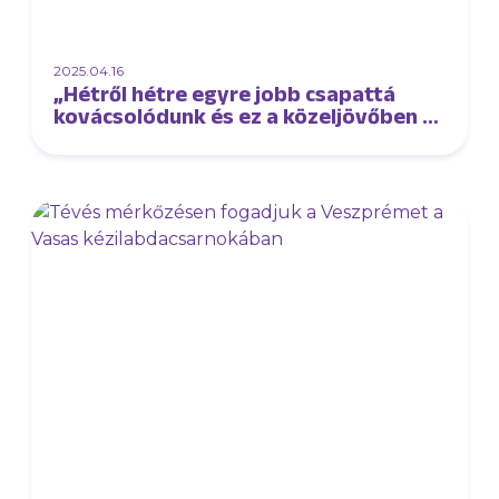
2025.04.16
„Hétről hétre egyre jobb csapattá
kovácsolódunk és ez a közeljövőben az
eredményekben is megmutatkozik”