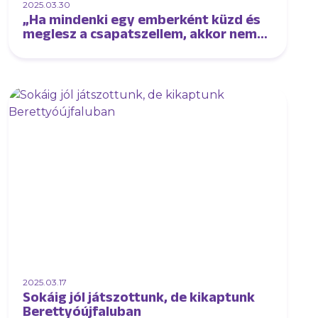
2025.03.30
„Ha mindenki egy emberként küzd és
meglesz a csapatszellem, akkor nem
hiszem, hogy sok csapat megállít
minket”
2025.03.17
Sokáig jól játszottunk, de kikaptunk
Berettyóújfaluban