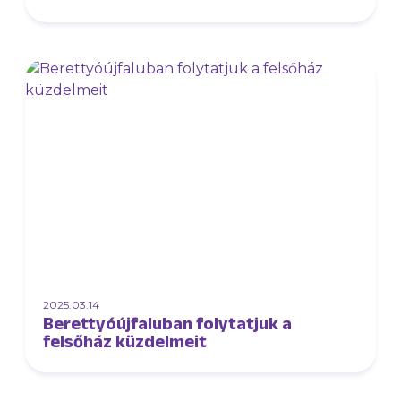
2025.03.14
Berettyóújfaluban folytatjuk a
felsőház küzdelmeit