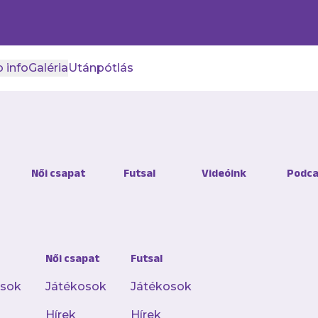
 info
Galéria
Utánpótlás
Női csapat
Futsal
Videóink
Podca
Női csapat
Futsal
osok
Játékosok
Játékosok
Hírek
Hírek