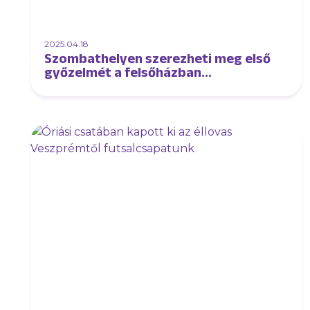
2025.04.18
Szombathelyen szerezheti meg első
győzelmét a felsőházban
futsalcsapatunk