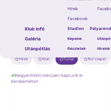
Hírek
Faceb
Facebook
Klub infó
Stadion
Pályaren
Galéria
Képeink
Utánpó
Utánpótlás
Részletek
Híreink
Hírek
Klub
Futsal
Női csapat