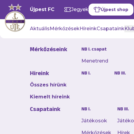
Újpest FC
Jegyek
Újpest shop
Aktuális
Mérkőzések
Híreink
Csapataink
Klub
Mérkőzéseink
NB I. csapat
Hírek
Menetrend
Híreink
NB I.
NB III.
Összes hírünk
Kiemelt híreink
Csapataink
NB I.
NB III.
Játékosok
Játék
Mérkőzések
Hírek