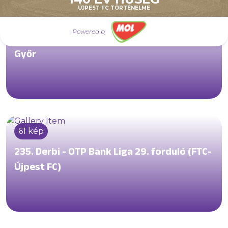
ÚJPEST FC TÖRTÉNELME
69 kép
Powered by
OTP Bank Liga (30) Újpest FC-Gyirmót FC
Győr
61 kép
235. Derbi - OTP Bank Liga 29. forduló (FTC-
Újpest FC)