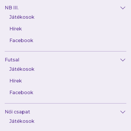
NB III.
Játékosok
Hírek
21 kép
Facebook
Női NB II. Újpest FC - Gyulai Amazonok
Futsal
Játékosok
Hírek
Facebook
15 kép
Fiatalok és tehetségesek
Női csapat
Játékosok