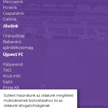
Meccseink
Híreink
Csapataink
Galéria
Jövőnk
Utánpótlás
Babaváró
ajándékcsomag
Újpest FC
Pályarend
TAO
Klub infó
Sajtó
Press Kit
Újpest FC Shop
Sütiket használunk az oldalunk megfelelő
Digitális felületeink
működésének biztosításához és az
oldalunk látogatottságának