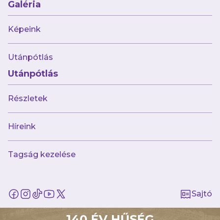
Galéria
68 kép
Képeink
OTP Bank Liga (32) Újpest FC-Mol Fehérvár
FC
Utánpótlás
Utánpótlás
Részletek
Híreink
55 kép
OTP Bank Liga (31) Kisvárda Master Good-
Tagság kezelése
Újpest FC
Sajtó
140 ÉV HŰSÉG