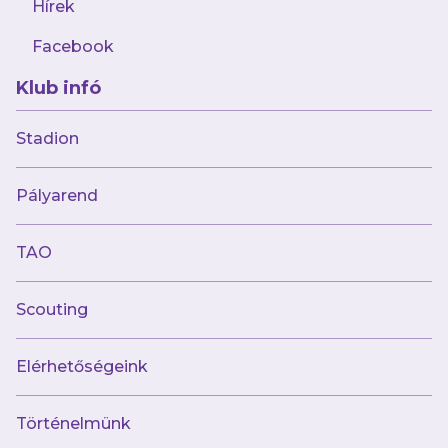
Hírek
Facebook
71 kép
Klub infó
OTP Bank Liga (33) Mezőkövesd Zsóry FC-
Stadion
Újpest FC
Pályarend
TAO
33 kép
Scouting
U19 Újpest FC - Budapest Honvéd-MFA
Elérhetőségeink
Történelmünk