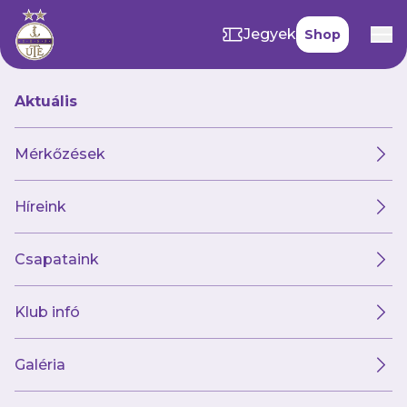
Jegyek
Shop
Aktuális
GALÉRIÁINK
Mérkőzések
69 kép
Híreink
MTK Budapest 2 6 Újpest FC (felkészülési
mérkőzés)
Csapataink
Klub infó
Galéria
50 kép