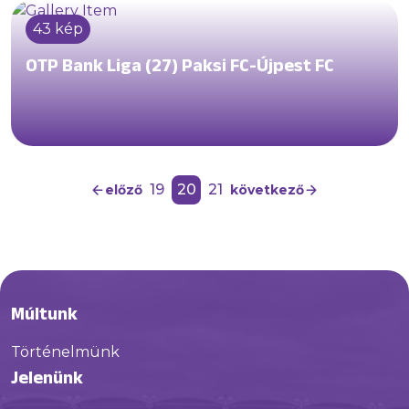
43 kép
OTP Bank Liga (27) Paksi FC-Újpest FC
19
20
21
előző
következő
Múltunk
Történelmünk
Jelenünk