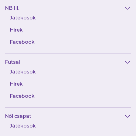
NB III.
Játékosok
Hírek
41 kép
Facebook
OTP Bank Liga (25) Újpest FC-Budapest
Honvéd FC
Futsal
Játékosok
Hírek
Facebook
135 kép
OTP Bank Liga (24) DVSC-Újpest FC
Női csapat
Játékosok