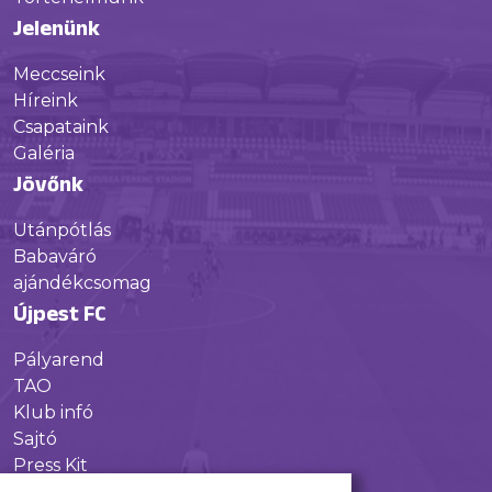
Jelenünk
Meccseink
Híreink
Csapataink
Galéria
Jövőnk
Utánpótlás
Babaváró
ajándékcsomag
Újpest FC
Pályarend
TAO
Klub infó
Sajtó
Press Kit
Újpest FC Shop