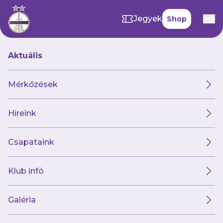
Jegyek
Shop
Aktuális
GALÉRIÁINK
Mérkőzések
43 kép
Híreink
OTP Bank Liga (27) Paksi FC-Újpest FC
Csapataink
Klub infó
Galéria
38 kép
Mol Magyar Kupa Elődöntő Paksi FC-Újpest