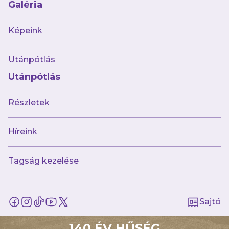
Galéria
Képeink
43 kép
MOL Magyar Kupa 6. forduló Békéscsaba
Utánpótlás
1912 Előre-Újpest FC
Utánpótlás
Részletek
Híreink
112 kép
Tagság kezelése
OTP Bank Liga (22.) Újpest FC-Mezőkövesd
Zsóry FC
Sajtó
140 ÉV HŰSÉG