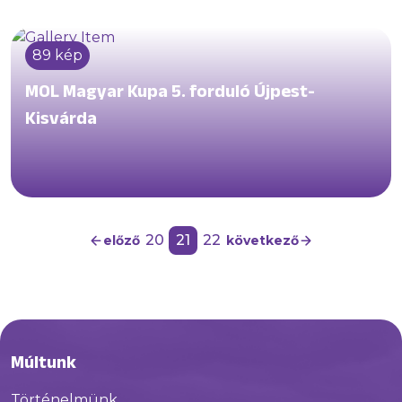
89 kép
MOL Magyar Kupa 5. forduló Újpest-
Kisvárda
20
21
22
előző
következő
Múltunk
Történelmünk