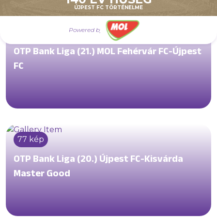
ÚJPEST FC TÖRTÉNELME
Powered by
40 kép
OTP Bank Liga (21.) MOL Fehérvár FC-Újpest
FC
77 kép
OTP Bank Liga (20.) Újpest FC-Kisvárda
Master Good