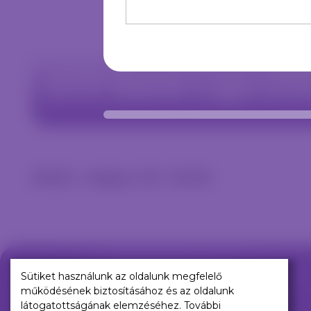
OTP Bank Liga (33
2022. május 16. 12:33
Sütiket használunk az oldalunk megfelelő
működésének biztosításához és az oldalunk
Múltunk
Jelenünk
látogatottságának elemzéséhez. További