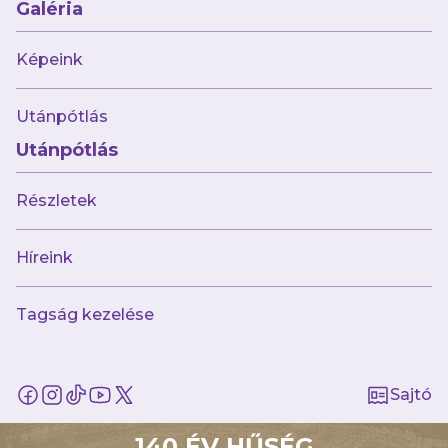
Galéria
Képeink
Utánpótlás
Utánpótlás
Részletek
Május 5.
Híreink
NB III: Újpest FC II-Szombathelyi
Haladás 1-2
Tagság kezelése
Sajtó
140 ÉV HŰSÉG