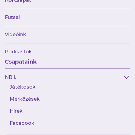
Női csapat
Futsal
Videóink
Podcastok
Csapataink
Május 18.
NB I.
NB III: Újpest FC II-FruttiDrink-
Játékosok
Perutz FC Pápa 3-0
Mérkőzések
Hírek
Facebook