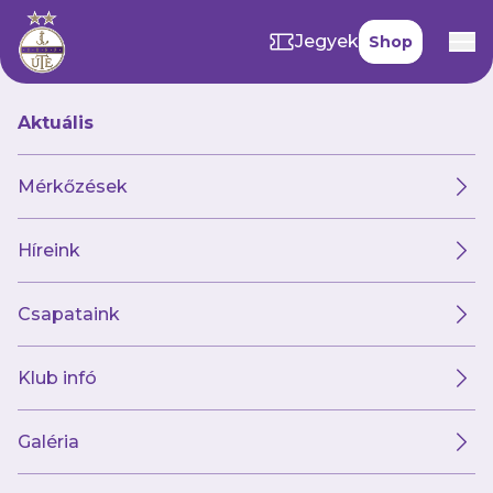
Jegyek
Shop
Aktuális
Videók
Mérkőzések
Híreink
Csapataink
Klub infó
Galéria