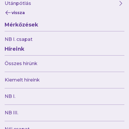
Utánpótlás
Május 27.
vissza
Futsal NB I: Újpest FC-DEAC 9-3
Mérkőzések
NB I. csapat
Híreink
Összes hírünk
Kiemelt híreink
NB I.
Május 27.
NB III: VSC Veszprém-Újpest FC II
NB III.
2-1