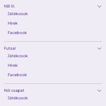
NB III.
Játékosok
Hírek
Facebook
Május 11.
NB III: Ikoba Beton-Zsámbék-
Újpest FC II 1-3
Futsal
Játékosok
Hírek
Facebook
Női csapat
Játékosok