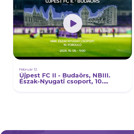
Február 12.
Újpest FC II - Budaörs, NBIII.
Észak-Nyugati csoport, 10.
forduló