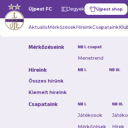
Újpest FC
Jegyek
Újpest shop
Aktuális
Mérkőzések
Híreink
Csapataink
Klub
Mérkőzéseink
NB I. csapat
Videók
Menetrend
Híreink
NB I.
NB III.
Összes hírünk
Kiemelt híreink
Csapataink
NB I.
NB III.
Játékosok
Játék
Mérkőzések
Hírek