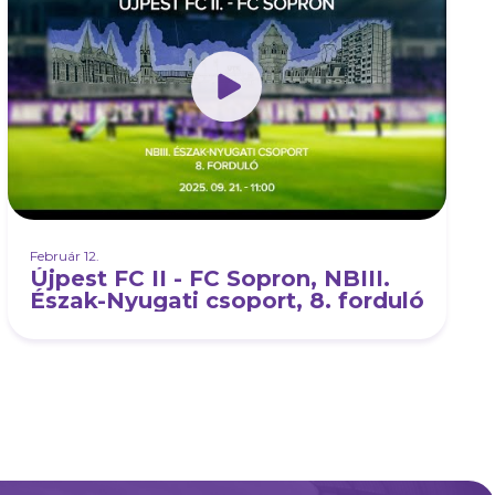
Február 12.
Újpest FC II - FC Sopron, NBIII.
Észak-Nyugati csoport, 8. forduló