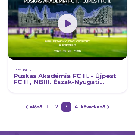
Február 12.
Puskás Akadémia FC II. - Újpest
FC II , NBIII. Észak-Nyugati
csoport, 9. forduló
1
2
3
4
előző
következő