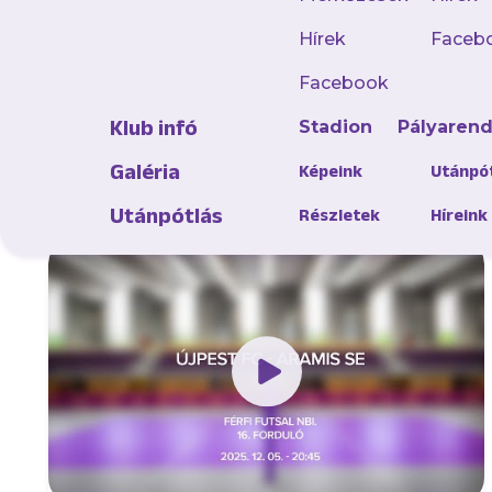
Hírek
Faceb
Facebook
Klub infó
Stadion
Pályaren
Galéria
Képeink
Utánpó
Utánpótlás
Részletek
Híreink