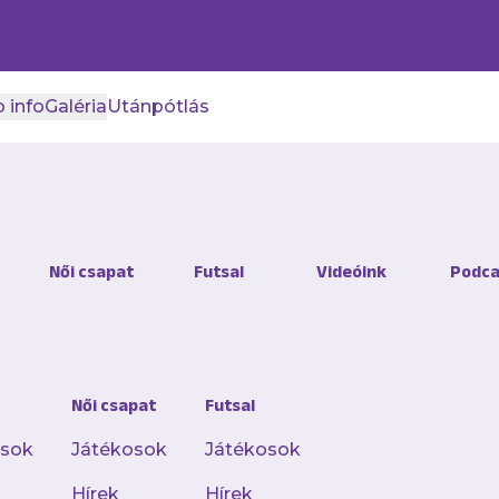
 info
Galéria
Utánpótlás
Női csapat
Futsal
Videóink
Podca
Női csapat
Futsal
osok
Játékosok
Játékosok
Hírek
Hírek