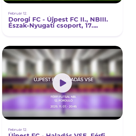
Február 12.
Dorogi FC - Újpest FC II., NBIII.
Észak-Nyugati csoport, 17.
forduló
Február 12.
Újpest FC - Haladás VSE, Férfi