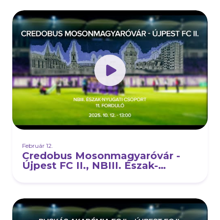
Február 12.
Credobus Mosonmagyaróvár -
Újpest FC II., NBIII. Észak-
Nyugati csoport, 11. forduló