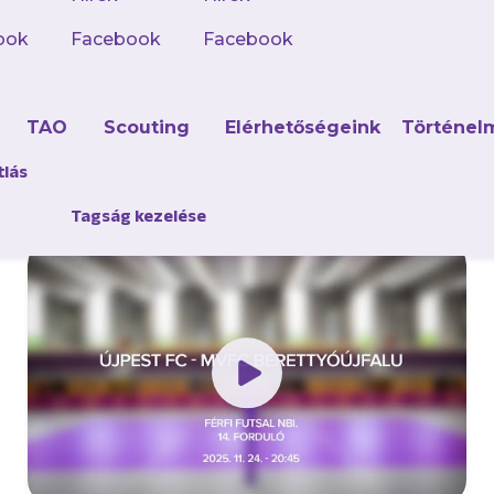
ook
Facebook
Facebook
d
TAO
Scouting
Elérhetőségeink
Történel
tlás
Tagság kezelése