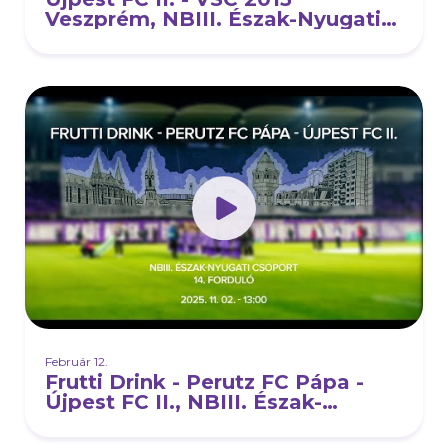
Veszprém, NBIII. Észak-Nyugati
csoport, 15. forduló
Február 12.
Frutti Drink - Perutz FC Pápa -
Újpest FC II., NBIII. Észak-
Nyugati csoport, 14. forduló