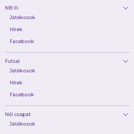
NB III.
Játékosok
Hírek
AJÁNLÓ
Facebook
Futsal
Játékosok
Hírek
Facebook
augusztus 1.
Női csapat
„A tűzoltókba bele van kódolva a
segíteni akarás”
Játékosok