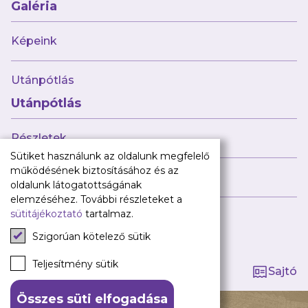
Babaváró
Galéria
ajándékcsomag
Újpest FC
Képeink
Pályarend
Utánpótlás
TAO
Klub infó
Utánpótlás
Sajtó
Press Kit
Részletek
Újpest FC Shop
Sütiket használunk az oldalunk megfelelő
Digitális felületeink
működésének biztosításához és az
Híreink
oldalunk látogatottságának
Facebook
elemzéséhez. További részleteket a
sütitájékoztató
tartalmaz.
Instagram
Tagság kezelése
Tiktok
Szigorúan kötelező sütik
Youtube
Spotify
Teljesítmény sütik
Sajtó
Összes süti elfogadása
140 ÉV HŰSÉG