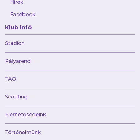
Hírek
Facebook
Klub infó
Stadion
Múltunk
Pályarend
Történelmünk
Jelenünk
TAO
Meccseink
Scouting
Híreink
Csapataink
Galéria
Elérhetőségeink
Jövőnk
Történelmünk
Utánpótlás