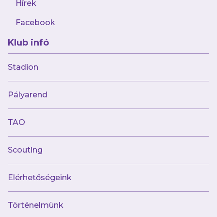
Hírek
Facebook
Klub infó
2024.08.16
Budaörsön, az Aramis vendégeként lép
Stadion
pályára futsalcsapatunk
Pályarend
TAO
Scouting
Elérhetőségeink
Történelmünk
2024.08.09