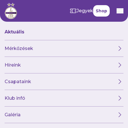
Jegyek
Shop
Aktuális
Hírek
Mérkőzések
Híreink
Hírek
Klub
Futsal
Női csapat
Csapataink
Klub infó
Galéria