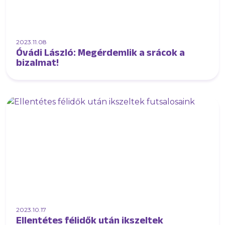
2023.11.08
Óvádi László: Megérdemlik a srácok a
bizalmat!
2023.10.17
Ellentétes félidők után ikszeltek