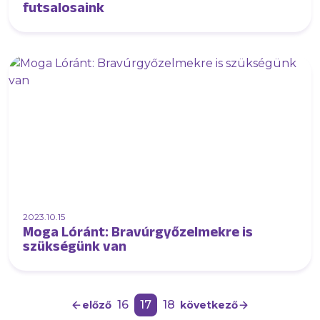
futsalosaink
2023.10.15
Moga Lóránt: Bravúrgyőzelmekre is
szükségünk van
16
17
18
előző
következő