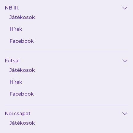
NB III.
Játékosok
Hírek
Facebook
Futsal
2024.08.26
Óvádi László: Ebben a keretben bármi
Játékosok
benne van
Hírek
Facebook
Női csapat
Játékosok