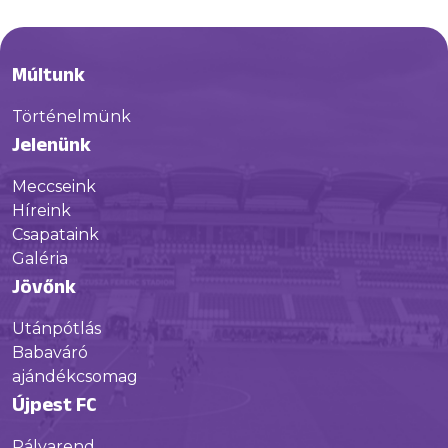
Múltunk
Történelmünk
Jelenünk
Meccseink
Híreink
Csapataink
Galéria
Jövőnk
Utánpótlás
Babaváró
ajándékcsomag
Újpest FC
Pályarend