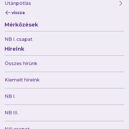
Utánpótlás
vissza
Mérkőzések
2024.09.13
Háromgólos hátrányból ikszeltünk a
NB I. csapat
TFSE-vel
Híreink
Összes hírünk
Kiemelt híreink
NB I.
NB III.
2024.09.09