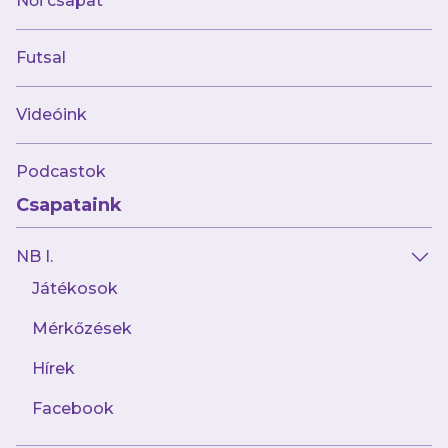
Női csapat
Bravúr! Nyíregyházán győzött
futsalcsapatunk
Futsal
Videóink
Podcastok
Csapataink
NB I.
Játékosok
Mérkőzések
2024.08.30
Rangadón ütöttük ki a Nyírbátort
Hírek
Facebook