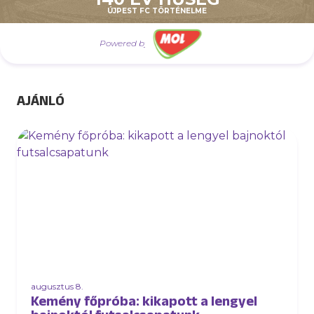
es pénztárában
ÚJPEST FC TÖRTÉNELME
Powered by
AJÁNLÓ
augusztus 8.
Kemény főpróba: kikapott a lengyel