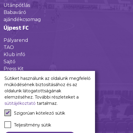
Utánpótlás
Babaváró
ajándékcsomag
Újpest FC
Pályarend
TAO
Klub infó
Sajtó
Press Kit
Újpest FC Shop
Sütiket használunk az oldalunk megfelelő
Digitális felületeink
működésének biztosításához és az
oldalunk látogatottságának
Facebook
elemzéséhez. További részleteket a
sütitájékoztató
tartalmaz.
Instagram
Tiktok
Szigorúan kötelező sütik
Youtube
Spotify
Teljesítmény sütik