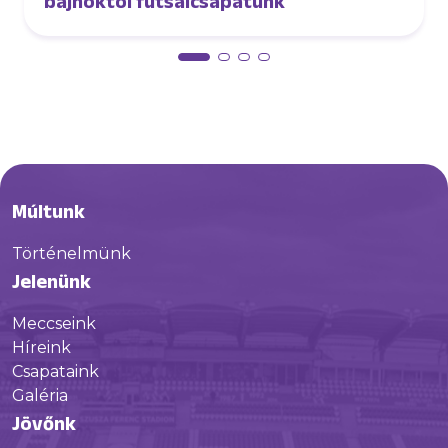
bajnoktól futsalcsapatunk
Múltunk
Történelmünk
Jelenünk
Meccseink
Híreink
Csapataink
Galéria
Jövőnk