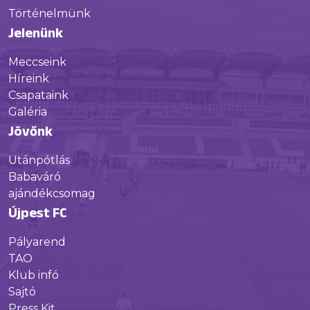
Történelmünk
Jelenünk
Meccseink
Híreink
Csapataink
Galéria
Jövőnk
Utánpótlás
Babaváró
ajándékcsomag
Újpest FC
Pályarend
TAO
Klub infó
Sajtó
Press Kit