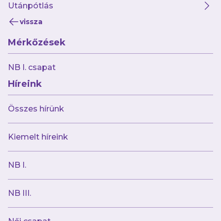
Utánpótlás
Bár javultak Moga Lóránt lehetőségei az előző
vissza
meccshez képest, továbbra is akadtak
Mérkőzések
hiányzók a csapatban, Kinics Bálint és Lipl
Noel személyében. Utóbbi ugyan keretben
NB I. csapat
volt, de a vezetőedző a játékos sérülése miatt
Híreink
nem kockáztatott.
Összes hírünk
A mérkőzés elejétől lehetett látni, hogy a
Maglód védekezésre rendezkedett be, hiszen
Kiemelt híreink
az első percekben megszállták a saját
térfelüket. A 4. minutumban aztán Bohony
NB I.
iramodott meg a kapuból kifelé, de a passzát
Simic leleste, majd egy jó csel után nagy
NB III.
erővel 10 méterről kilőtte a rövid felső sarkot (1-
0). Ezután sem sokat változott a játék képe, a