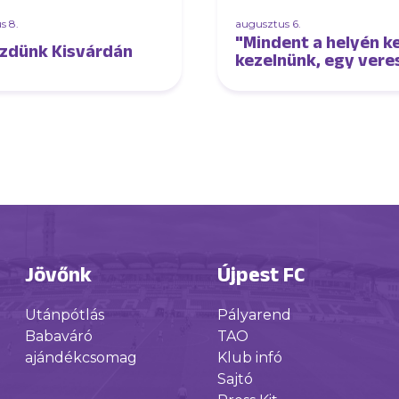
s 8.
augusztus 6.
"Mindent a helyén ke
ezdünk Kisvárdán
kezelnünk, egy vere
és egy győzelmet is
Jövőnk
Újpest FC
Utánpótlás
Pályarend
Babaváró
TAO
ajándékcsomag
Klub infó
Sajtó