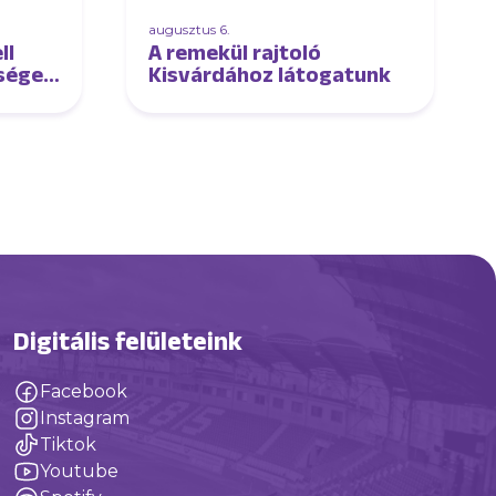
augusztus 6.
ll
A remekül rajtoló
séget
Kisvárdához látogatunk
"
Digitális felületeink
Facebook
Instagram
Tiktok
Youtube