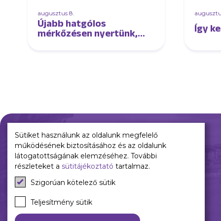
augusztus 8.
augusztu
Újabb hatgólos
Így k
mérkőzésen nyertünk,
ezúttal Kisvárdán!
Sütiket használunk az oldalunk megfelelő
működésének biztosításához és az oldalunk
Múltunk
Jelenünk
látogatottságának elemzéséhez. További
részleteket a
sütitájékoztató
tartalmaz.
Történelmünk
Meccseink
Szigorúan kötelező sütik
Híreink
Csapataink
Teljesítmény sütik
Galéria