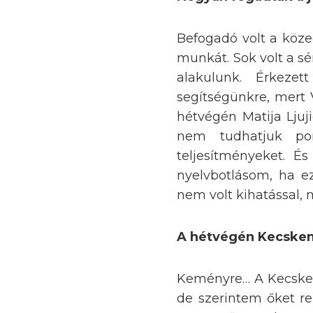
Befogadó volt a közeg
munkát. Sok volt a sér
alakulunk. Érkeze
segítségünkre, mert
hétvégén Matija Ljuj
nem tudhatjuk po
teljesítményeket. É
nyelvbotlásom, ha e
nem volt kihatással, 
A hétvégén Kecskemé
Keményre… A Kecskemé
de szerintem őket r