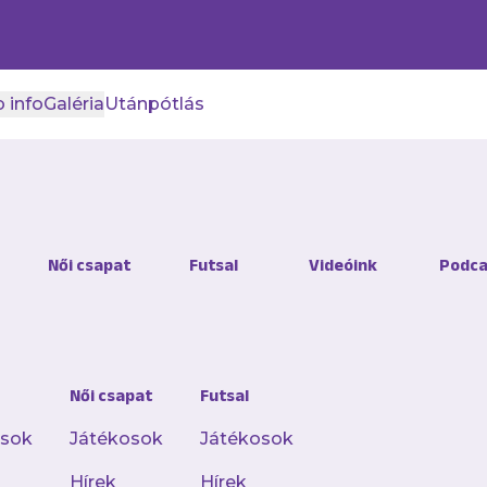
 info
Galéria
Utánpótlás
za: Fontos a jó hangulat
Női csapat
Futsal
Videóink
Podca
 az elmúlt hétről, az eddigi tapasztalatairól é
Női csapat
Futsal
elt egy hét is a kinevezésed óta, hogy érzed m
osok
Játékosok
Játékosok
Hírek
Hírek