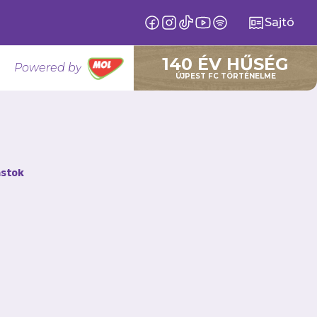
Sajtó
140 ÉV HŰSÉG
Powered by
ÚJPEST FC TÖRTÉNELME
stok
s a soron következő
agad?