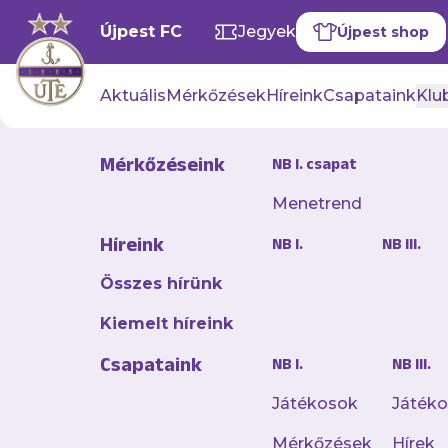
Újpest FC
Jegyek
Újpest shop
Aktuális
Mérkőzések
Híreink
Csapataink
Klub
Mérkőzéseink
NB I. csapat
Menetrend
Mészöly Gé
Híreink
NB I.
NB III.
2026. február 12. 10:57
Összes hírünk
Mészöly Géza beszélt
Kiemelt híreink
feladatokról.
Csapataink
NB I.
NB III.
Most már lassan elt
Játékosok
Játék
Mérkőzések
Hírek