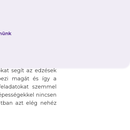
volna, és nem akarok
övid idő ellenére azt
tre, és a héten azon
n is.
münk
het, csak szerintem az
kat segít az edzések
épezi magát és így a
feladatokat szemmel
képességekkel nincsen
atban azt elég nehéz