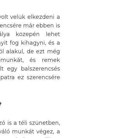
volt velük elkezdeni a
zerencsére már ebben is
álya közepén lehet
t fog kihagyni, és a
ól alakul, de ezt még
 munkát, és remek
lt egy balszerencsés
patra ez szerencsére
?
 is a téli szünetben,
váló munkát végez, a