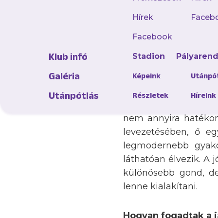
Minden fantasztikus
Hírek
Faceb
felébredni. Nagyon k
hiszem mentálisan s
Facebook
dolgozunk, hogy még j
Klub infó
Stadion
Pályaren
Hogyan zajlanak az 
Galéria
Képeink
Utánpó
Utánpótlás
Részletek
Híreink
Arra, hogy amit csak 
nem annyira hatékon
levezetésében, ő eg
legmodernebb gyako
láthatóan élvezik. A
különösebb gond, de
lenne kialakítani.
Hogyan fogadtak a 