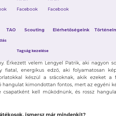
, eddig olyan, mintha egy álomba csöppentem 
ook
Facebook
Facebook
ellett a győzelem a DVTK ellen, és a rendkívül r
ikerült felhozni a csapatot egy magasabb szin
obb állapotban legyenek fizikálisan és mentálisa
d
TAO
Scouting
Elérhetőségeink
Történel
edzések, mire figyeltek oda kimondottan?
tlás
Tagság kezelése
lehet, labdával végezzünk, mert labda nélkül is le
y. Érkezett velem Lengyel Patrik, aki nagyon so
y fiatal, energikus edző, aki folyamatosan k
rlatokkal készül a srácoknak, akik ezeket a 
 jó hangulat kimondottan fontos, mert az egyéni 
 csapatként kell működnünk, és rossz hangul
játékosok, ismersz már mindenkit?