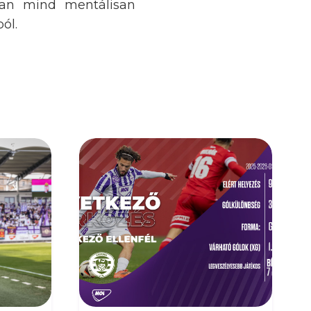
san mind mentálisan
ól.