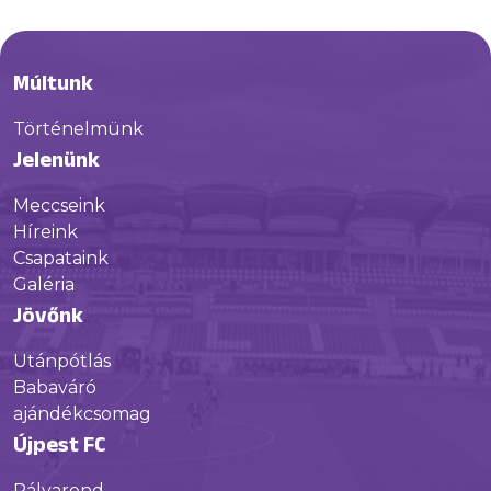
Múltunk
Történelmünk
Jelenünk
Meccseink
Híreink
Csapataink
Galéria
Jövőnk
Utánpótlás
Babaváró
ajándékcsomag
Újpest FC
Pályarend