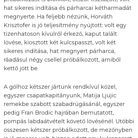
hat sikeres indítása és párharcai kétharmadát
megnyerte. Ha feljebb nézünk, Horváth
Krisztofer is jó teljesítmény nyújtott: volt egy
tizenhatoson kívülről érkező, kaput talált
lövése, kiosztott két kulcspasszt, volt két
sikeres indítása, hat megnyert párharca,
ráadásul négy csellel próbálkozott, amiből
kettő jött be.
A gólhoz kétszer jártunk rendkívül közel,
egyszer csapatkapitányunk, Matija Ljujic
remekbe szabott szabadrúgásánál, egyszer
pedig Fran Brodic hajrában bemutatott,
pompás labdaátvételt követő lövésénél. Utóbbi
összesen kétszer próbálkozott, de mezőnyben