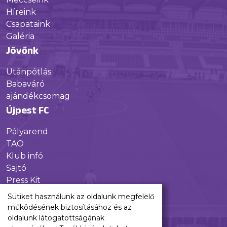
Híreink
Csapataink
Galéria
Jövőnk
Utánpótlás
Babaváró
ajándékcsomag
Újpest FC
Pályarend
TAO
Klub infó
Sajtó
Press Kit
Újpest FC Shop
Sütiket használunk az oldalunk megfelelő
Digitális felületeink
működésének biztosításához és az
oldalunk látogatottságának