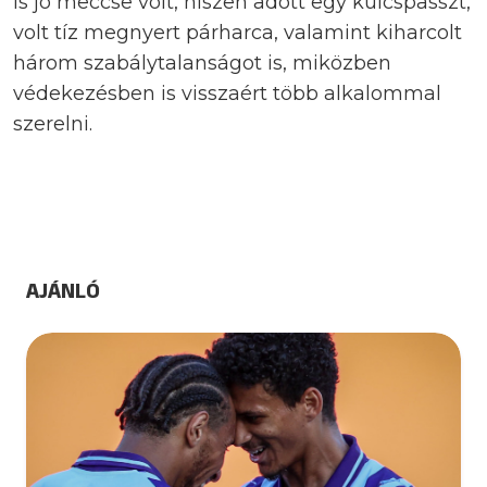
is jó meccse volt, hiszen adott egy kulcspasszt,
volt tíz megnyert párharca, valamint kiharcolt
három szabálytalanságot is, miközben
védekezésben is visszaért több alkalommal
szerelni.
AJÁNLÓ