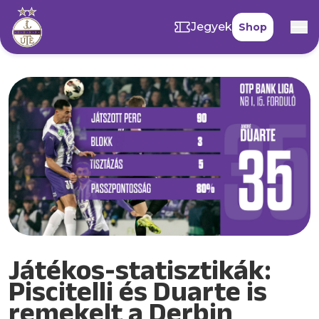
Jegyek
Shop
Játékos-statisztikák:
Piscitelli és Duarte is
remekelt a Derbin