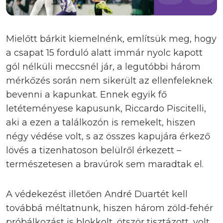
Mielőtt bárkit kiemelnénk, említsük meg, hogy
a csapat 15 forduló alatt immár nyolc kapott
gól nélküli meccsnél jár, a legutóbbi három
mérkőzés során nem sikerült az ellenfeleknek
bevenni a kapunkat. Ennek egyik fő
letéteményese kapusunk, Riccardo Piscitelli,
aki a ezen a találkozón is remekelt, hiszen
négy védése volt, s az összes kapujára érkező
lövés a tizenhatoson belülről érkezett –
természetesen a bravúrok sem maradtak el.
A védekezést illetően André Duartét kell
továbbá méltatnunk, hiszen három zöld-fehér
próbálkozást is blokkolt, ötször tisztázott, volt