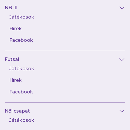
mérkőzéseket és exkluzív tartalmakat elsőként!
NB III.
Játékosok
Hírek
Facebook
AJÁNLÓ
Futsal
Játékosok
Hírek
Facebook
Női csapat
Játékosok
augusztus 9.