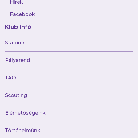
Hírek
Galéria: Kisvárda - Újpest FC 2-4
Facebook
Klub infó
Stadion
Múltunk
Pályarend
Történelmünk
Jelenünk
TAO
Meccseink
Scouting
Híreink
Csapataink
Galéria
Elérhetőségeink
Jövőnk
Történelmünk
Utánpótlás