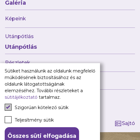
Babaváró
Galéria
ajándékcsomag
Újpest FC
Képeink
Pályarend
Utánpótlás
TAO
Klub infó
Utánpótlás
Sajtó
Press Kit
Részletek
Újpest FC Shop
Sütiket használunk az oldalunk megfelelő
Digitális felületeink
működésének biztosításához és az
Híreink
oldalunk látogatottságának
Facebook
elemzéséhez. További részleteket a
sütitájékoztató
tartalmaz.
Instagram
Tagság kezelése
Tiktok
Szigorúan kötelező sütik
Youtube
Spotify
Teljesítmény sütik
Sajtó
Összes süti elfogadása
140 ÉV HŰSÉG