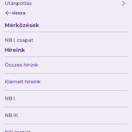
Utánpótlás
vissza
Mérkőzések
NB I. csapat
Híreink
Összes hírünk
Kiemelt híreink
NB I.
NB III.