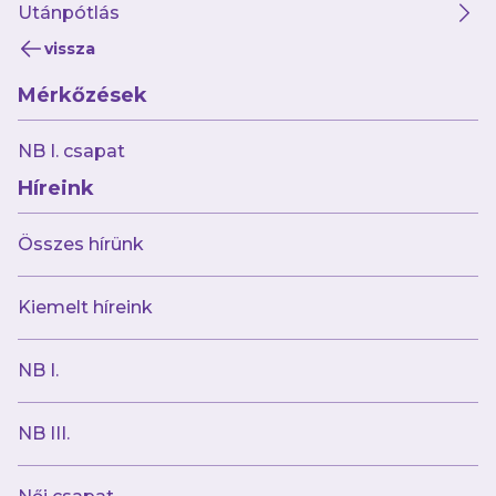
Utánpótlás
vissza
Mérkőzések
2026.07.30
A Szuszában minden készen áll a
NB I. csapat
vasárnapi meccsre
Híreink
Összes hírünk
Kiemelt híreink
NB I.
NB III.
2026.07.30