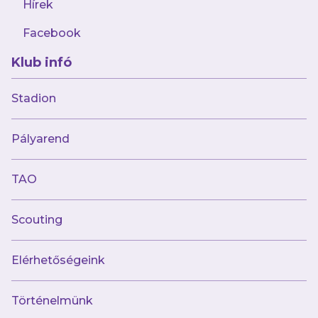
Hírek
Facebook
Klub infó
2026.07.27
Kilencven perces meccsen verte az MFA-t
Stadion
futsalcsapatunk
Pályarend
TAO
Scouting
Elérhetőségeink
Történelmünk
2026.07.27