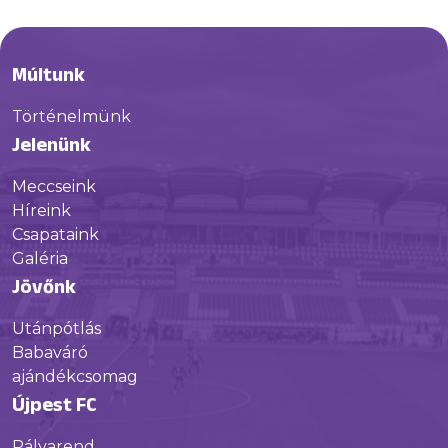
Múltunk
Történelmünk
Jelenünk
Meccseink
Híreink
Csapataink
Galéria
Jövőnk
Utánpótlás
Babaváró
ajándékcsomag
Újpest FC
Pályarend