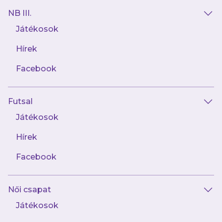
NB III.
Játékosok
Hírek
Facebook
Futsal
2026.07.28
Segítsük együtt a rászorulók
Játékosok
iskolakezdését idén is!
Hírek
Facebook
Női csapat
Játékosok