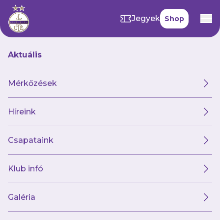
Jegyek
Shop
Aktuális
Hírek
Mérkőzések
Híreink
Hírek
Klub
Futsal
Női csapat
Csapataink
Klub infó
Galéria