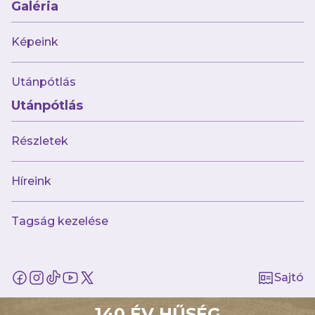
Galéria
Újabb változások a keretben
Képeink
Utánpótlás
Utánpótlás
Részletek
Híreink
Tagság kezelése
2024.06.25
Sajtótájékoztatót tartott klubunk
vezetősége
Sajtó
140 ÉV HŰSÉG