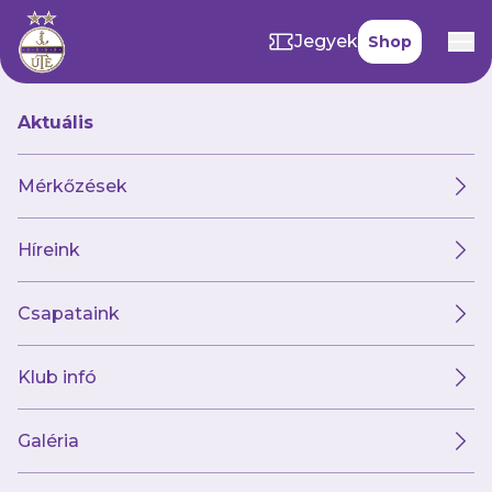
Jegyek
Shop
Aktuális
Hírek
Mérkőzések
Híreink
Hírek
Klub
Futsal
Női csapat
Csapataink
Klub infó
Galéria