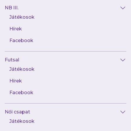
NB III.
Játékosok
Hírek
Facebook
Futsal
2024.06.27
Baranyai Nimród: Csoboth Kevin példája
Játékosok
követendő lehet Újpesten
Hírek
Facebook
Női csapat
Játékosok