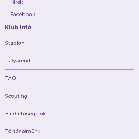
Hírek
Facebook
Klub infó
2024.06.27
A sztárokkal teletűzdelt Al Ahlival is
Stadion
játszunk a felkészülés alatt
Pályarend
TAO
Scouting
Elérhetőségeink
Történelmünk
2024.06.25