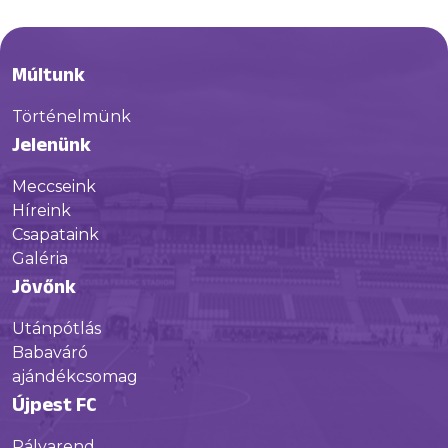
Múltunk
Történelmünk
Jelenünk
Meccseink
Híreink
Csapataink
Galéria
Jövőnk
Utánpótlás
Babaváró
ajándékcsomag
Újpest FC
Pályarend