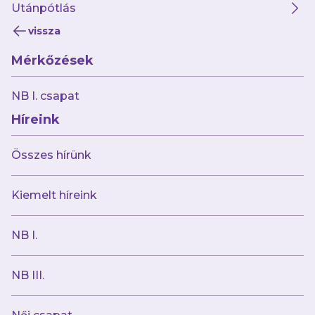
Utánpótlás
vissza
Mérkőzések
2024.07.01
Nálunk folytatja a Fehérvár és ZTE korábbi
NB I. csapat
alapembere
Híreink
Összes hírünk
Kiemelt híreink
NB I.
NB III.
2024.06.29