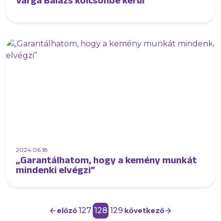
Varga Balázs kölcsönbe kerül
2024.06.18
„Garantálhatom, hogy a kemény munkát
mindenki elvégzi”
127
128
129
előző
következő