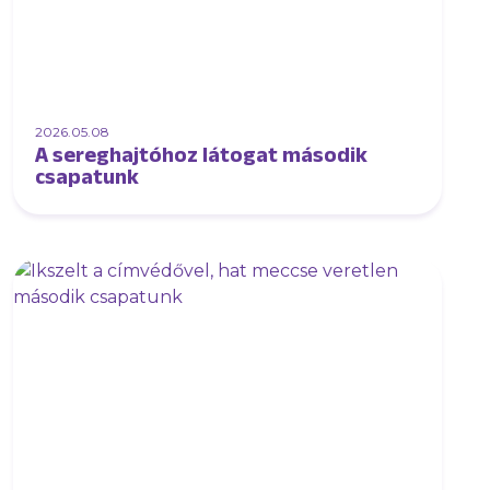
2026.05.08
A sereghajtóhoz látogat második
csapatunk