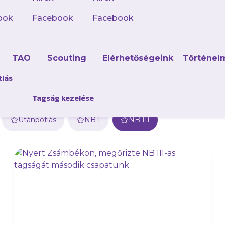
ook
Facebook
Facebook
d
TAO
Scouting
Elérhetőségeink
Történel
tlás
Tagság kezelése
Utánpótlás
NB I
NB III