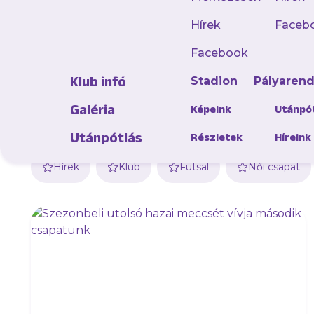
Hírek
Faceb
Facebook
Klub infó
Stadion
Pályaren
Galéria
Képeink
Utánpó
Utánpótlás
Részletek
Híreink
Hírek
Klub
Futsal
Női csapat