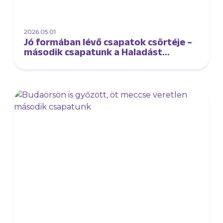
2026.05.01
Jó formában lévő csapatok csörtéje –
második csapatunk a Haladást
fogadja