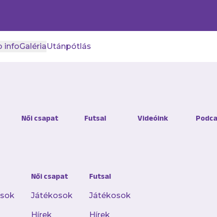
 info
Galéria
Utánpótlás
Női csapat
Futsal
Videóink
Podca
Női csapat
Futsal
osok
Játékosok
Játékosok
Hírek
Hírek