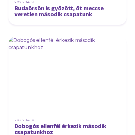
2026.04.19
Budaörsön is győzött, öt meccse
veretlen második csapatunk
2026.04.10
Dobogós ellenfél érkezik második
csapatunkhoz