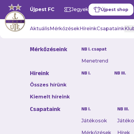
Újpest FC
Jegyek
Újpest shop
Aktuális
Mérkőzések
Híreink
Csapataink
Klub
Mérkőzéseink
NB I. csapat
Hírek
Menetrend
Híreink
NB I.
NB III.
Összes hírünk
Kiemelt híreink
Csapataink
NB I.
NB III.
Játékosok
Játék
Mérkőzések
Hírek