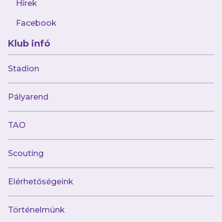
Hírek
Facebook
Klub infó
2023.12.12
Játékos-statisztikák: Fiatal kapusunk
Stadion
tovább remekel, Ambrose már 6 gólos
Pályarend
TAO
Scouting
Elérhetőségeink
Történelmünk
2023.12.12