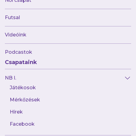
Női csapat
Elkezdődött a felkészülés
Futsal
Videóink
Podcastok
Csapataink
NB I.
Játékosok
Mérkőzések
2023.12.28
Január 3-án indul a téli felkészülés
Hírek
Facebook