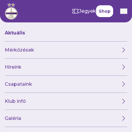
Jegyek
Shop
Aktuális
Hírek
Mérkőzések
Híreink
Hírek
Klub
Futsal
Női csapat
Csapataink
Klub infó
Galéria