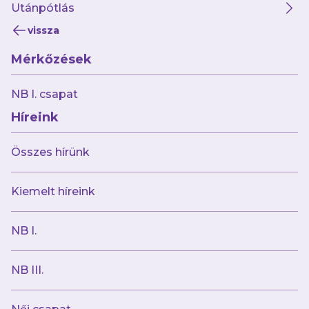
Utánpótlás
vissza
Mérkőzések
2024.01.04
NB I. csapat
Mi vívjuk az új év első NB I-es meccsét
Híreink
Összes hírünk
Kiemelt híreink
NB I.
NB III.
2024.01.03