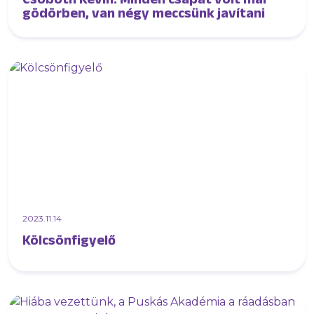
gödörben, van négy meccsünk javítani
2023.11.14
Kölcsönfigyelő