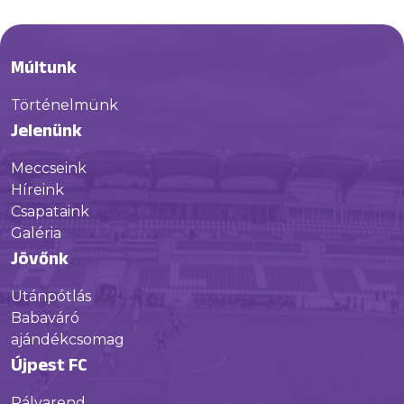
Múltunk
Történelmünk
Jelenünk
Meccseink
Híreink
Csapataink
Galéria
Jövőnk
Utánpótlás
Babaváró
ajándékcsomag
Újpest FC
Pályarend