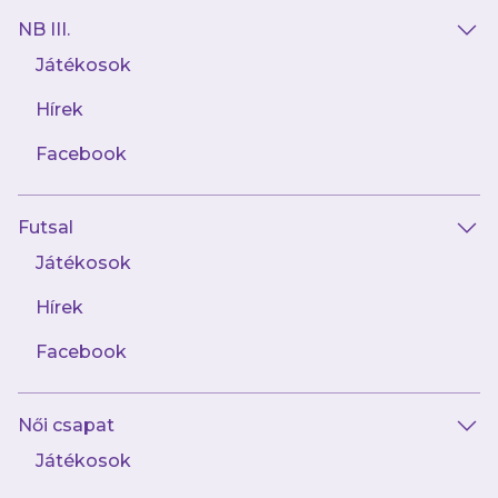
NB III.
Játékosok
Hírek
Facebook
Futsal
2023.12.27
108 éve született legendánk, Zsengellér
Játékosok
Gyula
Hírek
Facebook
Női csapat
Játékosok