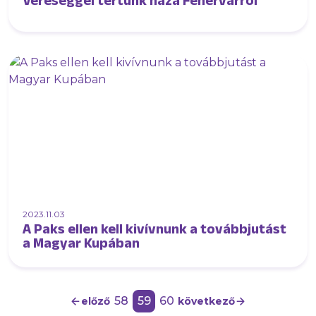
Vereséggel tértünk haza Fehérvárról
2023.11.03
A Paks ellen kell kivívnunk a továbbjutást
a Magyar Kupában
58
59
60
előző
következő