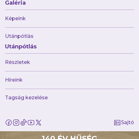
Miért viseljük októberben a rózsaszín
Galéria
szalagot?
Képeink
Utánpótlás
Utánpótlás
Részletek
Híreink
Tagság kezelése
2025.10.14
🎙💜 Hajrá, Lilák!-podcast – A győztes
Derbik specialistája
Sajtó
140 ÉV HŰSÉG