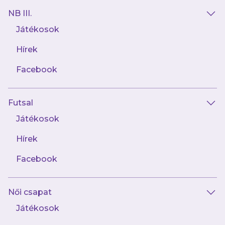
NB III.
Játékosok
Hírek
Facebook
Futsal
2025.10.16
Jubileumi mezben lép pályára az Újpest FC
Játékosok
a 245. Derbin
Hírek
Facebook
Női csapat
Játékosok