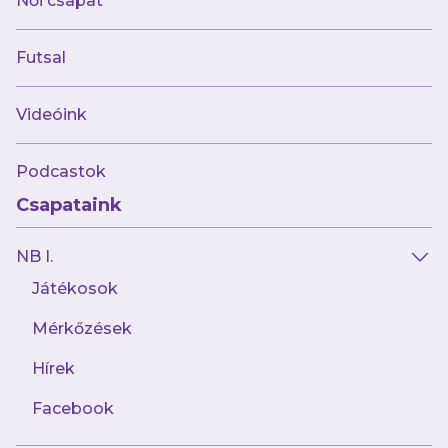
Női csapat
Minden tudnivaló a jubileumi mezekről
Futsal
Videóink
Podcastok
Csapataink
NB I.
Játékosok
Mérkőzések
2025.10.17
Derbi-történelem – 3. rész
Hírek
Facebook