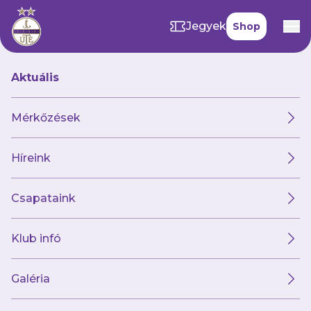
Jegyek
Shop
Aktuális
Hírek
Mérkőzések
Híreink
Hírek
Klub
Futsal
Női csapat
Csapataink
Klub infó
Galéria