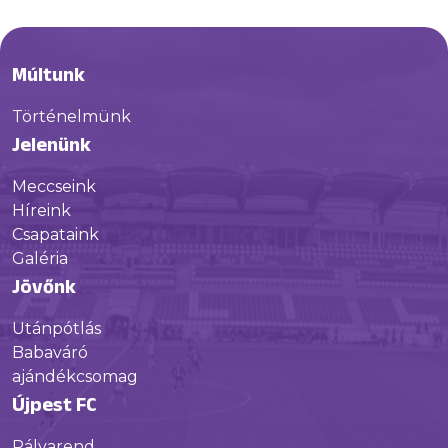
Múltunk
Történelmünk
Jelenünk
Meccseink
Híreink
Csapataink
Galéria
Jövőnk
Utánpótlás
Babaváró
ajándékcsomag
Újpest FC
Pályarend