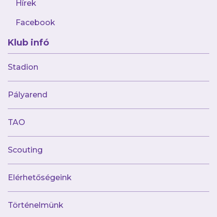
Hírek
Facebook
Klub infó
2025.10.15
Derbi-történelem – 1. rész
Stadion
Pályarend
TAO
Scouting
Elérhetőségeink
Történelmünk
2025.10.15