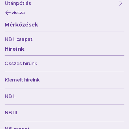
Utánpótlás
vissza
Mérkőzések
2025.10.19
NB I. csapat
Megnyitjuk a C-szektort is! 💜⚓️🤍
Híreink
Összes hírünk
Kiemelt híreink
NB I.
NB III.
2025.10.17