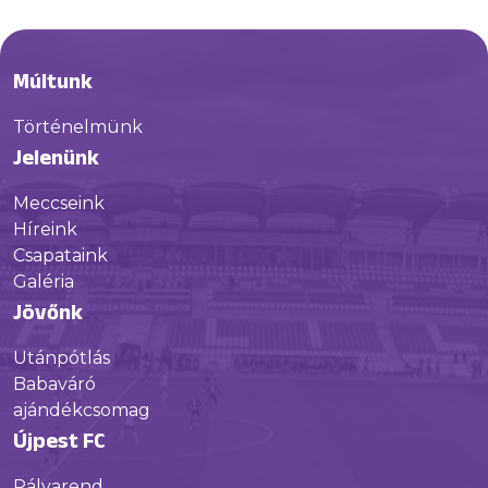
Múltunk
Történelmünk
Jelenünk
Meccseink
Híreink
Csapataink
Galéria
Jövőnk
Utánpótlás
Babaváró
ajándékcsomag
Újpest FC
Pályarend