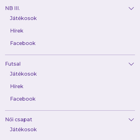
NB III.
Játékosok
Hírek
Facebook
Futsal
2026.07.31
Készülj a vasárnapi meccsnapra:
Játékosok
kedvezmények, játékok és értékes
nyeremények várnak!
Hírek
Facebook
Női csapat
Játékosok