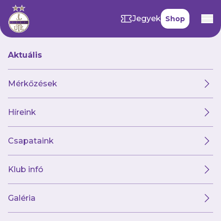
Jegyek
Shop
Aktuális
Hírek
Mérkőzések
Híreink
Hírek
Klub
Futsal
Női csapat
Csapataink
Klub infó
Galéria