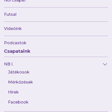
Női csapat
Hivatalos Közlemény
Futsal
Videóink
Podcastok
Csapataink
NB I.
Játékosok
Mérkőzések
2026.07.31
Geiger Bálint kölcsönben folytatja
Horvátországban
Hírek
Facebook