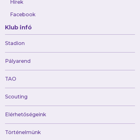
Hírek
Facebook
Klub infó
2026.07.31
💜 Mi a Te sztorid?
Stadion
Pályarend
TAO
Scouting
Elérhetőségeink
Történelmünk
2026.07.27