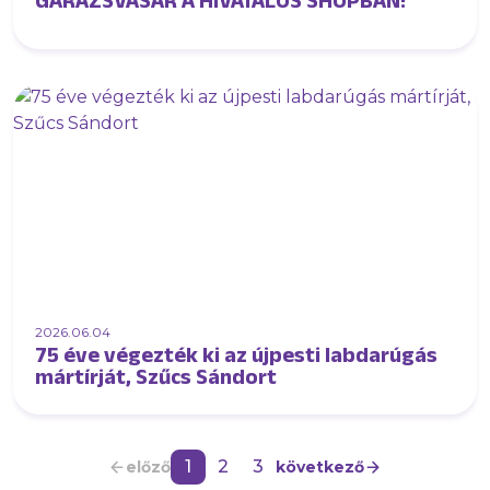
GARÁZSVÁSÁR A HIVATALOS SHOPBAN!
2026.06.04
75 éve végezték ki az újpesti labdarúgás
mártírját, Szűcs Sándort
1
2
3
előző
következő