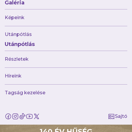
Galéria
Heti program
Képeink
Utánpótlás
Utánpótlás
Részletek
Híreink
Tagság kezelése
2026.07.20
A közös sikerekre építve folytatjuk a
BioTechUSA-val
Sajtó
140 ÉV HŰSÉG