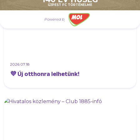
ÚJPEST FC TÖRTÉNELME
Powered by
2026.07.18
💜 Új otthonra lelhetünk!