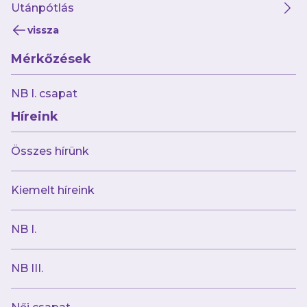
Utánpótlás
vissza
Mérkőzések
2026.08.01
„A tűzoltókba bele van kódolva a segíteni
NB I. csapat
akarás”
Híreink
Összes hírünk
Kiemelt híreink
NB I.
NB III.
2026.08.01