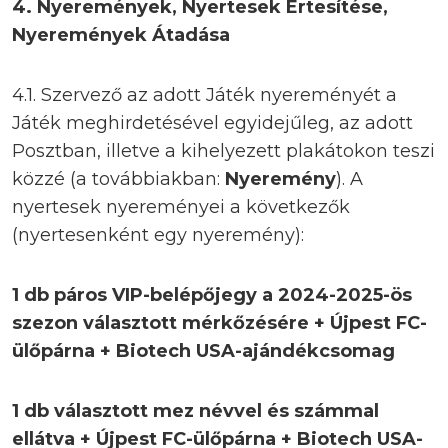
4.
Nyeremények, Nyertesek Értesítése,
Nyeremények Átadása
4.1. Szervező az adott Játék nyereményét a
Játék meghirdetésével egyidejűleg, az adott
Posztban, illetve a kihelyezett plakátokon teszi
közzé (a továbbiakban:
Nyeremény
). A
nyertesek nyereményei a következők
(nyertesenként egy nyeremény):
1 db páros VIP-belépőjegy a 2024-2025-ös
szezon választott mérkőzésére + Újpest FC-
ülőpárna + Biotech USA-ajándékcsomag
1 db választott mez névvel és számmal
ellátva + Újpest FC-ülőpárna + Biotech USA-