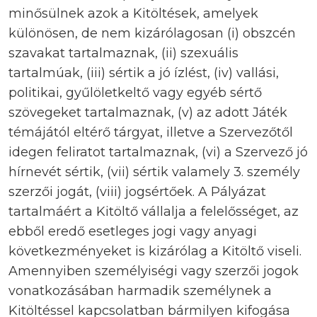
minősülnek azok a Kitöltések, amelyek
különösen, de nem kizárólagosan (i) obszcén
szavakat tartalmaznak, (ii) szexuális
tartalmúak, (iii) sértik a jó ízlést, (iv) vallási,
politikai, gyűlöletkeltő vagy egyéb sértő
szövegeket tartalmaznak, (v) az adott Játék
témájától eltérő tárgyat, illetve a Szervezőtől
idegen feliratot tartalmaznak, (vi) a Szervező jó
hírnevét sértik, (vii) sértik valamely 3. személy
szerzői jogát, (viii) jogsértőek. A Pályázat
tartalmáért a Kitöltő vállalja a felelősséget, az
ebből eredő esetleges jogi vagy anyagi
következményeket is kizárólag a Kitöltő viseli.
Amennyiben személyiségi vagy szerzői jogok
vonatkozásában harmadik személynek a
Kitöltéssel kapcsolatban bármilyen kifogása