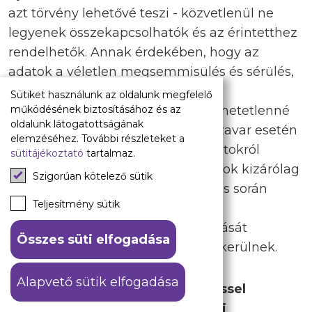
azt törvény lehetővé teszi - közvetlenül ne
legyenek összekapcsolhatók és az érintetthez
rendelhetők. Annak érdekében, hogy az
adatok a véletlen megsemmisülés és sérülés,
valamint az alkalmazott technika
Sütiket használunk az oldalunk megfelelő
megváltozásából fakadó hozzáférhetetlenné
működésének biztosításához és az
oldalunk látogatottságának
válás ellen védettek, illetve üzemzavar esetén
elemzéséhez. További részleteket a
helyreállíthatóak legyenek, az adatokról
sütitájékoztató
tartalmaz.
biztonsági mentés készül. Az adatok kizárólag
Szigorúan kötelező sütik
a Játék lebonyolítása érdekében és során
Teljesítmény sütik
kerülnek kezelésre, nem kerülnek
továbbításra, és a Játék lebonyolítását
Összes süti elfogadása
követően haladéktalanul törlésre kerülnek.
Alapvető sütik elfogadása
A résztvevő/érintett adatkezeléssel
kapcsolatos jogai és jogorvoslati