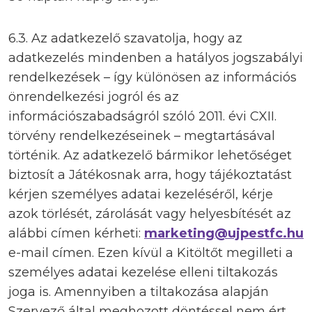
6.3. Az adatkezelő szavatolja, hogy az
adatkezelés mindenben a hatályos jogszabályi
rendelkezések – így különösen az információs
önrendelkezési jogról és az
információszabadságról szóló 2011. évi CXII.
törvény rendelkezéseinek – megtartásával
történik. Az adatkezelő bármikor lehetőséget
biztosít a Játékosnak arra, hogy tájékoztatást
kérjen személyes adatai kezeléséről, kérje
azok törlését, zárolását vagy helyesbítését az
alábbi címen kérheti:
marketing@ujpestfc.hu
e-mail címen. Ezen kívül a Kitöltőt megilleti a
személyes adatai kezelése elleni tiltakozás
joga is. Amennyiben a tiltakozása alapján
Szervező által meghozott döntéssel nem ért