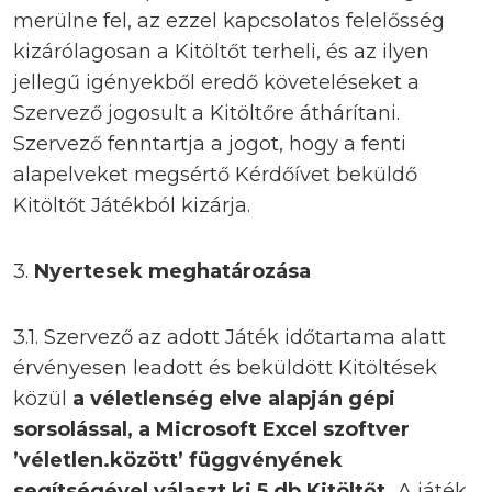
merülne fel, az ezzel kapcsolatos felelősség
kizárólagosan a Kitöltőt terheli, és az ilyen
jellegű igényekből eredő követeléseket a
Szervező jogosult a Kitöltőre áthárítani.
Szervező fenntartja a jogot, hogy a fenti
alapelveket megsértő Kérdőívet beküldő
Kitöltőt Játékból kizárja.
3.
Nyertesek meghatározása
3.1. Szervező az adott Játék időtartama alatt
érvényesen leadott és beküldött Kitöltések
közül
a véletlenség elve alapján gépi
sorsolással, a Microsoft Excel szoftver
’véletlen.között’ függvényének
segítségével választ ki 5 db Kitöltőt.
A játék