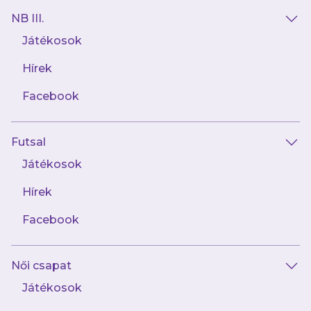
a Szervező által közzétett Posztban és
NB III.
plakátokon meghirdetett feladatot
Játékosok
teljesíti, továbbá
hozzájárul ahhoz, hogy a Szervező, illetve
Hírek
Lebonyolító a Játékba történt
Facebook
regisztrációja során rendelkezésre
bocsátott adatait (teljes név, születési idő,
Futsal
e-mail cím), valamint a Játékos által
Játékosok
benyújtott kérdőív tartalmát az adott
Játékkal összefüggésben kezelje, és
Hírek
a részvétellel a jelen szabályzatban (a
Facebook
továbbiakban:
Játékszabályzat
) írt
valamennyi feltételt elfogadja (a
továbbiakban együtt:
Kitöltés
).
Női csapat
Játékosok
- eleget tesz a kérdőív hiánytalan kitöltésének.