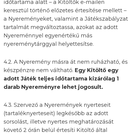
időtartama alatt – a Kitöltők e-mailen
keresztül történő előzetes értesítése mellett –
a Nyereményeket, valamint a Játékszabályzat
tartalmát megváltoztassa, azokat az adott
Nyereménnyel egyenértékű más
nyereménytárggyal helyettesítse.
4.2. A Nyeremény másra át nem ruházható, és
készpénzre nem váltható.
Egy Kitöltő egy
adott Játék teljes időtartama kizárólag 1
darab Nyereményre lehet jogosult.
4.3. Szervező a Nyeremények nyerteseit
(tartaléknyerteseit) legkésőbb az adott
sorsolást, illetve nyertes meghatározását
követő 2 órán belül értesíti Kitöltő által