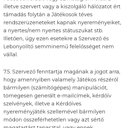
illetve szervert vagy a kiszolgáló hálózatot ért
támadás folytán a Játékosok téves
rendszerüzeneteket kapnak nyereményeiket,
a nyertes/nem nyertes státuszukat stb.
Illetően, úgy ezen esetekre a Szervező és
Lebonyolító semminemű felelősséget nem
vállal.
7.5. Szervező fenntartja magának a jogot arra,
hogy amennyiben valamely Játékos részéről
bármilyen (számítógépes) manipulációt,
tömegesen generált e-mailcímek, kérdőív
szelvények, illetve a Kérdőíves
nyereményjáték szellemével bármilyen
módon összeférhetetlen vagy azt sértő
magatartást tapasztal, vagy ennek