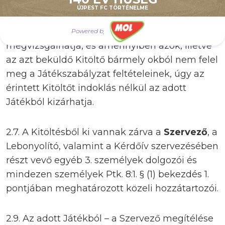
ÚJPEST FC TÖRTÉNELME
2.6. A Kitöltéseket a Játékszabályzat
feltételeinek teljesítése céljából a Szervező
Powered by
megvizsgálhatja, és amennyiben azok, illetve
az azt beküldő Kitöltő bármely okból nem felel
meg a Játékszabályzat feltételeinek, úgy az
érintett Kitöltőt indoklás nélkül az adott
Játékból kizárhatja.
2.7. A Kitöltésből ki vannak zárva a
Szervező
, a
Lebonyolító, valamint a Kérdőív szervezésében
részt vevő egyéb 3. személyek dolgozói és
mindezen személyek Ptk. 8:1. § (1) bekezdés 1.
pontjában meghatározott közeli hozzátartozói.
2.9. Az adott Játékból – a Szervező megítélése