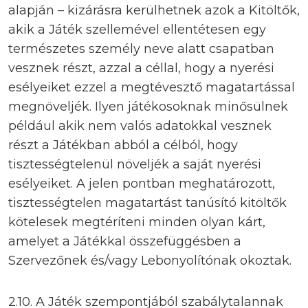
alapján – kizárásra kerülhetnek azok a Kitöltők,
akik a Játék szellemével ellentétesen egy
természetes személy neve alatt csapatban
vesznek részt, azzal a céllal, hogy a nyerési
esélyeiket ezzel a megtévesztő magatartással
megnöveljék. Ilyen játékosoknak minősülnek
például akik nem valós adatokkal vesznek
részt a Játékban abból a célból, hogy
tisztességtelenül növeljék a saját nyerési
esélyeiket. A jelen pontban meghatározott,
tisztességtelen magatartást tanúsító kitöltők
kötelesek megtéríteni minden olyan kárt,
amelyet a Játékkal összefüggésben a
Szervezőnek és/vagy Lebonyolítónak okoztak.
2.10. A Játék szempontjából szabálytalannak