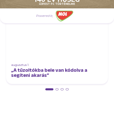
ÚJPEST FC TÖRTÉNELME
Powered by
augusztus 1.
„A tűzoltókba bele van kódolva a
segíteni akarás”