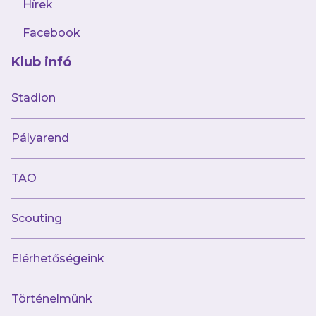
Hírek
Facebook
Klub infó
Stadion
Múltunk
Pályarend
Történelmünk
Jelenünk
TAO
Meccseink
Scouting
Híreink
Csapataink
Galéria
Elérhetőségeink
Jövőnk
Történelmünk
Utánpótlás