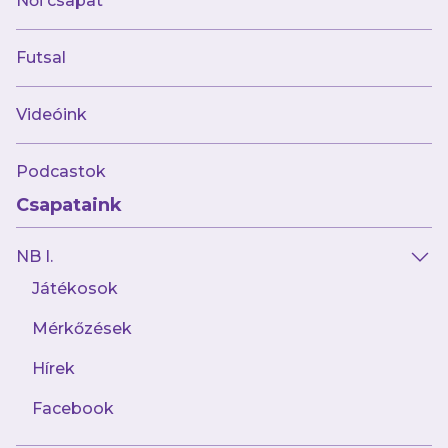
Női csapat
A Hivatalos Webshop természetesen a
nyitvatartástól függetlenül, az ünnepnapokon
Futsal
is 0-24 óráig elérhető.
Videóink
Podcastok
Csapataink
NB I.
Játékosok
Mérkőzések
Hírek
Facebook