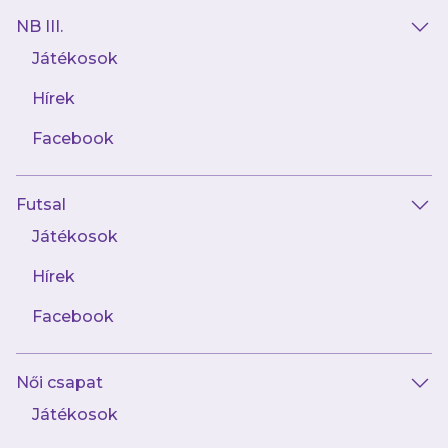
NB III.
Játékosok
Hírek
AJÁNLÓ
Facebook
Futsal
Játékosok
Hírek
Facebook
augusztus 1.
Női csapat
„A tűzoltókba bele van kódolva a
segíteni akarás”
Játékosok