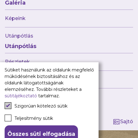
Babaváró
Galéria
ajándékcsomag
Újpest FC
Képeink
Pályarend
Utánpótlás
TAO
Klub infó
Utánpótlás
Sajtó
Press Kit
Részletek
Újpest FC Shop
Sütiket használunk az oldalunk megfelelő
Digitális felületeink
működésének biztosításához és az
Híreink
oldalunk látogatottságának
Facebook
elemzéséhez. További részleteket a
sütitájékoztató
tartalmaz.
Instagram
Tagság kezelése
Tiktok
Szigorúan kötelező sütik
Youtube
Spotify
Teljesítmény sütik
Sajtó
Összes süti elfogadása
140 ÉV HŰSÉG