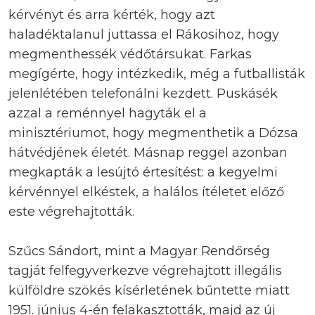
kérvényt és arra kérték, hogy azt
haladéktalanul juttassa el Rákosihoz, hogy
megmenthessék védőtársukat. Farkas
megígérte, hogy intézkedik, még a futballisták
jelenlétében telefonálni kezdett. Puskásék
azzal a reménnyel hagyták el a
minisztériumot, hogy megmenthetik a Dózsa
hátvédjének életét. Másnap reggel azonban
megkapták a lesújtó értesítést: a kegyelmi
kérvénnyel elkéstek, a halálos ítéletet előző
este végrehajtották.
Szűcs Sándort, mint a Magyar Rendőrség
tagját felfegyverkezve végrehajtott illegális
külföldre szökés kísérletének bűntette miatt
1951. június 4-én felakasztották, majd az új