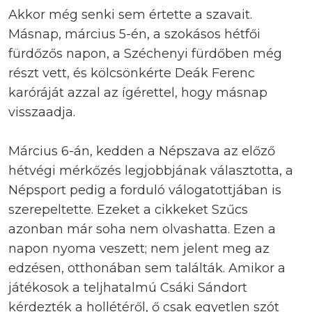
Akkor még senki sem értette a szavait.
Másnap, március 5-én, a szokásos hétfői
fürdőzős napon, a Széchenyi fürdőben még
részt vett, és kölcsönkérte Deák Ferenc
karóráját azzal az ígérettel, hogy másnap
visszaadja.
Március 6-án, kedden a Népszava az előző
hétvégi mérkőzés legjobbjának választotta, a
Népsport pedig a forduló válogatottjában is
szerepeltette. Ezeket a cikkeket Szűcs
azonban már soha nem olvashatta. Ezen a
napon nyoma veszett; nem jelent meg az
edzésen, otthonában sem találták. Amikor a
játékosok a teljhatalmú Csáki Sándort
kérdezték a hollétéről, ő csak egyetlen szót