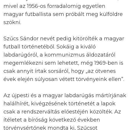
mivel az 1956-os forradalomig egyetlen
magyar futballista sem próbált meg külföldre
szökni.
Szűcs Sándor nevét pedig kitörölték a magyar
futball történetéből. Sokáig a kiváló
labdarúgóról, a kommunizmus áldozatáról
megemlékezni sem lehetett, még 1969-ben is
csak annyit írtak sorsáról, hogy „az ötvenes
évek elején súlyosan vétett törvényeink ellen”.
Az újpesti és a magyar labdarúgás mártírjának
halálhírét, kivégzésének történetét a lapok
csak a rendszerváltás előestéjén közölték. Az
ítéletet a bíróság következő években
törvénysértőnek mondta ki, Szűcsot