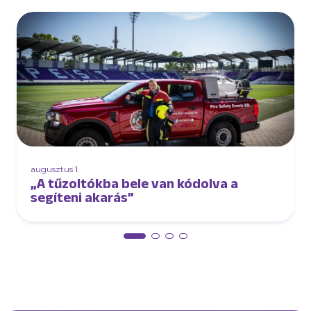
augusztus 1.
„A tűzoltókba bele van kódolva a
segíteni akarás”