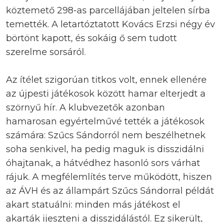
köztemető 298-as parcellájában jeltelen sírba
temették. A letartóztatott Kovács Erzsi négy év
börtönt kapott, és sokáig ő sem tudott
szerelme sorsáról.
Az ítélet szigorúan titkos volt, ennek ellenére
az újpesti játékosok között hamar elterjedt a
szörnyű hír. A klubvezetők azonban
hamarosan egyértelművé tették a játékosok
számára: Szűcs Sándorról nem beszélhetnek
soha senkivel, ha pedig maguk is disszidálni
óhajtanak, a hátvédhez hasonló sors várhat
rájuk. A megfélemlítés terve működött, hiszen
az ÁVH és az állampárt Szűcs Sándorral példát
akart statuálni: minden más játékost el
akarták ijeszteni a disszidálástól. Ez sikerült,