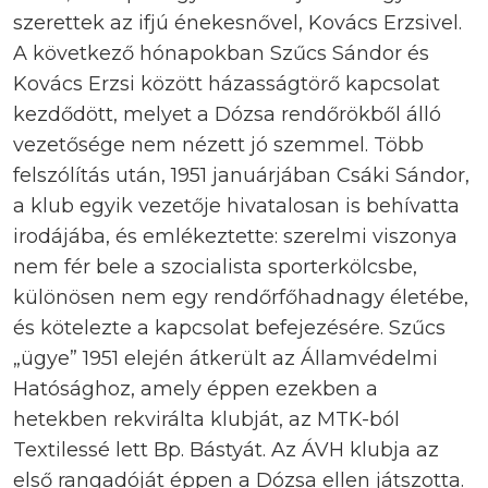
szerettek az ifjú énekesnővel, Kovács Erzsivel.
A következő hónapokban Szűcs Sándor és
Kovács Erzsi között házasságtörő kapcsolat
kezdődött, melyet a Dózsa rendőrökből álló
vezetősége nem nézett jó szemmel. Több
felszólítás után, 1951 januárjában Csáki Sándor,
a klub egyik vezetője hivatalosan is behívatta
irodájába, és emlékeztette: szerelmi viszonya
nem fér bele a szocialista sporterkölcsbe,
különösen nem egy rendőrfőhadnagy életébe,
és kötelezte a kapcsolat befejezésére. Szűcs
„ügye” 1951 elején átkerült az Államvédelmi
Hatósághoz, amely éppen ezekben a
hetekben rekvirálta klubját, az MTK-ból
Textilessé lett Bp. Bástyát. Az ÁVH klubja az
első rangadóját éppen a Dózsa ellen játszotta.