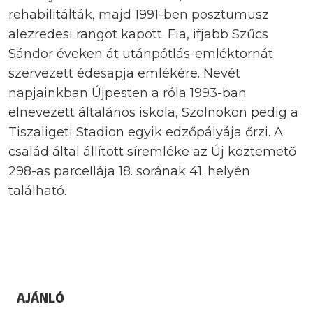
rehabilitálták, majd 1991-ben posztumusz
alezredesi rangot kapott. Fia, ifjabb Szűcs
Sándor éveken át utánpótlás-emléktornát
szervezett édesapja emlékére. Nevét
napjainkban Újpesten a róla 1993-ban
elnevezett általános iskola, Szolnokon pedig a
Tiszaligeti Stadion egyik edzőpályája őrzi. A
család által állított síremléke az Új köztemető
298-as parcellája 18. sorának 41. helyén
található.
AJÁNLÓ