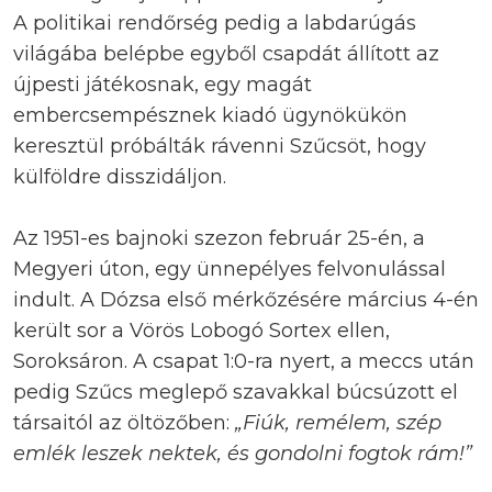
A politikai rendőrség pedig a labdarúgás
világába belépbe egyből csapdát állított az
újpesti játékosnak, egy magát
embercsempésznek kiadó ügynökükön
keresztül próbálták rávenni Szűcsöt, hogy
külföldre disszidáljon.
Az 1951-es bajnoki szezon február 25-én, a
Megyeri úton, egy ünnepélyes felvonulással
indult. A Dózsa első mérkőzésére március 4-én
került sor a Vörös Lobogó Sortex ellen,
Soroksáron. A csapat 1:0-ra nyert, a meccs után
pedig Szűcs meglepő szavakkal búcsúzott el
társaitól az öltözőben:
„Fiúk, remélem, szép
emlék leszek nektek, és gondolni fogtok rám!”