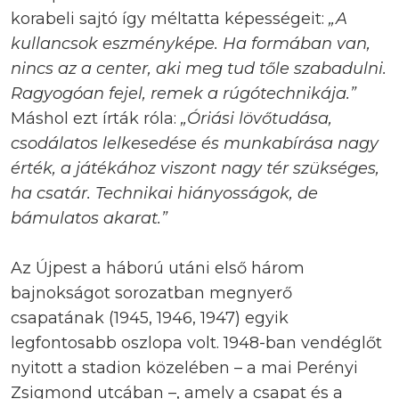
korabeli sajtó így méltatta képességeit:
„A
kullancsok eszményképe. Ha formában van,
nincs az a center, aki meg tud tőle szabadulni.
Ragyogóan fejel, remek a rúgótechnikája.”
Máshol ezt írták róla:
„Óriási lövőtudása,
csodálatos lelkesedése és munkabírása nagy
érték, a játékához viszont nagy tér szükséges,
ha csatár. Technikai hiányosságok, de
bámulatos akarat.”
Az Újpest a háború utáni első három
bajnokságot sorozatban megnyerő
csapatának (1945, 1946, 1947) egyik
legfontosabb oszlopa volt. 1948-ban vendéglőt
nyitott a stadion közelében – a mai Perényi
Zsigmond utcában –, amely a csapat és a