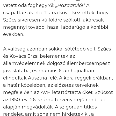
vetett oda foghegyről:
„Hazaáruló!”
A
csapattársak ebből arra következtettek, hogy
Szűcs sikeresen külföldre szökött, akárcsak
megannyi további hazai labdarúgó a korábbi
években.
A valóság azonban sokkal sötétebb volt. Szűcs
és Kovács Erzsi belementek az
államvédelemnek dolgozó álembercsempész
javaslatába, és március 6-án hajnalban
elindultak Ausztria felé. A kora reggeli órákban,
a határ közelében, az előzetes terveknek
megfelelően az ÁVH letartóztatta őket. Szűcsöt
az 1950. évi 26. számú törvényerejű rendelet
alapján megvádolták. A szigorúan titkos
rendelet, amit soha nem hirdettek ki, a