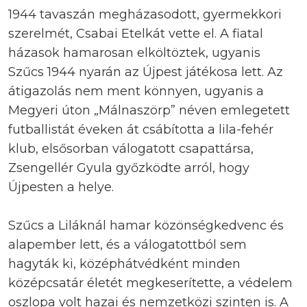
1944 tavaszán megházasodott, gyermekkori
szerelmét, Csabai Etelkát vette el. A fiatal
házasok hamarosan elköltöztek, ugyanis
Szűcs 1944 nyarán az Újpest játékosa lett. Az
átigazolás nem ment könnyen, ugyanis a
Megyeri úton „Málnaszörp” néven emlegetett
futballistát éveken át csábította a lila-fehér
klub, elsősorban válogatott csapattársa,
Zsengellér Gyula győzködte arról, hogy
Újpesten a helye.
Szűcs a Liláknál hamar közönségkedvenc és
alapember lett, és a válogatottból sem
hagyták ki, középhátvédként minden
középcsatár életét megkeserítette, a védelem
oszlopa volt hazai és nemzetközi szinten is. A