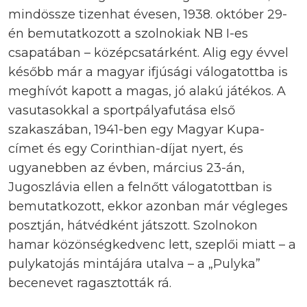
mindössze tizenhat évesen, 1938. október 29-
én bemutatkozott a szolnokiak NB I-es
csapatában – középcsatárként. Alig egy évvel
később már a magyar ifjúsági válogatottba is
meghívót kapott a magas, jó alakú játékos. A
vasutasokkal a sportpályafutása első
szakaszában, 1941-ben egy Magyar Kupa-
címet és egy Corinthian-díjat nyert, és
ugyanebben az évben, március 23-án,
Jugoszlávia ellen a felnőtt válogatottban is
bemutatkozott, ekkor azonban már végleges
posztján, hátvédként játszott. Szolnokon
hamar közönségkedvenc lett, szeplői miatt – a
pulykatojás mintájára utalva – a „Pulyka”
becenevet ragasztották rá.