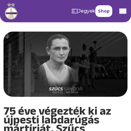
Jegyek
Shop
75 éve végezték ki az
újpesti labdarúgás
mártírját, Szűcs