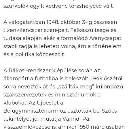
szurkolók egyik kedvenc törzshelyévé vált.
A válogatottban 1948. október 3-ig összesen
tizenkilencszer szerepelt. Felkészültsége és
tudása alapján akár a formálódó Aranycsapat
stabil tagja is lehetett volna, ám a történelem
és a politika közbeszólt.
A Rákosi-rendszer kiépülése során az
állampárt a futballba is beleszólt, 1949 őszétől
sorra nevezték át és „szállták meg” különböző
szakszervezetek és minisztériumok a
klubokat. Az Újpestet a
Belügyminisztériumhoz osztották be. Szűcs
tekintélyét jól mutatja Várhidi Pál
visszaemlékezése is: amikor 1950 márciusában