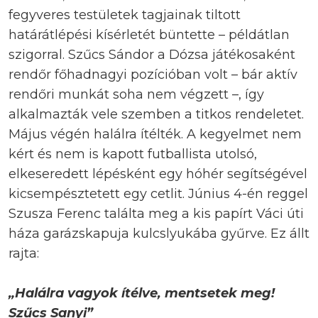
fegyveres testületek tagjainak tiltott
határátlépési kísérletét büntette – példátlan
szigorral. Szűcs Sándor a Dózsa játékosaként
rendőr főhadnagyi pozícióban volt – bár aktív
rendőri munkát soha nem végzett –, így
alkalmazták vele szemben a titkos rendeletet.
Május végén halálra ítélték. A kegyelmet nem
kért és nem is kapott futballista utolsó,
elkeseredett lépésként egy hóhér segítségével
kicsempésztetett egy cetlit. Június 4-én reggel
Szusza Ferenc találta meg a kis papírt Váci úti
háza garázskapuja kulcslyukába gyűrve. Ez állt
rajta:
„Halálra vagyok ítélve, mentsetek meg!
Szűcs Sanyi”