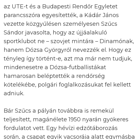
az UTE-t és a Budapesti Rendőr Egyletet
parancsszóra egyesítették, a Kádár János
vezette közgyűlésen személyesen Szűcs
Sándor javasolta, hogy az újjáalakuló
sportklubot ne – szovjet mintára – Dinamónak,
hanem Dózsa Györgyről nevezzék el. Hogy ez
tényleg így történt-e, azt ma már nem tudjuk,
mindenesetre a Dózsa-futballistákat
hamarosan beléptették a rendőrség
kötelékébe, polgári foglalkozásukat fel kellett
adniuk.
Bár Szűcs a pályán továbbra is remekül
teljesített, magánélete 1950 nyarán gyökeres
fordulatot vett. Egy hévízi edzőtáborozás
során, a csapat egyik vacsorája alatt egymásba